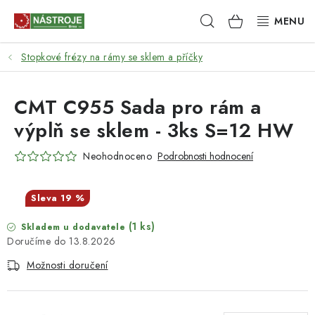
Přejít
Hledat
NÁKUPNÍ
na
obsah
KOŠÍK
Stopkové frézy na rámy se sklem a příčky
NÁSTROJE
AKCE
CMT C955 Sada pro rám a
výplň se sklem - 3ks S=12 HW
BRUSIVO
Neohodnoceno
Podrobnosti hodnocení
ELEKTRONÁŘADÍ
19 %
LEPENÍ A SPOJOVÁNÍ
(1 ks)
Skladem u dodavatele
13.8.2026
RUČNÍ NÁŘADÍ, PŘÍPRAVKY
Možnosti doručení
STROJE