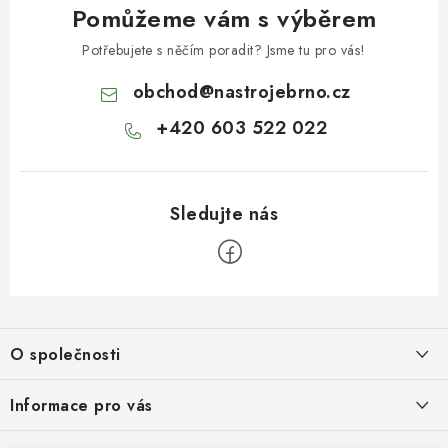
Pomůžeme vám s výběrem
Potřebujete s něčím poradit? Jsme tu pro vás!
obchod
@
nastrojebrno.cz
+420 603 522 022
Z
á
O společnosti
p
a
O nás
Informace pro vás
t
Kontakty
Obchodní podmínky