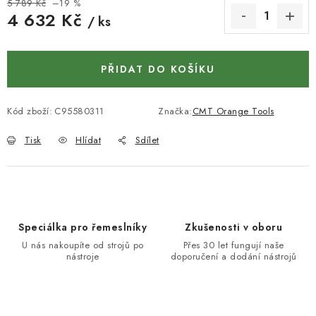
KONTAKTY
5 789 Kč
–19 %
4 632 Kč
/ ks
DÁRKOVÉ POUKAZY
Měrná cena:
PŘIDAT DO KOŠÍKU
STROJE DO DÍLNY
NÁSTROJE PRO STOLAŘE
Kód zboží:
C95580311
Značka:
CMT Orange Tools
Tisk
Hlídat
Sdílet
NÁSTROJE PRO OPRACOVÁNÍ KOVU
NÁSTROJE PRO ŘEZÁNÍ DŘEVA
NÁSTROJE PRO FRÉZOVÁNÍ
Speciálka pro řemeslníky
Zkušenosti v oboru
U nás nakoupíte od strojů po
Přes 30 let fungují naše
nástroje
doporučení a dodání nástrojů
NÁSTROJE PRO ŘEZÁNÍ KOVU
POTŘEBUJI DOBRÝ STROJ