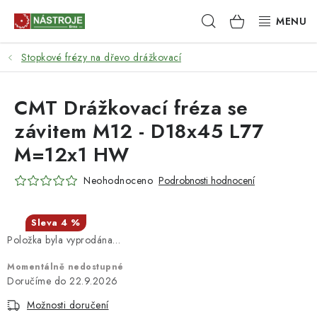
Přejít
Hledat
NÁKUPNÍ
na
obsah
KOŠÍK
Stopkové frézy na dřevo drážkovací
NÁSTROJE
AKCE
CMT Drážkovací fréza se
závitem M12 - D18x45 L77
BRUSIVO
M=12x1 HW
ELEKTRONÁŘADÍ
Neohodnoceno
Podrobnosti hodnocení
LEPENÍ A SPOJOVÁNÍ
4 %
Položka byla vyprodána…
RUČNÍ NÁŘADÍ, PŘÍPRAVKY
Momentálně nedostupné
STROJE
22.9.2026
Možnosti doručení