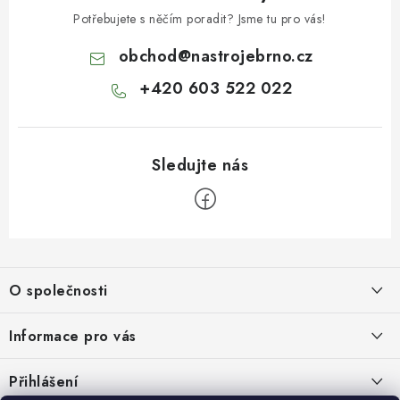
Potřebujete s něčím poradit? Jsme tu pro vás!
obchod
@
nastrojebrno.cz
+420 603 522 022
Z
á
O společnosti
p
a
O nás
Informace pro vás
t
Kontakty
í
Obchodní podmínky
Přihlášení
Recenze zákazníků