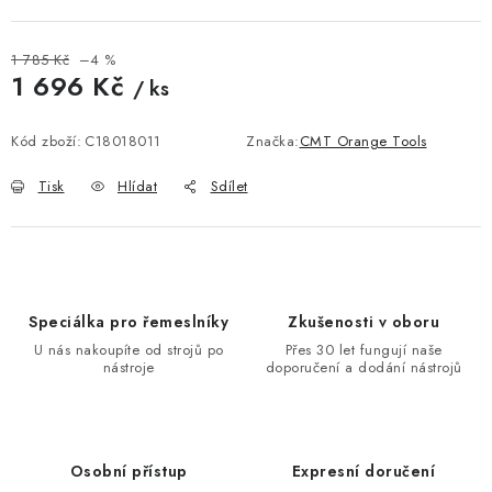
KONTAKTY
DÁRKOVÉ POUKAZY
1 785 Kč
–4 %
1 696 Kč
/ ks
Měrná cena:
STROJE DO DÍLNY
Kód zboží:
C18018011
Značka:
CMT Orange Tools
NÁSTROJE PRO STOLAŘE
Tisk
Hlídat
Sdílet
NÁSTROJE PRO OPRACOVÁNÍ KOVU
NÁSTROJE PRO ŘEZÁNÍ DŘEVA
Speciálka pro řemeslníky
Zkušenosti v oboru
NÁSTROJE PRO FRÉZOVÁNÍ
U nás nakoupíte od strojů po
Přes 30 let fungují naše
nástroje
doporučení a dodání nástrojů
NÁSTROJE PRO ŘEZÁNÍ KOVU
POTŘEBUJI DOBRÝ STROJ
Osobní přístup
Expresní doručení