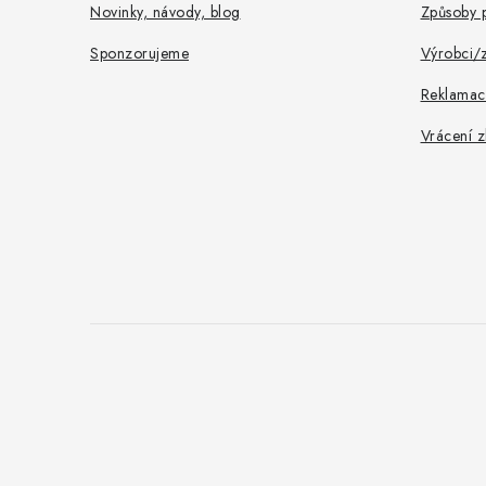
Novinky, návody, blog
Způsoby p
Sponzorujeme
Výrobci/
Reklamac
Vrácení z