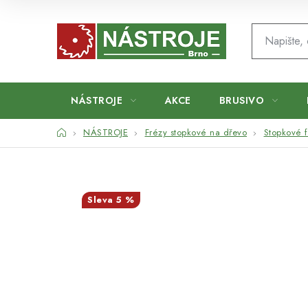
Přejít
na
obsah
NÁSTROJE
AKCE
BRUSIVO
Domů
NÁSTROJE
Frézy stopkové na dřevo
Stopkové f
5 %