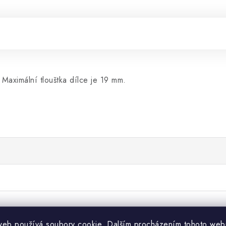
Maximální tlouštka dílce je 19 mm.
web používá soubory cookie. Dalším procházením tohoto web