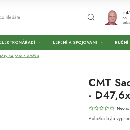
+4
po -
sobo
ELEKTRONÁŘADÍ
LEPENÍ A SPOJOVÁNÍ
RUČNÍ 
rézy na pero a drážku
CMT Sad
- D47,6
Neoho
Položka byla vypr