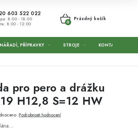
20 603 522 022
Prázdný košík
 pa: 8:00 - 18:00
ta: 8:00 - 12:00
NÁKUPNÍ
KOŠÍK
NÁŘADÍ, PŘÍPRAVKY
STROJE
KONTAKTY
a pro pero a drážku
x19 H12,8 S=12 HW
dnoceno
Podrobnosti hodnocení
odána…