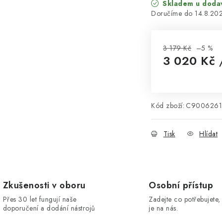
Skladem u doda
14.8.20
3 179 Kč
–5 %
3 020 Kč
Měrná cena:
Kód zboží:
C9006261
Tisk
Hlídat
Zkušenosti v oboru
Osobní přístup
Přes 30 let fungují naše
Zadejte co potřebujete, 
doporučení a dodání nástrojů
je na nás.