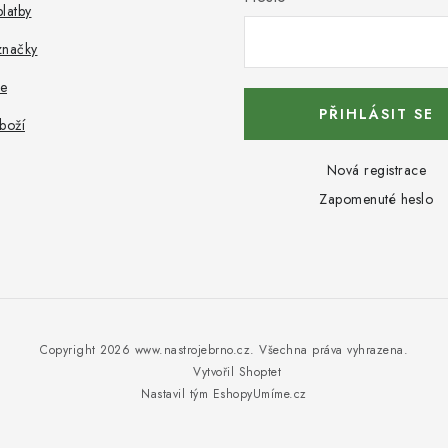
latby
značky
e
PŘIHLÁSIT SE
boží
Nová registrace
Zapomenuté heslo
Copyright 2026
www.nastrojebrno.cz
. Všechna práva vyhrazena.
Vytvořil Shoptet
Nastavil tým EshopyUmíme.cz