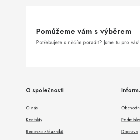
Pomůžeme vám s výběrem
Potřebujete s něčím poradit? Jsme tu pro vás!
Z
á
O společnosti
Inform
p
a
O nás
Obchodní
t
Kontakty
Podmínky
í
Recenze zákazníků
Doprava