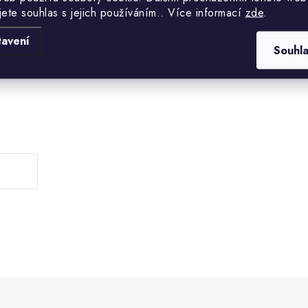
jete souhlas s jejich používáním.. Více informací
zde
.
tavení
Souhl
.