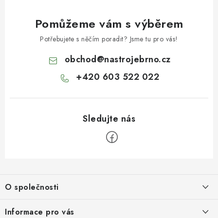
Pomůžeme vám s výběrem
Potřebujete s něčím poradit? Jsme tu pro vás!
obchod
@
nastrojebrno.cz
+420 603 522 022
Z
á
O společnosti
p
a
O nás
Informace pro vás