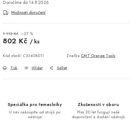
KONTAKTY
14.8.2026
Možnosti doručení
DÁRKOVÉ POUKAZY
STROJE DO DÍLNY
1 112 Kč
–27 %
802 Kč
/ ks
NÁSTROJE PRO STOLAŘE
Měrná cena:
Kód zboží:
C33408011
Značka:
CMT Orange Tools
NÁSTROJE PRO OPRACOVÁNÍ KOVU
Tisk
Hlídat
Sdílet
NÁSTROJE PRO ŘEZÁNÍ DŘEVA
NÁSTROJE PRO FRÉZOVÁNÍ
Speciálka pro řemeslníky
Zkušenosti v oboru
NÁSTROJE PRO ŘEZÁNÍ KOVU
U nás nakoupíte od strojů po
Přes 30 let fungují naše
nástroje
doporučení a dodání nástrojů
POTŘEBUJI DOBRÝ STROJ