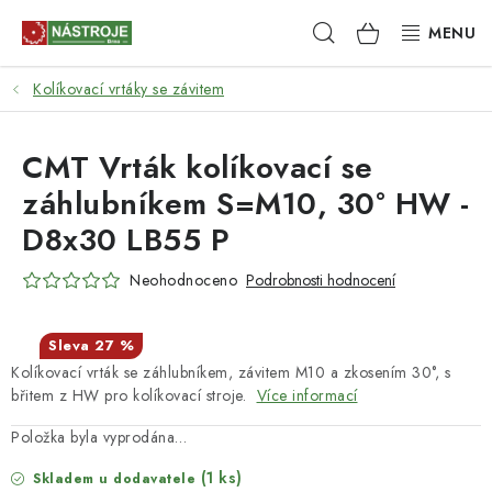
Přejít
Hledat
NÁKUPNÍ
na
obsah
KOŠÍK
Kolíkovací vrtáky se závitem
NÁSTROJE
AKCE
CMT Vrták kolíkovací se
záhlubníkem S=M10, 30° HW -
BRUSIVO
D8x30 LB55 P
ELEKTRONÁŘADÍ
Neohodnoceno
Podrobnosti hodnocení
LEPENÍ A SPOJOVÁNÍ
27 %
Kolíkovací vrták se záhlubníkem, závitem M10 a zkosením 30°, s
RUČNÍ NÁŘADÍ, PŘÍPRAVKY
břitem z HW pro kolíkovací stroje.
Více informací
STROJE
Položka byla vyprodána…
(1 ks)
Skladem u dodavatele