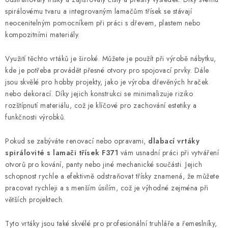
d
spirálovému tvaru a integrovaným lamačům třísek se stávají
a
neocenitelným pomocníkem při práci s dřevem, plastem nebo
c
kompozitními materiály.
í
p
Využití těchto vrtáků je široké. Můžete je použít při výrobě nábytku,
r
kde je potřeba provádět přesné otvory pro spojovací prvky. Dále
v
jsou skvělé pro hobby projekty, jako je výroba dřevěných hraček
k
nebo dekorací. Díky jejich konstrukci se minimalizuje riziko
y
rozštípnutí materiálu, což je klíčové pro zachování estetiky a
funkčnosti výrobků.
v
ý
Pokud se zabýváte renovací nebo opravami,
dlabací vrtáky
p
spirálovité s lamači třísek F371
vám usnadní práci při vytváření
i
otvorů pro kování, panty nebo jiné mechanické součásti. Jejich
s
schopnost rychle a efektivně odstraňovat třísky znamená, že můžete
u
pracovat rychleji a s menším úsilím, což je výhodné zejména při
větších projektech.
Tyto vrtáky jsou také skvélé pro profesionální truhláře a řemeslníky,