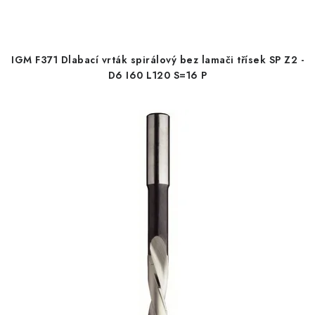
s
n
KONTAKTY
p
í
r
p
Moje objednávka
IGM F371 Dlabací vrták spirálový bez lamači třísek SP Z2 -
o
r
D6 I60 L120 S=16 P
d
o
u
d
k
u
t
k
ů
t
ů