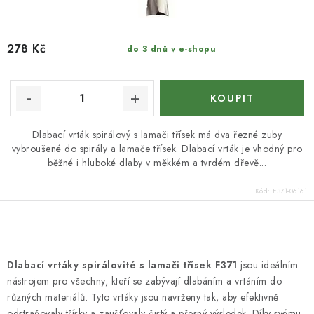
278 Kč
do 3 dnů v e-shopu
Dlabací vrták spirálový s lamači třísek má dva řezné zuby
vybroušené do spirály a lamače třísek. Dlabací vrták je vhodný pro
běžné i hluboké dlaby v měkkém a tvrdém dřevě...
Kód:
F371-06161
O
v
Dlabací vrtáky spirálovité s lamači třísek F371
jsou ideálním
l
nástrojem pro všechny, kteří se zabývají dlabáním a vrtáním do
á
různých materiálů. Tyto vrtáky jsou navrženy tak, aby efektivně
odstraňovaly třísky a zajišťovaly čistý a přesný výsledek. Díky svému