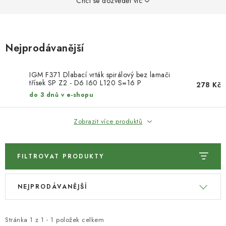
KONTAKTY
Chci se dozvědět víc
DÁRKOVÉ POUKAZY
Nejprodávanější
STROJE DO DÍLNY
IGM F371 Dlabací vrták spirálový bez lamači
NÁSTROJE PRO STOLAŘE
třísek SP Z2 - D6 I60 L120 S=16 P
278 Kč
do 3 dnů v e-shopu
NÁSTROJE PRO OPRACOVÁNÍ KOVU
Zobrazit více produktů
NÁSTROJE PRO ŘEZÁNÍ DŘEVA
FILTROVAT PRODUKTY
NÁSTROJE PRO FRÉZOVÁNÍ
V
Ř
NÁSTROJE PRO ŘEZÁNÍ KOVU
NEJPRODÁVANĚJŠÍ
ý
a
p
z
POTŘEBUJI DOBRÝ STROJ
i
e
Stránka
1
z
1
-
1
položek celkem