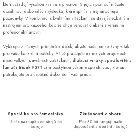
kteří vyžadují vysokou kvalitu a přesnost. S jejich pomocí můžete
dosáhnout dokonalých výsledků, které splní i ty nejnáročnější
požadavky. V kombinaci s kvalitními vrtačkami se stávají nezbytným
nástrojem pro každého, kdo se chce věnovat dlabání a vrtání na
profesionální úrovni.
Vybírejte z různých průměrů a délek, abyste našli ten správný vrták
pro vaše konkrétní potřeby. Ať už pracujete na malých projektech
nebo velkých stavebních zakázkách,
dlabací vrtáky spirálovité s
lamači třísek F371
vám poskytnou výkon a spolehlivost, kterou
potřebujete pro úspěšné dokončení vaší práce.
Speciálka pro řemeslníky
Zkušenosti v oboru
U nás nakoupíte od strojů po
Přes 30 let fungují naše
nástroje
doporučení a dodání nástrojů