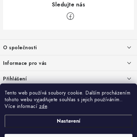
Z
á
O společnosti
p
a
O nás
Informace pro vás
t
Kontakty
í
Obchodní podmínky
Přihlášení
Recenze zákazníků
Podmínky ochrany osobních údajů
E-mail
Tento web používá soubory cookie. Dalším procházením
Přijímáme online platby
Novinky, návody, blog
Doprava
tohoto webu vyjadřujete souhlas s jejich používáním..
Sponzorujeme
Více informací
zde
.
Způsoby platby
Copyright 2026
www.nastrojebrno.cz
. Všechna práva vyhrazena.
Heslo
Vytvořil Shoptet
Nastavení
Výrobci/značky
Nastavil tým EshopyUmíme.cz
Reklamace