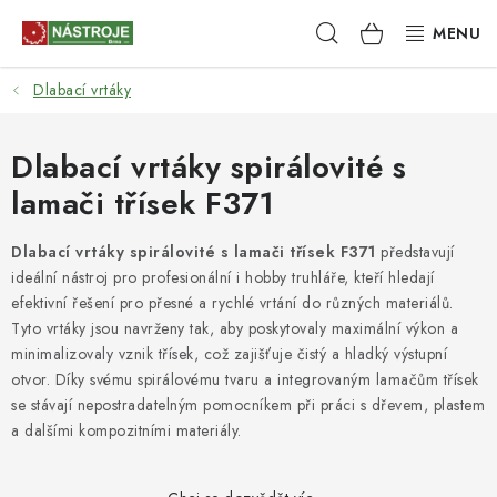
Přejít
Hledat
NÁKUPNÍ
na
obsah
KOŠÍK
Dlabací vrtáky
NÁSTROJE
AKCE
Dlabací vrtáky spirálovité s
lamači třísek F371
BRUSIVO
Dlabací vrtáky spirálovité s lamači třísek F371
představují
ELEKTRONÁŘADÍ
ideální nástroj pro profesionální i hobby truhláře, kteří hledají
efektivní řešení pro přesné a rychlé vrtání do různých materiálů.
LEPENÍ A SPOJOVÁNÍ
Tyto vrtáky jsou navrženy tak, aby poskytovaly maximální výkon a
minimalizovaly vznik třísek, což zajišťuje čistý a hladký výstupní
otvor. Díky svému spirálovému tvaru a integrovaným lamačům třísek
RUČNÍ NÁŘADÍ, PŘÍPRAVKY
se stávají nepostradatelným pomocníkem při práci s dřevem, plastem
a dalšími kompozitními materiály.
STROJE