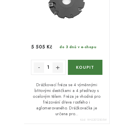
5 505 Kč
do 3 dnů v e-shopu
Drážkovací fréza se 4 výměnnými
břitovými destičkami a 4 předřezy s
ocelovým tělem. Fréza je vhodná pro
frézování dřeva rostlého i
aglomerovaného. Drážkovačka je
určena pro...
Kód:
RH22012505W