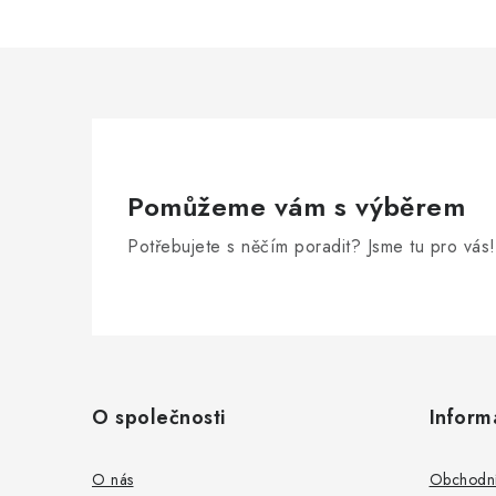
Pomůžeme vám s výběrem
Potřebujete s něčím poradit? Jsme tu pro vás!
Z
á
O společnosti
Inform
p
a
O nás
Obchodní