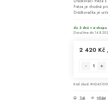
Drážkovací fréza s 
Fréza je vhodná pro
Drážkovačka je urč
do 3 dnů v e-shopu
14.8.20
2 420 Kč
Měrná cena:
Kód zboží:
RH24310
Tisk
Hlídat