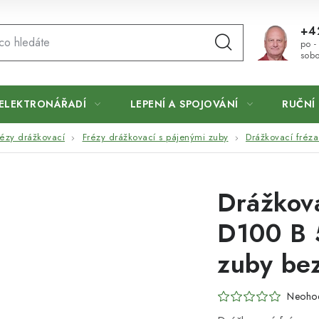
+4
po -
sobo
ELEKTRONÁŘADÍ
LEPENÍ A SPOJOVÁNÍ
RUČNÍ 
rézy drážkovací
Frézy drážkovací s pájenými zuby
Drážkovací fréz
Drážkov
D100 B 
zuby be
Neoho