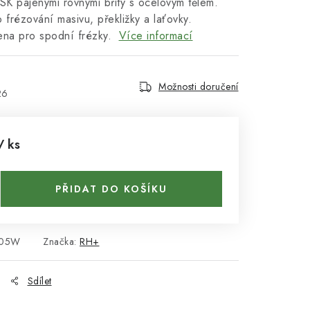
SK pájenými rovnými břity s ocelovým tělem.
 frézování masivu, překližky a laťovky.
ena pro spodní frézky.
Více informací
Možnosti doručení
26
/ ks
PŘIDAT DO KOŠÍKU
005W
Značka:
RH+
Sdílet