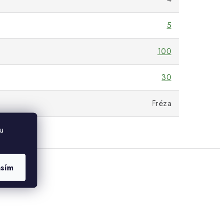
5
100
30
Fréza
u
asím