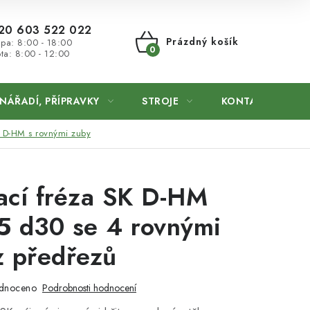
20 603 522 022
Prázdný košík
 pa: 8:00 - 18:00
ta: 8:00 - 12:00
NÁKUPNÍ
KOŠÍK
NÁŘADÍ, PŘÍPRAVKY
STROJE
KONTAKTY
a D-HM s rovnými zuby
ací fréza SK D-HM
5 d30 se 4 rovnými
z předřezů
dnoceno
Podrobnosti hodnocení