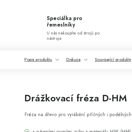
Speciálka pro
řemeslníky
U nás nakoupíte od strojů po
nástroje
Popis produktu
Diskuze
Související produkty
Drážkovací fréza
D-HM
Fréza na dřevo pro vyrábění příčných i podélných
s pájenými rovnými zuby z materiálu HW (HM)