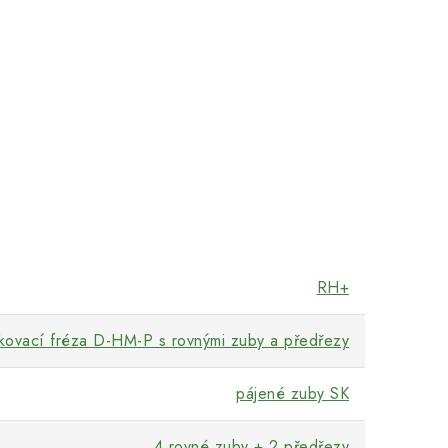
RH+
kovací fréza D-HM-P s rovnými zuby a předřezy
pájené zuby SK
4 rovné zuby + 2 předřezy