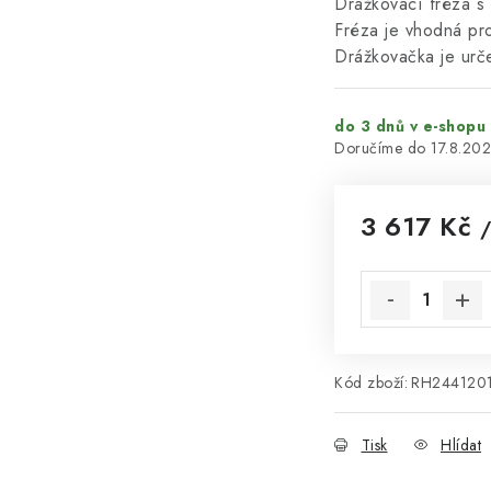
Drážkovací fréza s 
Fréza je vhodná pro
Drážkovačka je urč
do 3 dnů v e-shopu
17.8.20
3 617 Kč
/
Měrná cena:
Kód zboží:
RH244120
Tisk
Hlídat