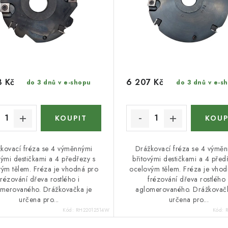
8 Kč
6 207 Kč
do 3 dnů v e-shopu
do 3 dnů v e-s
kovací fréza se 4 výměnnými
Drážkovací fréza se 4 výmě
vými destičkami a 4 předřezy s
břitovými destičkami a 4 před
ým tělem. Fréza je vhodná pro
ocelovým tělem. Fréza je vhod
frézování dřeva rostlého i
frézování dřeva rostlého 
merovaného. Drážkovačka je
aglomerovaného. Drážkovačk
určena pro...
určena pro...
Kód:
RH22012514W
Kód: