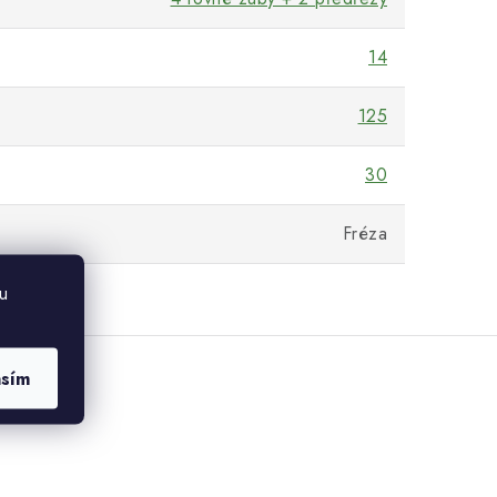
14
125
30
Fréza
u
asím