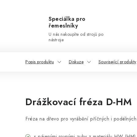
Speciálka pro
řemeslníky
U nás nakoupíte od strojů po
nástroje
Popis produktu
Diskuze
Související produkty
Drážkovací fréza
D-HM
Fréza na dřevo pro vyrábění příčných i podélných
s pájenými rovnými zuby z materiálu HW (HM)