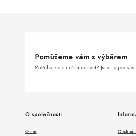
Pomůžeme vám s výběrem
Potřebujete s něčím poradit? Jsme tu pro vás!
Z
á
O společnosti
Inform
p
a
O nás
Obchodní