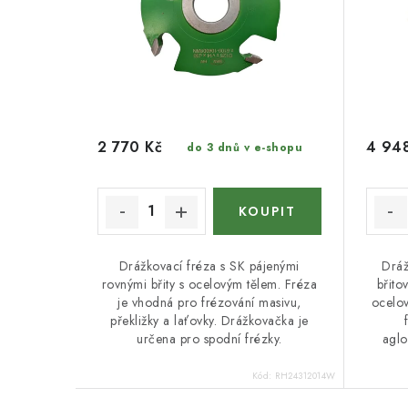
2 770 Kč
4 94
do 3 dnů v e-shopu
Drážkovací fréza s SK pájenými
Dráž
rovnými břity s ocelovým tělem. Fréza
břito
je vhodná pro frézování masivu,
ocelov
překližky a laťovky. Drážkovačka je
určena pro spodní frézky.
aglo
Kód:
RH24312014W