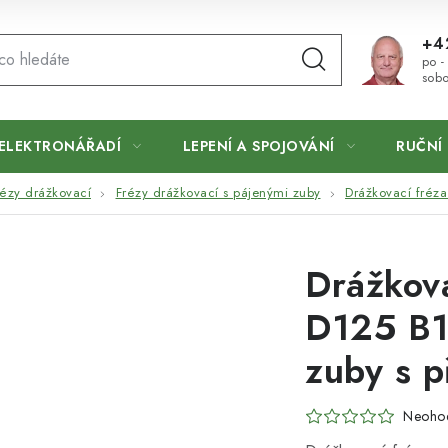
+4
po -
sobo
ELEKTRONÁŘADÍ
LEPENÍ A SPOJOVÁNÍ
RUČNÍ 
rézy drážkovací
Frézy drážkovací s pájenými zuby
Drážkovací fréza
Drážkov
D125 B1
zuby s p
Neoho