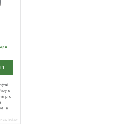
hopu
nnými
řezy s
ná pro
i
a je
RH22216014W