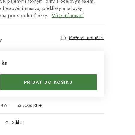
SK pájenými rovnými břity s ocelovým tělem.
 frézování masivu, překližky a laťovky.
ena pro spodní frézky.
Více informací
Možnosti doručení
26
 ks
PŘIDAT DO KOŠÍKU
14W
Značka:
RH+
Sdílet