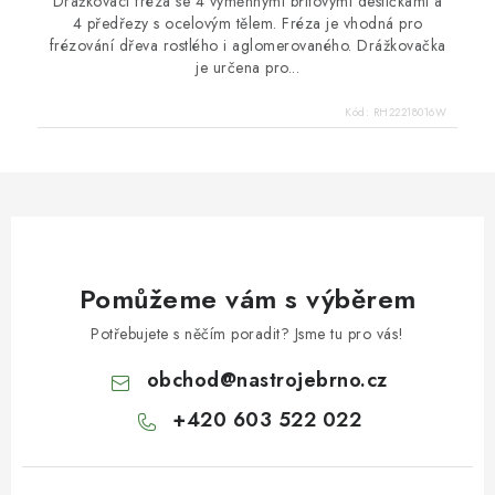
Drážkovací fréza se 4 výměnnými břitovými destičkami a
4 předřezy s ocelovým tělem. Fréza je vhodná pro
frézování dřeva rostlého i aglomerovaného. Drážkovačka
je určena pro...
Kód:
RH22218016W
Pomůžeme vám s výběrem
Potřebujete s něčím poradit? Jsme tu pro vás!
obchod
@
nastrojebrno.cz
+420 603 522 022