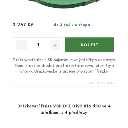
3 267 Kč
do 3 dnů v e-shopu
Drážkovací fréza s SK pájenými rovnými břity s ocelovým
tělem. Fréza je vhodná pro frézování masivu, překližky a
laťovky. Drážkovačka je určena pro spodní frézky.
Kód:
RH24316016W
Drážkovací fréza VBD DFZ D125 B16 d30 se 4
žiletkami a 4 předřezy