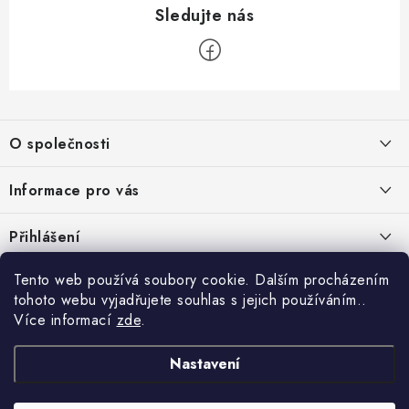
Z
á
O společnosti
p
a
O nás
Informace pro vás
t
Kontakty
í
Obchodní podmínky
Přihlášení
Recenze zákazníků
Podmínky ochrany osobních údajů
E-mail
Tento web používá soubory cookie. Dalším procházením
Přijímáme online platby
Novinky, návody, blog
Doprava
tohoto webu vyjadřujete souhlas s jejich používáním..
Sponzorujeme
Více informací
zde
.
Způsoby platby
Copyright 2026
www.nastrojebrno.cz
. Všechna práva vyhrazena.
Heslo
Vytvořil Shoptet
Nastavení
Výrobci/značky
Nastavil tým EshopyUmíme.cz
Reklamace