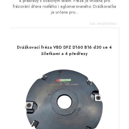
4 předřezy s ocelovým tělem. Fréza je vhodná pro
frézování dřeva rostlého i aglomerovaného. Drážkovačka
je určena pro...
Kód:
RH22012516W
Drážkovací fréza VBD DFZ D160 B16 d30 se 4
žiletkami a 4 předřezy