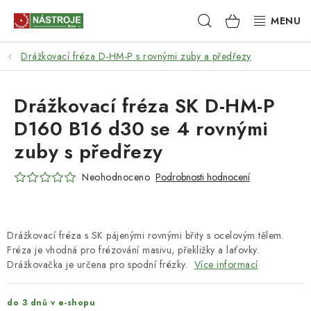
Přejít
Hledat
NÁKUPNÍ
na
obsah
KOŠÍK
Drážkovací fréza D-HM-P s rovnými zuby a předřezy
NÁSTROJE
AKCE
Drážkovací fréza SK D-HM-P
D160 B16 d30 se 4 rovnými
BRUSIVO
zuby s předřezy
ELEKTRONÁŘADÍ
Neohodnoceno
Podrobnosti hodnocení
LEPENÍ A SPOJOVÁNÍ
Drážkovací fréza s SK pájenými rovnými břity s ocelovým tělem.
RUČNÍ NÁŘADÍ, PŘÍPRAVKY
Fréza je vhodná pro frézování masivu, překližky a laťovky.
Drážkovačka je určena pro spodní frézky.
Více informací
STROJE
do 3 dnů v e-shopu