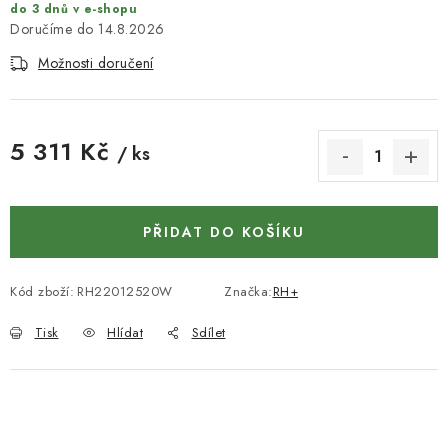
KONTAKTY
do 3 dnů v e-shopu
14.8.2026
DÁRKOVÉ POUKAZY
Možnosti doručení
STROJE DO DÍLNY
5 311 Kč
/ ks
NÁSTROJE PRO STOLAŘE
Měrná cena:
NÁSTROJE PRO OPRACOVÁNÍ KOVU
PŘIDAT DO KOŠÍKU
NÁSTROJE PRO ŘEZÁNÍ DŘEVA
Kód zboží:
RH22012520W
Značka:
RH+
NÁSTROJE PRO FRÉZOVÁNÍ
Tisk
Hlídat
Sdílet
NÁSTROJE PRO ŘEZÁNÍ KOVU
POTŘEBUJI DOBRÝ STROJ