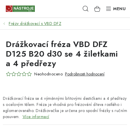
Přejít
Hledat
NÁKUPNÍ
na
obsah
KOŠÍK
Frézy drážkovací s VBD DFZ
NÁSTROJE
AKCE
Drážkovací fréza VBD DFZ
D125 B20 d30 se 4 žiletkami
BRUSIVO
a 4 předřezy
ELEKTRONÁŘADÍ
Neohodnoceno
Podrobnosti hodnocení
LEPENÍ A SPOJOVÁNÍ
Drážkovací fréza se 4 výměnnými břitovými destičkami a 4 předřezy
RUČNÍ NÁŘADÍ, PŘÍPRAVKY
s ocelovým tělem. Fréza je vhodná pro frézování dřeva rostlého i
aglomerovaného. Drážkovačka je určena pro spodní frézky s ručním
STROJE
posuvem.
Více informací