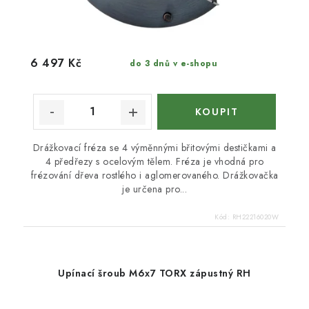
6 497 Kč
do 3 dnů v e-shopu
Drážkovací fréza se 4 výměnnými břitovými destičkami a
4 předřezy s ocelovým tělem. Fréza je vhodná pro
frézování dřeva rostlého i aglomerovaného. Drážkovačka
je určena pro...
Kód:
RH22216020W
Upínací šroub M6x7 TORX zápustný RH