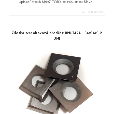
Upínací šroub M6x7 TORX se zápustnou hlavou.
Kód:
RH91056070
Žiletka tvrdokovová předřez RHL142U - 14x14x1,2
UNI