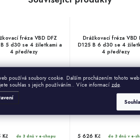
žkovací fréza VBD DFZ
Drážkovací fréza VBD
B 5 d30 se 4 žiletkami a
D125 B 6 d30 se 4 žilet
4 předřezy
4 předřezy
web používá soubory cookie. Dalším procházením tohoto web
jete souhlas s jejich používáním.. Více informací
zde
.
tavení
Souhl
 Kč
5 626 Kč
do 3 dnů v e-shopu
do 3 dnů v e-s