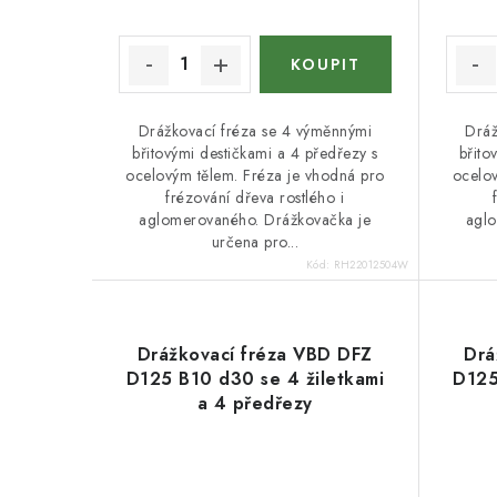
Drážkovací fréza se 4 výměnnými
Dráž
břitovými destičkami a 4 předřezy s
břito
ocelovým tělem. Fréza je vhodná pro
ocelov
frézování dřeva rostlého i
aglomerovaného. Drážkovačka je
aglo
určena pro...
Kód:
RH22012504W
Drážkovací fréza VBD DFZ
Drá
D125 B10 d30 se 4 žiletkami
D125
a 4 předřezy