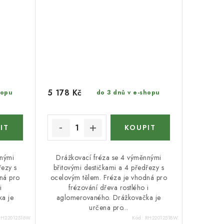
5 178 Kč
hopu
do 3 dnů v e-shopu
nnými
Drážkovací fréza se 4 výměnnými
řezy s
břitovými destičkami a 4 předřezy s
ná pro
ocelovým tělem. Fréza je vhodná pro
i
frézování dřeva rostlého i
a je
aglomerovaného. Drážkovačka je
určena pro...
RH22012516W
Kód:
RH22012518W