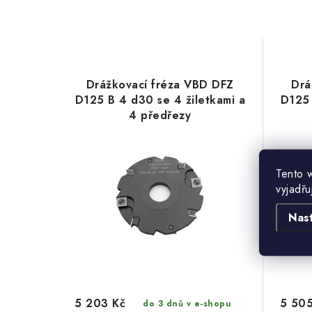
Drážkovací fréza VBD DFZ
Drá
D125 B 4 d30 se 4 žiletkami a
D125 
4 předřezy
Tento 
vyjadřu
Nas
5 203 Kč
5 505
do 3 dnů v e-shopu