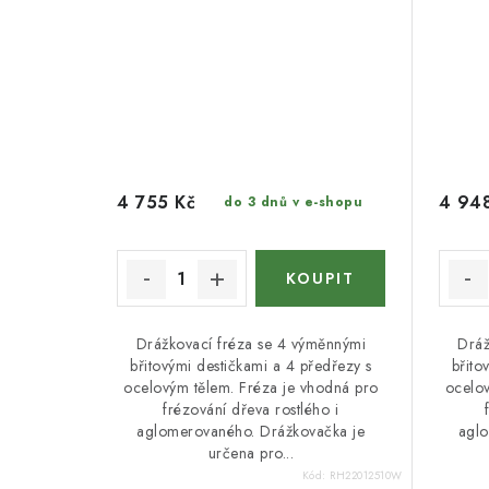
4 755 Kč
4 94
do 3 dnů v e-shopu
Drážkovací fréza se 4 výměnnými
Dráž
břitovými destičkami a 4 předřezy s
břito
ocelovým tělem. Fréza je vhodná pro
ocelov
frézování dřeva rostlého i
aglomerovaného. Drážkovačka je
aglo
určena pro...
Kód:
RH22012510W