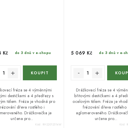
8 Kč
5 069 Kč
do 3 dnů v e-shopu
do 3 dnů v e-s
kovací fréza se 4 výměnnými
Drážkovací fréza se 4 výmě
vými destičkami a 4 předřezy s
břitovými destičkami a 4 před
ým tělem. Fréza je vhodná pro
ocelovým tělem. Fréza je vhod
frézování dřeva rostlého i
frézování dřeva rostlého 
merovaného. Drážkovačka je
aglomerovaného. Drážkovačk
určena pro...
určena pro...
Kód:
RH22012514W
Kód: