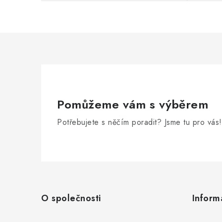
Pomůžeme vám s výběrem
Potřebujete s něčím poradit? Jsme tu pro vás!
Z
á
O společnosti
Inform
p