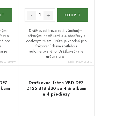
nnými
Drážkovací fréza se 4 výměnnými
řezy s
břitovými destičkami a 4 předřezy s
ná pro
ocelovým tělem. Fréza je vhodná pro
i
frézování dřeva rostlého i
a je
aglomerovaného. Drážkovačka je
určena pro...
RH22012506W
Kód:
RH22012508W
 DFZ
Drážkovací fréza VBD DFZ
tkami
D125 B18 d30 se 4 žiletkami
a 4 předřezy