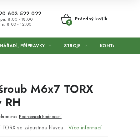
20 603 522 022
Prázdný košík
 pa: 8:00 - 18:00
ta: 8:00 - 12:00
NÁKUPNÍ
KOŠÍK
NÁŘADÍ, PŘÍPRAVKY
STROJE
KONTAKTY
 šroub M6x7 TORX
ý RH
dnoceno
Podrobnosti hodnocení
7 TORX se zápustnou hlavou.
Více informací