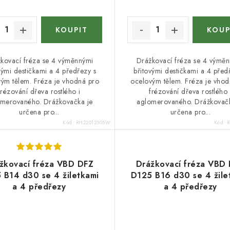
kovací fréza se 4 výměnnými
Drážkovací fréza se 4 výmě
vými destičkami a 4 předřezy s
břitovými destičkami a 4 před
ým tělem. Fréza je vhodná pro
ocelovým tělem. Fréza je vhod
frézování dřeva rostlého i
frézování dřeva rostlého 
merovaného. Drážkovačka je
aglomerovaného. Drážkovačk
určena pro...
určena pro...
Kód:
RH22012505W
Kód:
žkovací fréza VBD DFZ
Drážkovací fréza VBD
 B14 d30 se 4 žiletkami
D125 B16 d30 se 4 žile
a 4 předřezy
a 4 předřezy