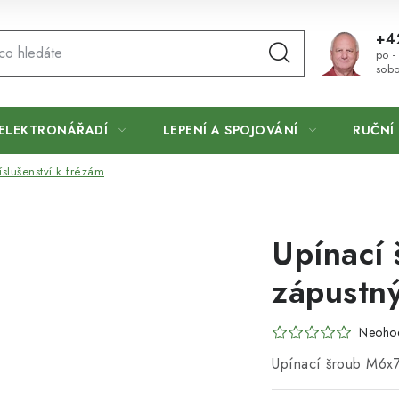
+4
po -
sobo
ELEKTRONÁŘADÍ
LEPENÍ A SPOJOVÁNÍ
RUČNÍ 
íslušenství k frézám
Upínací
zápustn
Neoho
Upínací šroub M6x