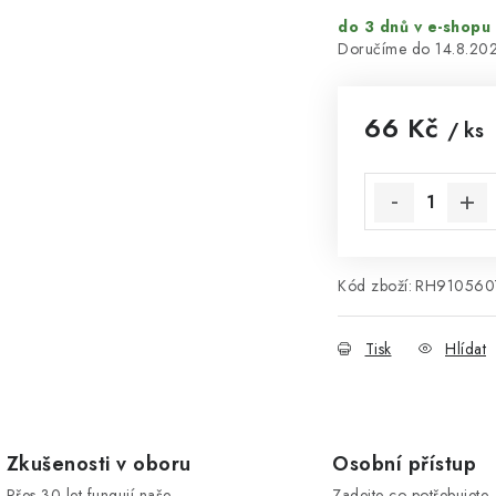
do 3 dnů v e-shopu
14.8.20
66 Kč
/ ks
Měrná cena:
Kód zboží:
RH910560
Tisk
Hlídat
Zkušenosti v oboru
Osobní přístup
Přes 30 let fungují naše
Zadejte co potřebujete, 