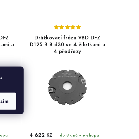
 DFZ
Drážkovací fréza VBD DFZ
kami a
D125 B 8 d30 se 4 žiletkami a
4 předřezy
u
asím
4 622 Kč
hopu
do 3 dnů v e-shopu