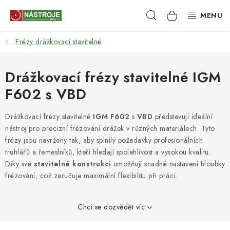
Přejít
Hledat
NÁKUPNÍ
na
obsah
KOŠÍK
Frézy drážkovací stavitelné
NÁSTROJE
AKCE
Drážkovací frézy stavitelné IGM
F602 s VBD
BRUSIVO
Drážkovací frézy stavitelné
IGM F602
s
VBD
představují ideální
ELEKTRONÁŘADÍ
nástroj pro precizní frézování drážek v různých materiálech. Tyto
frézy jsou navrženy tak, aby splnily požadavky profesionálních
LEPENÍ A SPOJOVÁNÍ
truhlářů a řemeslníků, kteří hledají spolehlivost a vysokou kvalitu.
Díky své
stavitelné konstrukci
umožňují snadné nastavení hloubky
frézování, což zaručuje maximální flexibilitu při práci.
RUČNÍ NÁŘADÍ, PŘÍPRAVKY
STROJE
Chci se dozvědět víc