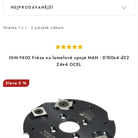
V
Ř
KONTAKTY
NEJPRODÁVANĚJŠÍ
ý
a
p
z
Moje objednávka
i
e
Stránka
1
z
1
-
3
položek celkem
s
n
p
í
r
p
IGM F602 Fréza na lamelové spoje MAN - D100x4 d22
o
r
Z4+4 OCEL
d
o
u
d
5 %
k
u
t
k
ů
t
ů