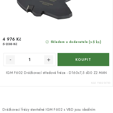
4 976 Kč
(>5 ks)
Skladem u dodavatele
5 238 Kč
IGM F602 Drážkovací středová fréza - D160x7,5 d30 Z2 MAN
Kód:
F602-16730
O
v
Drážkovací frézy stavitelné IGM F602 s VBD jsou ideálním