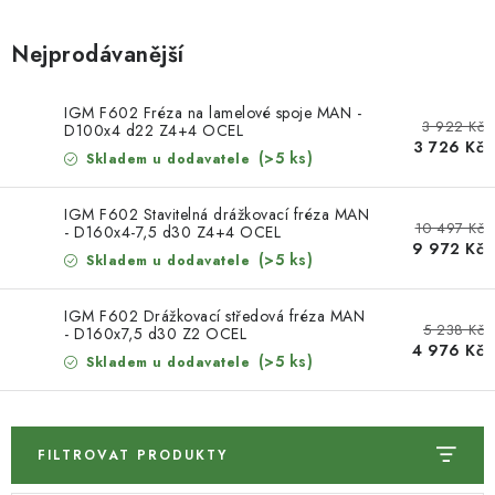
KONTAKTY
Nejprodávanější
DÁRKOVÉ POUKAZY
IGM F602 Fréza na lamelové spoje MAN -
STROJE DO DÍLNY
3 922 Kč
D100x4 d22 Z4+4 OCEL
3 726 Kč
(>5 ks)
Skladem u dodavatele
NÁSTROJE PRO STOLAŘE
IGM F602 Stavitelná drážkovací fréza MAN
10 497 Kč
NÁSTROJE PRO OPRACOVÁNÍ KOVU
- D160x4-7,5 d30 Z4+4 OCEL
9 972 Kč
(>5 ks)
Skladem u dodavatele
NÁSTROJE PRO ŘEZÁNÍ DŘEVA
IGM F602 Drážkovací středová fréza MAN
5 238 Kč
- D160x7,5 d30 Z2 OCEL
NÁSTROJE PRO FRÉZOVÁNÍ
4 976 Kč
(>5 ks)
Skladem u dodavatele
NÁSTROJE PRO ŘEZÁNÍ KOVU
FILTROVAT PRODUKTY
POTŘEBUJI DOBRÝ STROJ