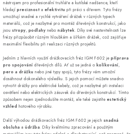
l
nástrojem pro profesionální truhláře a kutilské nadšence, kteří
á
hledají
preciznost
a
efektivitu
při práci s dřevem. Tyto frézy
d
umožňují snadné a rychlé vytváření drážek v různých typech
materiálů, což je nezbytné pro montáž dřevěných konstrukcí, jako
a
jsou
stropy
,
podlahy
nebo
nábytek
. Díky své nastavitelnosti lze
c
frézy přizpůsobit různým hloubkám a šířkám drážek, což zajišťuje
í
maximální flexibilitu při realizaci různých projektů.
p
r
Jedním z hlavních využití drážkovacích fréz IGM F602 je
příprava
v
pro spojování
dřevěných dílů. Ať už se jedná o
kolíkování
,
k
pero a drážku
nebo jiné typy spojů, tyto frézy vám umožní
y
dosáhnout dokonalého výsledku. S jejich pomocí můžete snadno
vytvořit drážky pro elektrické kabely, což je nezbytné při instalaci
v
osvětlení nebo elektrických zásuvek do dřevěných konstrukcí. Tímto
ý
způsobem nejen zjednodušíte montáž, ale také zajistíte
estetický
p
vzhled
hotového výrobku.
i
s
Další výhodou drážkovacích fréz IGM F602 je jejich
snadná
u
obsluha
a
údržba
. Díky kvalitnímu zpracování a použitým