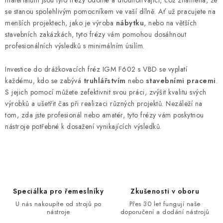
materiálům jsou tyto frézy odolné a dlouhotrvající, což znamená, že
se stanou spolehlivým pomocníkem ve vaší dílně. Ať už pracujete na
menších projektech, jako je výroba
nábytku
, nebo na větších
stavebních zakázkách, tyto frézy vám pomohou dosáhnout
profesionálních výsledků s minimálním úsilím.
Investice do drážkovacích fréz IGM F602 s VBD se vyplatí
každému, kdo se zabývá
truhlářstvím
nebo
stavebními pracemi
.
S jejich pomocí můžete zefektivnit svou práci, zvýšit kvalitu svých
výrobků a ušetřit čas při realizaci různých projektů. Nezáleží na
tom, zda jste profesionál nebo amatér, tyto frézy vám poskytnou
nástroje potřebné k dosažení vynikajících výsledků.
Speciálka pro řemeslníky
Zkušenosti v oboru
U nás nakoupíte od strojů po
Přes 30 let fungují naše
nástroje
doporučení a dodání nástrojů