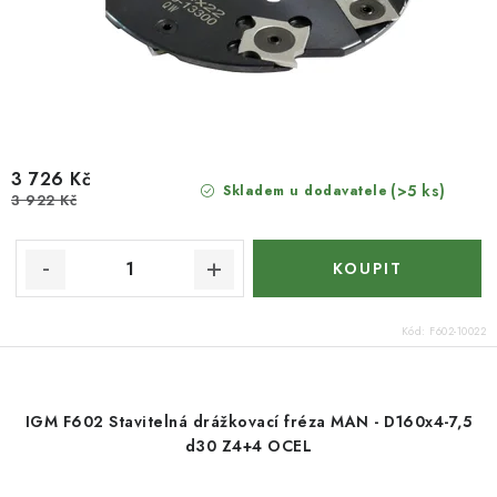
3 726 Kč
(>5 ks)
Skladem u dodavatele
3 922 Kč
Kód:
F602-10022
IGM F602 Stavitelná drážkovací fréza MAN - D160x4-7,5
d30 Z4+4 OCEL