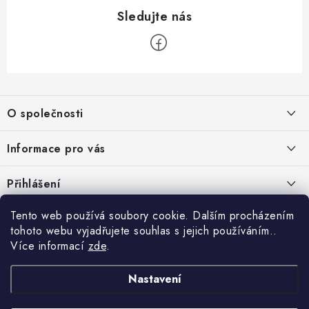
Z
á
O společnosti
p
a
O nás
Informace pro vás
t
Kontakty
í
Obchodní podmínky
Přihlášení
Recenze zákazníků
Podmínky ochrany osobních údajů
E-mail
Tento web používá soubory cookie. Dalším procházením
Přijímáme online platby
Novinky, návody, blog
Doprava
tohoto webu vyjadřujete souhlas s jejich používáním..
Sponzorujeme
Více informací
zde
.
Způsoby platby
Copyright 2026
www.nastrojebrno.cz
. Všechna práva vyhrazena.
Heslo
Vytvořil Shoptet
Nastavení
Výrobci/značky
Nastavil tým EshopyUmíme.cz
Reklamace