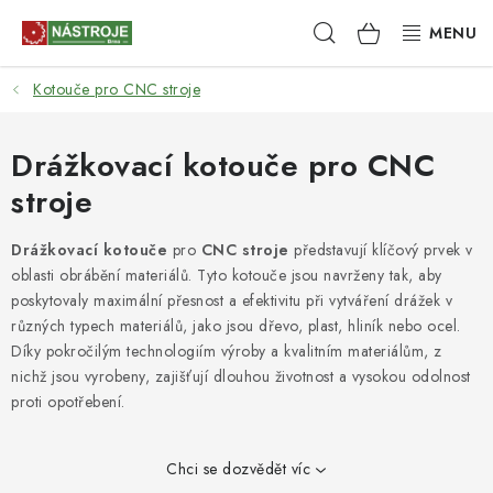
Přejít
Hledat
NÁKUPNÍ
na
obsah
KOŠÍK
Kotouče pro CNC stroje
NÁSTROJE
AKCE
Drážkovací kotouče pro CNC
stroje
BRUSIVO
Drážkovací kotouče
pro
CNC stroje
představují klíčový prvek v
ELEKTRONÁŘADÍ
oblasti obrábění materiálů. Tyto kotouče jsou navrženy tak, aby
poskytovaly maximální přesnost a efektivitu při vytváření drážek v
LEPENÍ A SPOJOVÁNÍ
různých typech materiálů, jako jsou dřevo, plast, hliník nebo ocel.
Díky pokročilým technologiím výroby a kvalitním materiálům, z
nichž jsou vyrobeny, zajišťují dlouhou životnost a vysokou odolnost
RUČNÍ NÁŘADÍ, PŘÍPRAVKY
proti opotřebení.
STROJE
Chci se dozvědět víc