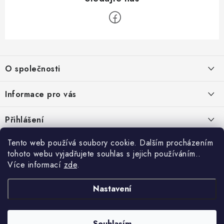
Z
á
O společnosti
p
a
O nás
Informace pro vás
t
Kontakty
í
Obchodní podmínky
Přihlášení
Recenze zákazníků
Podmínky ochrany osobních údajů
E-mail
Tento web používá soubory cookie. Dalším procházením
Přijímáme online platby
Novinky, návody, blog
Doprava
tohoto webu vyjadřujete souhlas s jejich používáním..
Sponzorujeme
Více informací
zde
.
Způsoby platby
Copyright 2026
www.nastrojebrno.cz
. Všechna práva vyhrazena.
Heslo
Vytvořil Shoptet
Nastavení
Výrobci/značky
Nastavil tým EshopyUmíme.cz
Reklamace
Souhlasím