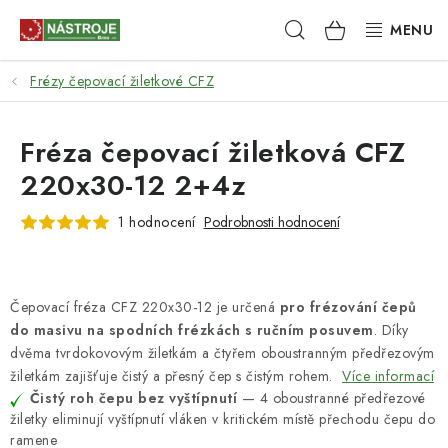
Přejít
Hledat
NÁKUPNÍ
na
obsah
KOŠÍK
Frézy čepovací žiletkové CFZ
NÁSTROJE
AKCE
Fréza čepovací žiletková CFZ
220x30-12 2+4z
BRUSIVO
1 hodnocení
Podrobnosti hodnocení
ELEKTRONÁŘADÍ
LEPENÍ A SPOJOVÁNÍ
Čepovací fréza CFZ 220x30-12 je určená
pro frézování čepů
do masivu na spodních frézkách s ručním posuvem
. Díky
RUČNÍ NÁŘADÍ, PŘÍPRAVKY
dvěma tvrdokovovým žiletkám a čtyřem oboustranným předřezovým
žiletkám zajišťuje čistý a přesný čep s čistým rohem.
Více informací
STROJE
Čistý roh čepu bez vyštípnutí
— 4 oboustranné předřezové
žiletky eliminují vyštípnutí vláken v kritickém místě přechodu čepu do
ramene