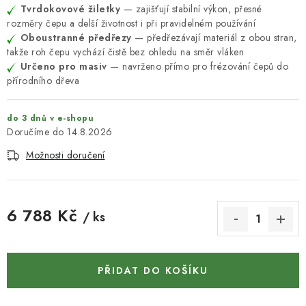
KONTAKTY
Tvrdokovové žiletky
— zajišťují stabilní výkon, přesné
rozměry čepu a delší životnost i při pravidelném používání
DÁRKOVÉ POUKAZY
Oboustranné předřezy
— předřezávají materiál z obou stran,
takže roh čepu vychází čistě bez ohledu na směr vláken
Určeno pro masiv
— navrženo přímo pro frézování čepů do
STROJE DO DÍLNY
přírodního dřeva
NÁSTROJE PRO STOLAŘE
do 3 dnů v e-shopu
14.8.2026
NÁSTROJE PRO OPRACOVÁNÍ KOVU
Možnosti doručení
NÁSTROJE PRO ŘEZÁNÍ DŘEVA
6 788 Kč
NÁSTROJE PRO FRÉZOVÁNÍ
/ ks
Měrná cena:
NÁSTROJE PRO ŘEZÁNÍ KOVU
PŘIDAT DO KOŠÍKU
POTŘEBUJI DOBRÝ STROJ