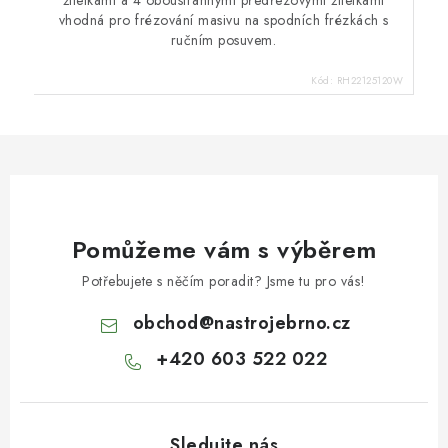
žiletkami a 4 oboustrannýmí předřezovými žiletkami
vhodná pro frézování masivu na spodních frézkách s
ručním posuvem.
Kód:
RH22125120W
Pomůžeme vám s výběrem
Potřebujete s něčím poradit? Jsme tu pro vás!
obchod
@
nastrojebrno.cz
+420 603 522 022