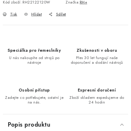
Kód zboží:
RH22122120W
Značka:
RH+
KONTAKTY
Tisk
Hlídat
Sdílet
Moje objednávka
Speciálka pro řemeslníky
Zkušenosti v oboru
U nás nakoupíte od strojů po
Přes 30 let fungují naše
nástroje
doporučení a dodání nástrojů
Osobní přístup
Expresní doručení
Zadejte co potřebujete, ostatní je
Zboží skladem expedujeme do
na nás.
24 hodin
Popis produktu