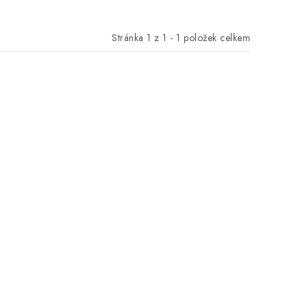
Stránka
1
z
1
-
1
položek celkem