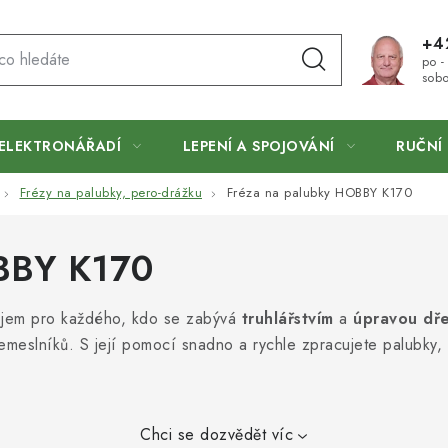
+4
po -
sobo
ELEKTRONÁŘADÍ
LEPENÍ A SPOJOVÁNÍ
RUČNÍ 
Frézy na palubky, pero-drážku
Fréza na palubky HOBBY K170
BBY K170
ojem pro každého, kdo se zabývá
truhlářstvím
a
úpravou dř
řemeslníků. S její pomocí snadno a rychle zpracujete palubky,
Chci se dozvědět víc