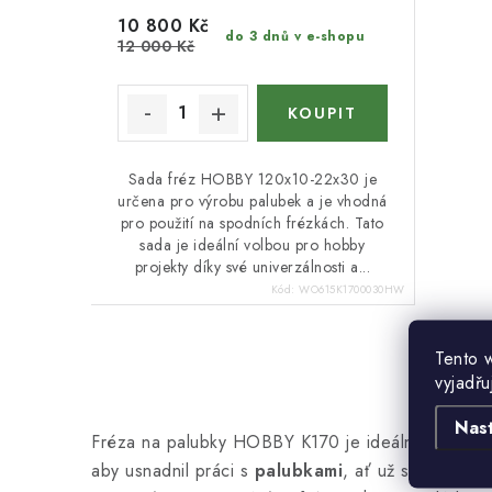
u
k
10 800 Kč
do 3 dnů v e-shopu
k
12 000 Kč
t
t
ů
ů
Sada fréz HOBBY 120x10-22x30 je
určena pro výrobu palubek a je vhodná
pro použití na spodních frézkách. Tato
sada je ideální volbou pro hobby
projekty díky své univerzálnosti a...
Kód:
WO615K1700030HW
Tento 
vyjadřu
O
v
Nas
Fréza na palubky HOBBY K170 je ideálním nástroje
l
aby usnadnil práci s
palubkami
, ať už se jedná o