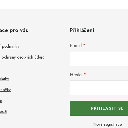
ace pro vás
Přihlášení
E-mail
 podmínky
 ochrany osobních údajů
Heslo
latby
značky
e
PŘIHLÁSIT SE
boží
Nová registrace