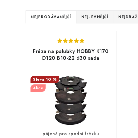
Ř
NEJPRODÁVANĚJŠÍ
NEJLEVNĚJŠÍ
NEJDRAŽ
a
V
z
ý
e
Fréza na palubky HOBBY K170
p
D120 B10-22 d30 sada
n
i
í
s
10 %
p
Akce
p
r
r
o
o
d
d
u
pájená pro spodní frézku