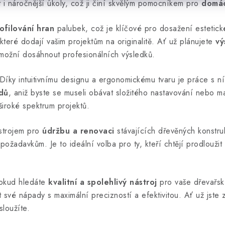
i náročnější úkoly, což ji činí skvělým pomocníkem pro
domác
ofilování hran
palubek, což je klíčové pro dosažení estetickéh
které dodají vašim projektům na originalitě. Ať už plánujete
vý
ožní dosáhnout profesionálních výsledků.
 Díky intuitivnímu designu a ergonomickému tvaru je práce s ní
dů
, aniž byste se museli obávat složitého nastavování nebo ma
 široké spektrum projektů.
strojem pro
údržbu a renovaci
stávajících dřevěných konstru
žadavkům. Je to ideální volba pro ty, kteří chtějí prodloužit 
pokud hledáte
kvalitní a spolehlivý nástroj
pro vaše dřevařské
 své nápady s maximální precizností a efektivitou. Ať už jst
loužíte.