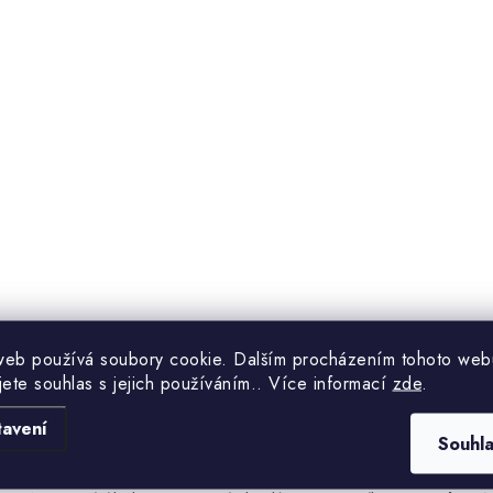
web používá soubory cookie. Dalším procházením tohoto web
jete souhlas s jejich používáním.. Více informací
zde
.
tavení
m pro všechny, kteří se chtějí pustit do
kreativních projekt
Souhl
výrobu nábytku
,
rekonstrukci interiérů
nebo
vytváření v