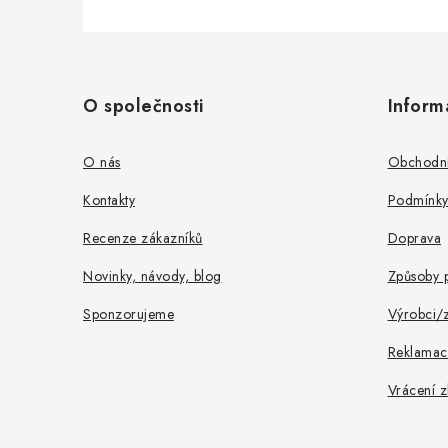
Z
á
O společnosti
Inform
p
a
O nás
Obchodní
t
Kontakty
Podmínky
í
Recenze zákazníků
Doprava
Novinky, návody, blog
Způsoby p
Sponzorujeme
Výrobci/
Reklamac
Vrácení z