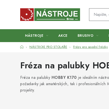
Přejít
na
obsah
NÁSTROJE
AKCE
BRUSIVO
Domů
NÁSTROJE PRO STOLAŘE
Frézy pro spodní frézky
Fréza na palubky HO
Fréza na palubky
HOBBY K170
je ideálním nástr
požadavky jak amatérských, tak i profesionálních 
projekty.