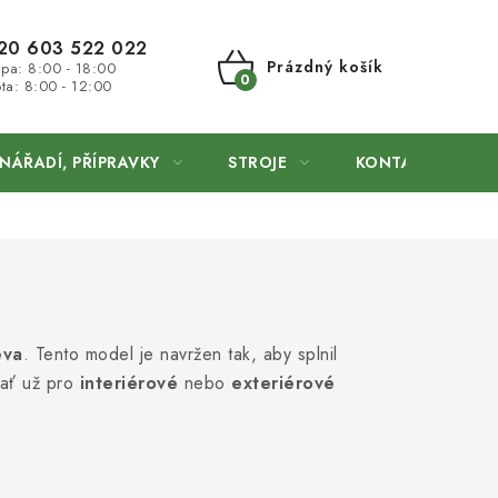
20 603 522 022
Prázdný košík
 pa: 8:00 - 18:00
ta: 8:00 - 12:00
NÁKUPNÍ
KOŠÍK
NÁŘADÍ, PŘÍPRAVKY
STROJE
KONTAKTY
eva
. Tento model je navržen tak, aby splnil
 ať už pro
interiérové
nebo
exteriérové