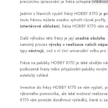
á
preciznímu zpracování je fréza schopna zvládnout 
d
Jedním z hlavních využití frézy HOBBY K170 je
pr
a
touto frézou můžete snadno vytvořit různé profily, 
c
interiérové obložení
, fréza HOBBY K170 vám um
í
Další výhodou této frézy je její
snadná obsluha
.
p
samotný proces
výroby
a
realizace vašich nápa
r
typy
nástrojů
, což z ní činí univerzální volbu pro
v
Fréza na palubky HOBBY K170 je také skvělým ná
k
poškozené hrany nebo přizpůsobit palubky novým po
y
estetický vzhled.
v
ý
Investice do frézy HOBBY K170 se vám vyplatí, 
výkonného pomocníka, ale také možnost realizovat
p
K170 vám pomůže dosáhnout výsledků, které si zas
i