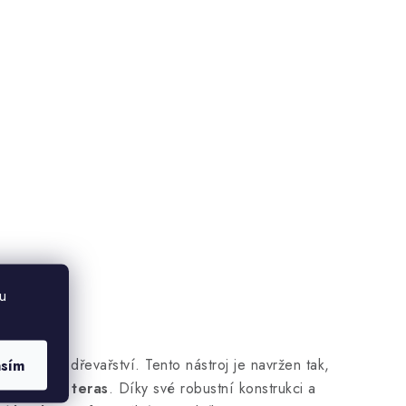
u
ů
v oblasti dřevařství. Tento nástroj je navržen tak,
asím
enkovních teras
. Díky své robustní konstrukci a