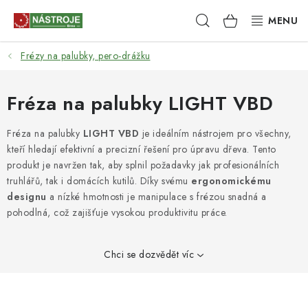
Přejít
Hledat
NÁKUPNÍ
na
obsah
KOŠÍK
Frézy na palubky, pero-drážku
NÁSTROJE
AKCE
Fréza na palubky LIGHT VBD
BRUSIVO
Fréza na palubky
LIGHT VBD
je ideálním nástrojem pro všechny,
kteří hledají efektivní a precizní řešení pro úpravu dřeva. Tento
produkt je navržen tak, aby splnil požadavky jak profesionálních
ELEKTRONÁŘADÍ
truhlářů, tak i domácích kutilů. Díky svému
ergonomickému
designu
a nízké hmotnosti je manipulace s frézou snadná a
LEPENÍ A SPOJOVÁNÍ
pohodlná, což zajišťuje vysokou produktivitu práce.
RUČNÍ NÁŘADÍ, PŘÍPRAVKY
Chci se dozvědět víc
STROJE