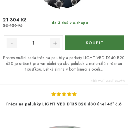
21 304 Kč
do 3 dnů v e-shopu
22 426 Kč
Profesionální sada fréz na palubky a parkety LIGHT VBD D140 B20
d30 je určená pro variabilní výrobu palubek z materiálů s různou
tloušťkou. Lehká slitina v kombinaci s ocelí...
Kód:
WO112SYS113AZMW
Fréza na palubky LIGHT VBD D135 B20 d30 úhel 45° č.6