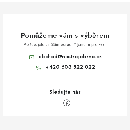
Pomůžeme vám s výběrem
Potřebujete s něčím poradit? Jsme tu pro vás!
obchod
@
nastrojebrno.cz
+420 603 522 022
Z
á