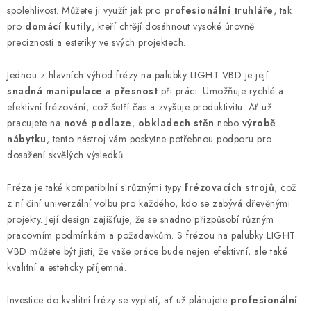
k
spolehlivost. Můžete ji využít jak pro
profesionální truhláře
, tak
y
pro
domácí kutily
, kteří chtějí dosáhnout vysoké úrovně
preciznosti a estetiky ve svých projektech.
v
ý
Jednou z hlavních výhod frézy na palubky LIGHT VBD je její
p
snadná manipulace
a
přesnost
při práci. Umožňuje rychlé a
i
efektivní frézování, což šetří čas a zvyšuje produktivitu. Ať už
s
pracujete na
nové podlaze
,
obkladech stěn
nebo
výrobě
u
nábytku
, tento nástroj vám poskytne potřebnou podporu pro
dosažení skvělých výsledků.
Fréza je také kompatibilní s různými typy
frézovacích strojů
, což
z ní činí univerzální volbu pro každého, kdo se zabývá dřevěnými
projekty. Její design zajišťuje, že se snadno přizpůsobí různým
pracovním podmínkám a požadavkům. S frézou na palubky LIGHT
VBD můžete být jisti, že vaše práce bude nejen efektivní, ale také
kvalitní a esteticky příjemná.
Investice do kvalitní frézy se vyplatí, ať už plánujete
profesionální