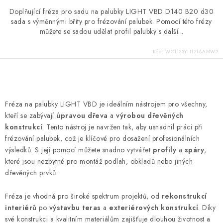
Doplňující fréza pro sadu na palubky LIGHT VBD D140 B20 d30
sada s výměnnými břity pro frézování palubek. Pomocí této frézy
můžete se sadou udělat profil palubky s další...
Kód:
WO112SYH121AAMW2
O
v
Fréza na palubky LIGHT VBD je ideálním nástrojem pro všechny,
l
kteří se zabývají
úpravou dřeva
a
výrobou dřevěných
á
konstrukcí
. Tento nástroj je navržen tak, aby usnadnil práci při
d
frézování palubek, což je klíčové pro dosažení profesionálních
výsledků. S její pomocí můžete snadno vytvářet
profily
a
spáry
,
a
které jsou nezbytné pro montáž podlah, obkladů nebo jiných
c
dřevěných prvků.
í
p
Fréza je vhodná pro široké spektrum projektů, od
rekonstrukcí
r
interiérů
po
výstavbu teras
a
exteriérových konstrukcí
. Díky
v
své konstrukci a kvalitním materiálům zajišťuje dlouhou životnost a