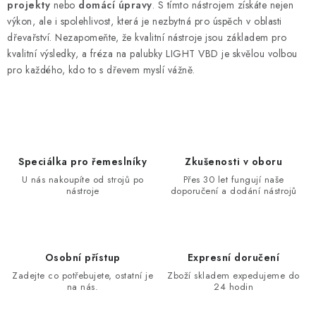
projekty
nebo
domácí úpravy
. S tímto nástrojem získáte nejen
výkon, ale i spolehlivost, která je nezbytná pro úspěch v oblasti
dřevařství. Nezapomeňte, že kvalitní nástroje jsou základem pro
kvalitní výsledky, a fréza na palubky LIGHT VBD je skvělou volbou
pro každého, kdo to s dřevem myslí vážně.
Speciálka pro řemeslníky
Zkušenosti v oboru
U nás nakoupíte od strojů po
Přes 30 let fungují naše
nástroje
doporučení a dodání nástrojů
Osobní přístup
Expresní doručení
Zadejte co potřebujete, ostatní je
Zboží skladem expedujeme do
na nás.
24 hodin