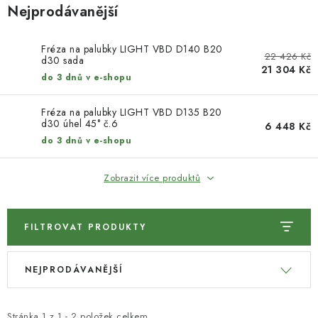
KONTAKTY
Nejprodávanější
DÁRKOVÉ POUKAZY
Fréza na palubky LIGHT VBD D140 B20
22 426 Kč
d30 sada
21 304 Kč
STROJE DO DÍLNY
do 3 dnů v e-shopu
NÁSTROJE PRO STOLAŘE
Fréza na palubky LIGHT VBD D135 B20
d30 úhel 45° č.6
6 448 Kč
do 3 dnů v e-shopu
NÁSTROJE PRO OPRACOVÁNÍ KOVU
Zobrazit více produktů
NÁSTROJE PRO ŘEZÁNÍ DŘEVA
NÁSTROJE PRO FRÉZOVÁNÍ
FILTROVAT PRODUKTY
V
Ř
NÁSTROJE PRO ŘEZÁNÍ KOVU
NEJPRODÁVANĚJŠÍ
ý
a
p
z
POTŘEBUJI DOBRÝ STROJ
Stránka
1
z
1
-
2
položek celkem