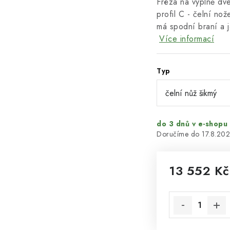
Fréza na výplně dve
profil C - čelní n
má spodní braní a j
Více informací
Typ
do 3 dnů v e-shopu
17.8.20
13 552 K
Měrná cena: