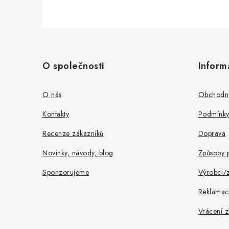
Z
á
O společnosti
Inform
p
a
O nás
Obchodní
t
Kontakty
Podmínky
í
Recenze zákazníků
Doprava
Novinky, návody, blog
Způsoby p
Sponzorujeme
Výrobci/
Reklamac
Vrácení z