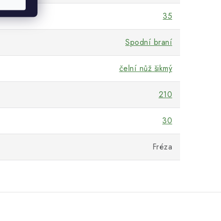
35
Spodní braní
čelní nůž šikmý
210
30
Fréza