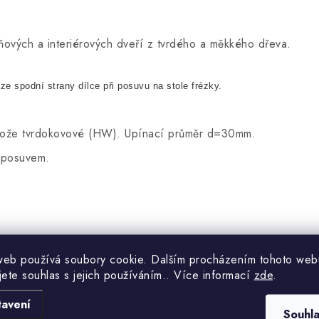
íňových a interiérových dveří z tvrdého a měkkého dřeva.
 ze spodní strany dílce při posuvu na stole frézky.
vé nože tvrdokovové (HW). Upínací průměr d=30mm.
m posuvem.
web používá soubory cookie. Dalším procházením tohoto web
jete souhlas s jejich používáním.. Více informací
zde
.
tavení
Souhl