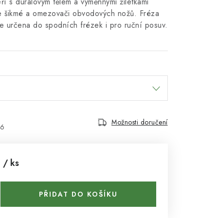
ří s duralovým tělem a výměnnými žiletkami
ože šikmé a omezovači obvodových nožů. Fréza
e určena do spodních frézek i pro ruční posuv.
Možnosti doručení
26
č
/ ks
PŘIDAT DO KOŠÍKU