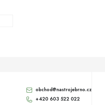
.
obchod
@
nastrojebrno.cz
+420 603 522 022