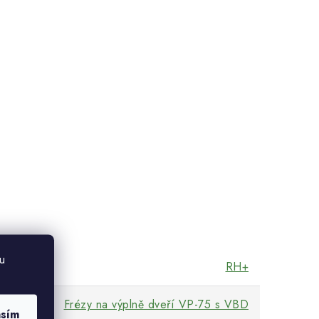
u
RH+
Frézy na výplně dveří VP-75 s VBD
asím