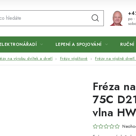
+4
po -
sobo
ELEKTRONÁŘADÍ
LEPENÍ A SPOJOVÁNÍ
RUČNÍ 
rézy na výrobu dvířek a dveří
Frézy výplňové
Frézy na výplně dveří
Fréza na
75C D21
vlna HW
Neoho