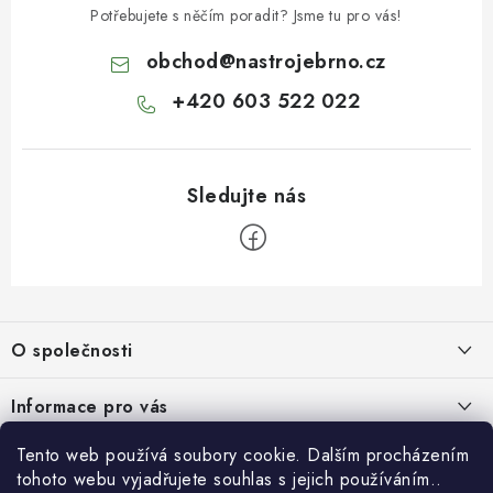
u
Potřebujete s něčím poradit? Jsme tu pro vás!
obchod
@
nastrojebrno.cz
+420 603 522 022
Z
á
O společnosti
p
a
O nás
Informace pro vás
t
Kontakty
í
Obchodní podmínky
Tento web používá soubory cookie. Dalším procházením
Přihlášení
Recenze zákazníků
tohoto webu vyjadřujete souhlas s jejich používáním..
Podmínky ochrany osobních údajů