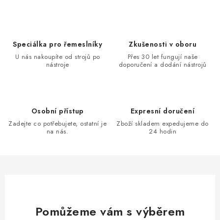
v
l
á
d
Speciálka pro řemeslníky
Zkušenosti v oboru
a
U nás nakoupíte od strojů po
Přes 30 let fungují naše
nástroje
doporučení a dodání nástrojů
c
í
p
r
Osobní přístup
Expresní doručení
v
Zadejte co potřebujete, ostatní je
Zboží skladem expedujeme do
k
na nás.
24 hodin
y
v
ý
p
i
s
Pomůžeme vám s výběrem