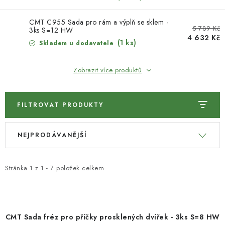
KONTAKTY
CMT C955 Sada pro rám a výplň se sklem -
DÁRKOVÉ POUKAZY
5 789 Kč
3ks S=12 HW
4 632 Kč
(1 ks)
Skladem u dodavatele
STROJE DO DÍLNY
Zobrazit více produktů
NÁSTROJE PRO STOLAŘE
NÁSTROJE PRO OPRACOVÁNÍ KOVU
FILTROVAT PRODUKTY
V
Ř
NÁSTROJE PRO ŘEZÁNÍ DŘEVA
NEJPRODÁVANĚJŠÍ
ý
a
p
z
NÁSTROJE PRO FRÉZOVÁNÍ
i
e
Stránka
1
z
1
-
7
položek celkem
s
n
NÁSTROJE PRO ŘEZÁNÍ KOVU
p
í
r
p
POTŘEBUJI DOBRÝ STROJ
CMT Sada fréz pro příčky prosklených dvířek - 3ks S=8 HW