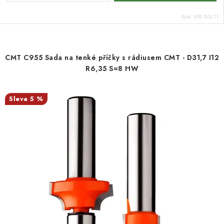
Kód:
955.803.11
CMT C955 Sada na tenké příčky s rádiusem CMT - D31,7 I12
R6,35 S=8 HW
5 %