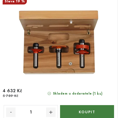
19 %
4 632 Kč
(1 ks)
Skladem u dodavatele
5 789 Kč