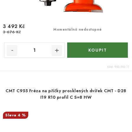
3 492 Kč
Momentálně nedostupné
3 676 Kč
Kód:
955.302.11
CMT C955 Fréza na příčky prosklených dvířek CMT - D28
I19 R10 profil C S=8 HW
4 %