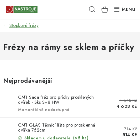
Přejít
Hledat
NÁKUPNÍ
na
obsah
KOŠÍK
Stopkové frézy
NÁSTROJE
AKCE
Frézy na rámy se sklem a příčky
BRUSIVO
ELEKTRONÁŘADÍ
Nejprodávanější
LEPENÍ A SPOJOVÁNÍ
CMT Sada fréz pro příčky prosklených
4 845 Kč
dvířek - 3ks S=8 HW
4 603 Kč
RUČNÍ NÁŘADÍ, PŘÍPRAVKY
Momentálně nedostupné
STROJE
CMT GLAS Těsnící lišta pro prosklenná
714 Kč
dvířka 762cm
514 Kč
(>5 ks)
Skladem u dodavatele