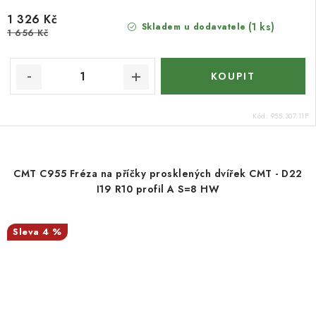
1 326 Kč
(1 ks)
Skladem u dodavatele
1 656 Kč
Kód:
955.307.11F
CMT C955 Fréza na příčky prosklených dvířek CMT - D22
I19 R10 profil A S=8 HW
4 %