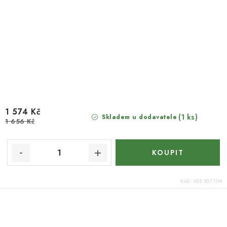
1 574 Kč
(1 ks)
Skladem u dodavatele
1 656 Kč
Kód:
955.307.11M
O