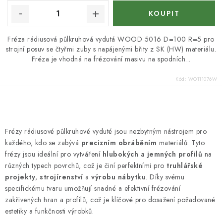
Fréza rádiusová půlkruhová vydutá WOOD 5016 D=100 R=5 pro
strojní posuv se čtyřmi zuby s napájenými břity z SK (HW) materiálu.
Fréza je vhodná na frézování masivu na spodních...
Kód:
WO111076W
O
v
Frézy rádiusové půlkruhové vyduté jsou nezbytným nástrojem pro
l
každého, kdo se zabývá
precizním obráběním
materiálů. Tyto
á
frézy jsou ideální pro vytváření
hlubokých a jemných profilů
na
d
různých typech povrchů, což je činí perfektními pro
truhlářské
projekty
,
strojírenství
a
výrobu nábytku
. Díky svému
a
specifickému tvaru umožňují snadné a efektivní frézování
c
zakřivených hran a profilů, což je klíčové pro dosažení požadované
í
estetiky a funkčnosti výrobků.
p