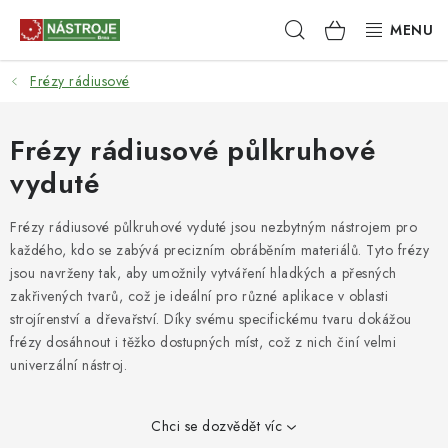
Přejít
Hledat
NÁKUPNÍ
na
obsah
KOŠÍK
Frézy rádiusové
NÁSTROJE
AKCE
Frézy rádiusové půlkruhové
vyduté
BRUSIVO
Frézy rádiusové půlkruhové vyduté jsou nezbytným nástrojem pro
ELEKTRONÁŘADÍ
každého, kdo se zabývá precizním obráběním materiálů. Tyto frézy
jsou navrženy tak, aby umožnily vytváření hladkých a přesných
LEPENÍ A SPOJOVÁNÍ
zakřivených tvarů, což je ideální pro různé aplikace v oblasti
strojírenství a dřevařství. Díky svému specifickému tvaru dokážou
frézy dosáhnout i těžko dostupných míst, což z nich činí velmi
RUČNÍ NÁŘADÍ, PŘÍPRAVKY
univerzální nástroj.
STROJE
Chci se dozvědět víc