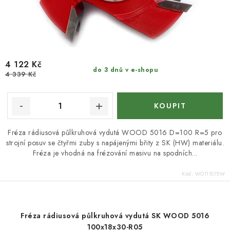
4 122 Kč
do 3 dnů v e-shopu
4 339 Kč
Fréza rádiusová půlkruhová vydutá WOOD 5016 D=100 R=5 pro
strojní posuv se čtyřmi zuby s napájenými břity z SK (HW) materiálu.
Fréza je vhodná na frézování masivu na spodních...
Kód:
WO111075W
Fréza rádiusová půlkruhová vydutá SK WOOD 5016
100x18x30-R05