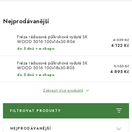
KONTAKTY
DÁRKOVÉ POUKAZY
Nejprodávanější
STROJE DO DÍLNY
Fréza rádiusová půlkruhová vydutá SK
4 339 Kč
WOOD 5016 100x16x30-R04
4 122 Kč
NÁSTROJE PRO STOLAŘE
do 3 dnů v e-shopu
NÁSTROJE PRO OPRACOVÁNÍ KOVU
Fréza rádiusová půlkruhová vydutá SK
5 153 Kč
WOOD 5016 100x18x30-R05
4 895 Kč
do 3 dnů v e-shopu
NÁSTROJE PRO ŘEZÁNÍ DŘEVA
Zobrazit více produktů
NÁSTROJE PRO FRÉZOVÁNÍ
NÁSTROJE PRO ŘEZÁNÍ KOVU
FILTROVAT PRODUKTY
V
Ř
POTŘEBUJI DOBRÝ STROJ
NEJPRODÁVANĚJŠÍ