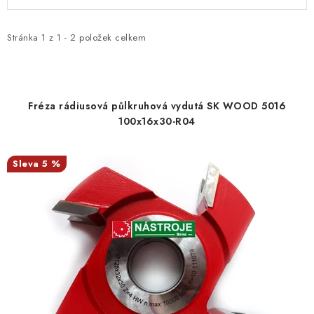
ý
a
KONTAKTY
p
z
i
e
Stránka
1
z
1
-
2
položek celkem
Moje objednávka
s
n
p
í
r
p
Fréza rádiusová půlkruhová vydutá SK WOOD 5016
o
r
100x16x30-R04
d
o
u
d
5 %
k
u
t
k
ů
t
ů