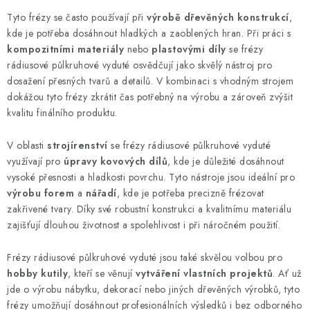
r
Tyto frézy se často používají při
výrobě dřevěných konstrukcí
,
v
kde je potřeba dosáhnout hladkých a zaoblených hran. Při práci s
k
kompozitními materiály
nebo
plastovými díly
se frézy
y
rádiusové půlkruhové vyduté osvědčují jako skvělý nástroj pro
dosažení přesných tvarů a detailů. V kombinaci s vhodným strojem
v
dokážou tyto frézy zkrátit čas potřebný na výrobu a zároveň zvýšit
ý
kvalitu finálního produktu.
p
i
V oblasti
strojírenství
se frézy rádiusové půlkruhové vyduté
s
využívají pro
úpravy kovových dílů
, kde je důležité dosáhnout
u
vysoké přesnosti a hladkosti povrchu. Tyto nástroje jsou ideální pro
výrobu forem
a
nářadí
, kde je potřeba precizně frézovat
zakřivené tvary. Díky své robustní konstrukci a kvalitnímu materiálu
zajišťují dlouhou životnost a spolehlivost i při náročném použití.
Frézy rádiusové půlkruhové vyduté jsou také skvělou volbou pro
hobby kutily
, kteří se věnují
vytváření vlastních projektů
. Ať už
jde o výrobu nábytku, dekorací nebo jiných dřevěných výrobků, tyto
frézy umožňují dosáhnout profesionálních výsledků i bez odborného