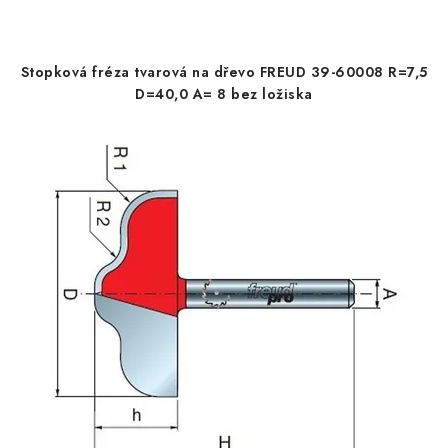
s
n
KONTAKTY
p
í
r
p
Stopková fréza tvarová na dřevo FREUD 39-60008 R=7,5
Moje objednávka
o
r
D=40,0 A= 8 bez ložiska
d
o
u
d
k
u
t
k
ů
t
ů