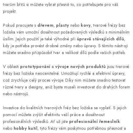
y
tvarům břitů si můžete vybrat přesně to, co potřebujete pro váš
projekt.
v
ý
Pokud pracujete s
dřevem
,
plasty
nebo
kovy
, tvarové frézy bez
p
ložiska vám umožní dosáhnout požadovaných výsledků s minimálním
i
úsilím. Jejich použití je také výhodné při
úpravě stávajících dílů
,
s
kdy je potřeba provést drobné změny nebo úpravy. S těmito nástroji
u
můžete snadno přizpůsobit tvar a velikost dílů podle vašich potřeb.
V oblasti
prototypování
a
vývoje nových produktů
jsou tvarové
frézy bez ložiska neocenitelné. Umožňují rychlé a efektivní úpravy,
což zrychluje celý proces vývoje. Díky nim můžete snadno testovat
různé tvary a designy, aniž byste museli investovat do drahých forem
nebo nástrojů.
Investice do kvalitních tvarových fréz bez ložiska se vyplatí. S jejich
pomocí můžete zvýšit efektivitu vaší práce a dosáhnout
profesionálních výsledků. Ať už jste
profesionální řemeslník
nebo
hobby kutil
, tyto frézy vám poskytnou potřebnou přesnost a