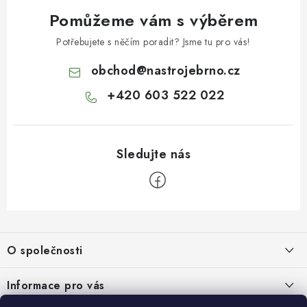
Pomůžeme vám s výběrem
Potřebujete s něčím poradit? Jsme tu pro vás!
obchod
@
nastrojebrno.cz
+420 603 522 022
Z
á
O společnosti
p
a
O nás
Informace pro vás
t
Kontakty