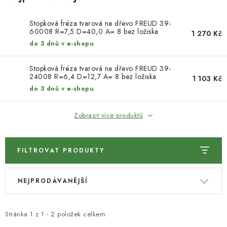
KONTAKTY
Stopková fréza tvarová na dřevo FREUD 39-
DÁRKOVÉ POUKAZY
60008 R=7,5 D=40,0 A= 8 bez ložiska
1 270 Kč
do 3 dnů v e-shopu
STROJE DO DÍLNY
Stopková fréza tvarová na dřevo FREUD 39-
24008 R=6,4 D=12,7 A= 8 bez ložiska
1 103 Kč
NÁSTROJE PRO STOLAŘE
do 3 dnů v e-shopu
NÁSTROJE PRO OPRACOVÁNÍ KOVU
Zobrazit více produktů
NÁSTROJE PRO ŘEZÁNÍ DŘEVA
FILTROVAT PRODUKTY
NÁSTROJE PRO FRÉZOVÁNÍ
V
Ř
NEJPRODÁVANĚJŠÍ
ý
a
NÁSTROJE PRO ŘEZÁNÍ KOVU
p
z
POTŘEBUJI DOBRÝ STROJ
i
e
Stránka
1
z
1
-
2
položek celkem