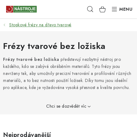
Přejít
Hledat
NÁKUPNÍ
na
obsah
KOŠÍK
Stopkové frézy na dřevo tvarové
NÁSTROJE
AKCE
Frézy tvarové bez ložiska
BRUSIVO
Frézy tvarové bez ložiska
představují nezbytný nástroj pro
každého, kdo se zabývá obráběním materiálů. Tyto frézy jsou
navrženy tak, aby umožnily precizní tvarování a profilování různých
ELEKTRONÁŘADÍ
materiálů, a to bez nutnosti použití ložisek. Díky tomu jsou ideální
pro aplikace, kde je vyžadována vysoká přesnost a kvalita povrchu.
LEPENÍ A SPOJOVÁNÍ
RUČNÍ NÁŘADÍ, PŘÍPRAVKY
Chci se dozvědět víc
STROJE
Nejprodávanější