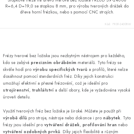
Stopková fréza na dřevo tvarová bez ložiska FREUD 39-24008
R=6,4 D=19,0 se stopkou 8 mm, pro výrobu tvarových drážek do
dřeva horní frézkou, nebo s pomocí CNC strojích.
Kód:
FR39-24008W
O
v
Frézy tvarové bez ložiska jsou nezbytným nástrojem pro každého,
l
kdo se zabývá
precizním obráběním
materiálů. Tyto frézy se
á
skvěle hodí pro
výrobu specifických tvarů
a profilů, které nelze
d
dosáhnout pomocí standardních fréz. Díky jejich konstrukci
umožňují efektivní a přesné frézování, což je ideální pro
a
strojírenství
,
truhlářství
a další obory, kde je vyžadována vysoká
c
úroveň detailu.
í
p
Využití tvarových fréz bez ložiska je široké. Můžete je použít při
r
výrobě dílů
pro stroje, nástroje nebo dokonce i pro
nábytek
. Tyto
v
frézy jsou ideální pro
vytváření drážek
,
profilování hran
nebo
k
vytváření ozdobných prvků
. Díky jejich flexibilitě a různým