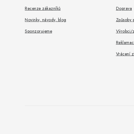
í
Recenze zákazníků
Doprava
Novinky, návody, blog
Způsoby p
Sponzorujeme
Výrobci/
Reklamac
Vrácení z