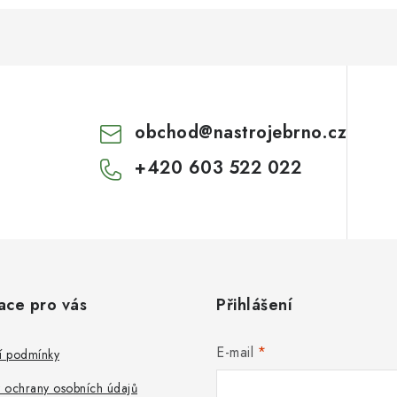
obchod
@
nastrojebrno.cz
+420 603 522 022
ace pro vás
Přihlášení
E-mail
 podmínky
 ochrany osobních údajů