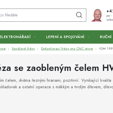
+4
po -
sobo
ELEKTRONÁŘADÍ
LEPENÍ A SPOJOVÁNÍ
RUČNÍ 
roje
Spirálové frézy
Dokončovací frézy pro CNC stroje
IGM 199
réza se zaobleným čelem 
m čelem, dvěma řeznými hranami, pozitivní. Vynikající kvalit
bkladovek a ostatní operace s měkkým a tvrdým dřevem, dřevo