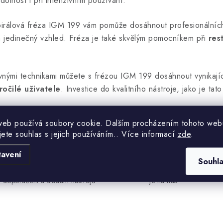
dolnost i při intenzivním používání.
pirálová fréza IGM 199 vám pomůže dosáhnout profesionálních
tům jedinečný vzhled. Fréza je také skvělým pomocníkem při
res
mi technikami můžete s frézou IGM 199 dosáhnout vynikajících 
ročilé uživatele
. Investice do kvalitního nástroje, jako je ta
web používá soubory cookie. Dalším procházením tohoto web
jete souhlas s jejich používáním.. Více informací
zde
.
tavení
Zkušenosti v oboru
Osobní přístup
Souhl
Přes 30 let fungují naše
Zadejte co potřebujete, 
doporučení a dodání nástrojů
je na nás.