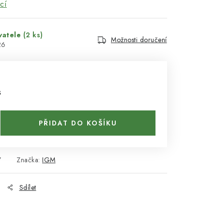
cí
vatele
(2 ks)
Možnosti doručení
26
s
PŘIDAT DO KOŠÍKU
7
Značka:
IGM
Sdílet