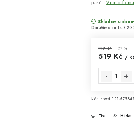
pásů.
Více informa
Skladem u doda
14.8.20
719 Kč
–27 %
519 Kč
/ k
Měrná cena:
Kód zboží:
121-57584
Tisk
Hlídat