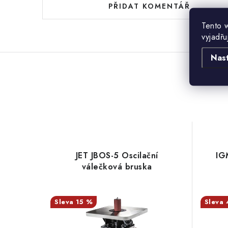
PŘIDAT KOMENTÁŘ
Tento 
vyjadřu
Nas
JET JBOS-5 Oscilační
IG
válečková bruska
15 %