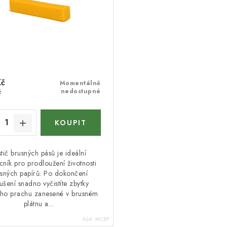
Kč
Momentálně
č
nedostupné
stič brusných pásů je ideální
ník pro prodloužení životnosti
sných papírů. Po dokončení
ušení snadno vyčistíte zbytky
ého prachu zanesené v brusném
plátnu a...
Kód:
MCBP