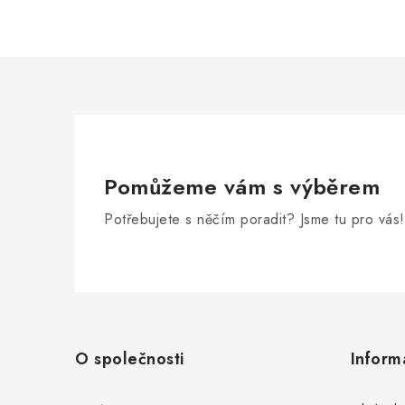
Pomůžeme vám s výběrem
Potřebujete s něčím poradit? Jsme tu pro vás!
Z
á
O společnosti
Inform
p