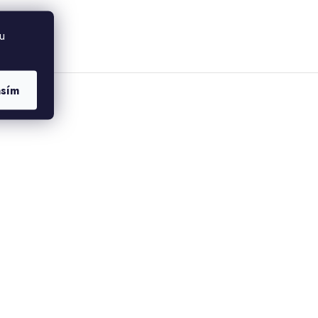
u
asím