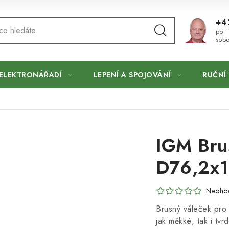
+4
po -
sobo
ELEKTRONÁŘADÍ
LEPENÍ A SPOJOVÁNÍ
RUČNÍ 
IGM Bru
D76,2x1
Neoho
Brusný váleček pro
jak měkké, tak i tv