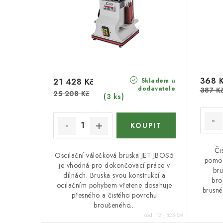
368 
Skladem u
21 428 Kč
dodavatele
387 K
25 208 Kč
(3 ks)
Či
Oscilační válečková bruska JET JBOS5
pomoc
je vhodná pro dokončovací práce v
bru
dílnách. Bruska svou konstrukcí a
bro
ocilačním pohybem vřetene dosahuje
brusn
přesného a čistého povrchu
broušeného...
Kód:
121-JBOS-5M