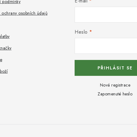
E-mail
 podmínky
 ochrany osobních údajů
Heslo
latby
značky
e
PŘIHLÁSIT SE
boží
Nová registrace
Zapomenuté heslo