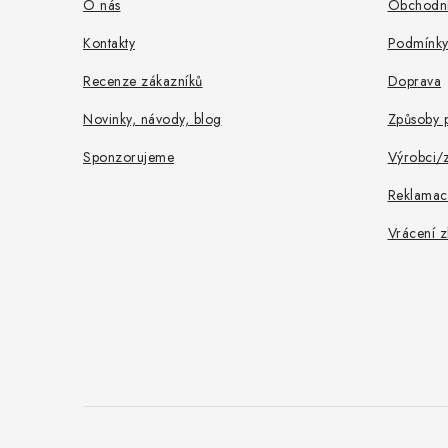
a
O nás
Obchodní
t
Kontakty
Podmínky
í
Recenze zákazníků
Doprava
Novinky, návody, blog
Způsoby p
Sponzorujeme
Výrobci/
Reklamac
Vrácení z