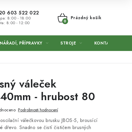
20 603 522 022
Prázdný košík
 pa: 8:00 - 18:00
ta: 8:00 - 12:00
NÁKUPNÍ
KOŠÍK
NÁŘADÍ, PŘÍPRAVKY
STROJE
KONTAKTY
sný váleček
40mm - hrubost 80
dnoceno
Podrobnosti hodnocení
 oscilační válečkovou brusku JBOS-5, brousící
rdé dřevo. Snadno se čistí čističem brusných