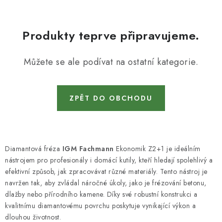
KONTAKTY
DÁRKOVÉ POUKAZY
Produkty teprve připravujeme.
STROJE DO DÍLNY
Můžete se ale podívat na ostatní kategorie.
NÁSTROJE PRO STOLAŘE
ZPĚT DO OBCHODU
NÁSTROJE PRO OPRACOVÁNÍ KOVU
NÁSTROJE PRO ŘEZÁNÍ DŘEVA
Diamantová fréza
IGM Fachmann
Ekonomik Z2+1 je ideálním
NÁSTROJE PRO FRÉZOVÁNÍ
nástrojem pro profesionály i domácí kutily, kteří hledají spolehlivý a
efektivní způsob, jak zpracovávat různé materiály. Tento nástroj je
NÁSTROJE PRO ŘEZÁNÍ KOVU
navržen tak, aby zvládal náročné úkoly, jako je frézování betonu,
dlažby nebo přírodního kamene. Díky své robustní konstrukci a
kvalitnímu diamantovému povrchu poskytuje vynikající výkon a
POTŘEBUJI DOBRÝ STROJ
dlouhou životnost.