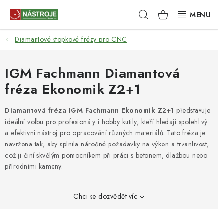
Přejít
Hledat
NÁKUPNÍ
na
obsah
KOŠÍK
Diamantové stopkové frézy pro CNC
NÁSTROJE
AKCE
IGM Fachmann Diamantová
fréza Ekonomik Z2+1
BRUSIVO
Diamantová fréza IGM Fachmann Ekonomik Z2+1
představuje
ELEKTRONÁŘADÍ
ideální volbu pro profesionály i hobby kutily, kteří hledají spolehlivý
a efektivní nástroj pro opracování různých materiálů. Tato fréza je
LEPENÍ A SPOJOVÁNÍ
navržena tak, aby splnila náročné požadavky na výkon a trvanlivost,
což ji činí skvělým pomocníkem při práci s betonem, dlažbou nebo
přírodními kameny.
RUČNÍ NÁŘADÍ, PŘÍPRAVKY
STROJE
Chci se dozvědět víc