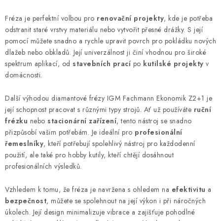
KONTAKTY
Fréza je perfektní volbou pro
renovační projekty
, kde je potřeba
odstranit staré vrstvy materiálu nebo vytvořit přesné drážky. S její
Moje objednávka
pomocí můžete snadno a rychle upravit povrch pro pokládku nových
dlažeb nebo obkladů. Její univerzálnost ji činí vhodnou pro široké
spektrum aplikací, od
stavebních prací
po
kutilské projekty
v
domácnosti.
Další výhodou diamantové frézy IGM Fachmann Ekonomik Z2+1 je
její schopnost pracovat s různými typy strojů. Ať už používáte
ruční
frézku
nebo
stacionární zařízení
, tento nástroj se snadno
přizpůsobí vašim potřebám. Je ideální pro
profesionální
řemeslníky
, kteří potřebují spolehlivý nástroj pro každodenní
použití, ale také pro hobby kutily, kteří chtějí dosáhnout
profesionálních výsledků.
Vzhledem k tomu, že fréza je navržena s ohledem na
efektivitu
a
bezpečnost
, můžete se spolehnout na její výkon i při náročných
úkolech. Její design minimalizuje vibrace a zajišťuje pohodlné