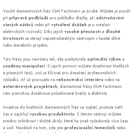
KONTAKTY
Využití diamantových fréz IGM Fachmann je široké. Můžete je použít
při
přípravě podkladů
pro pokládku dlažby, při
odstraňování
Moje objednávka
starých nátěrů
nebo při
vytváření drážek
pro instalaci
elektrických rozvodů. Díky jejich
vysoké přesnosti
a
dlouhé
životnosti
se stávají nepostradatelným nástrojem v každé dílně
nebo stavebním projektu.
Tyto frézy jsou navrženy tak, aby poskytovaly
optimální výkon
a
snadnou manipulaci
. S jejich pomocí můžete dosáhnout hladkých
a přesných řezů, což je klíčové pro dosažení profesionálních
výsledků. Ať už pracujete na
rekonstrukci interiéru
nebo na
exteriérových projektech
, diamantové frézy IGM Fachmann
vám pomohou dosáhnout požadované kvality a efektivity.
Investice do kvalitních diamantových fréz se vyplatí, protože šetří
čas a zajišťují
vysokou produktivitu
. S těmito nástroji můžete
snadno zvládnout i složité úkoly, které by jinak vyžadovaly více času
a úsilí. Nezáleží na tom, zda jste
profesionální řemeslník
nebo