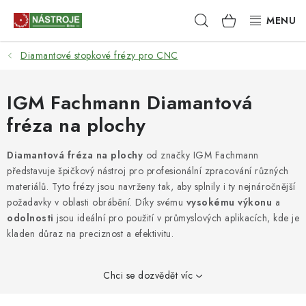
Přejít
Hledat
NÁKUPNÍ
na
obsah
KOŠÍK
Diamantové stopkové frézy pro CNC
NÁSTROJE
AKCE
IGM Fachmann Diamantová
fréza na plochy
BRUSIVO
Diamantová fréza na plochy
od značky IGM Fachmann
ELEKTRONÁŘADÍ
představuje špičkový nástroj pro profesionální zpracování různých
materiálů. Tyto frézy jsou navrženy tak, aby splnily i ty nejnáročnější
LEPENÍ A SPOJOVÁNÍ
požadavky v oblasti obrábění. Díky svému
vysokému výkonu
a
odolnosti
jsou ideální pro použití v průmyslových aplikacích, kde je
kladen důraz na preciznost a efektivitu.
RUČNÍ NÁŘADÍ, PŘÍPRAVKY
STROJE
Chci se dozvědět víc