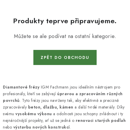
KONTAKTY
DÁRKOVÉ POUKAZY
Produkty teprve připravujeme.
STROJE DO DÍLNY
Můžete se ale podívat na ostatní kategorie.
NÁSTROJE PRO STOLAŘE
ZPĚT DO OBCHODU
NÁSTROJE PRO OPRACOVÁNÍ KOVU
NÁSTROJE PRO ŘEZÁNÍ DŘEVA
Diamantové frézy
IGM Fachmann jsou ideálním nástrojem pro
NÁSTROJE PRO FRÉZOVÁNÍ
profesionály, kteří se zabývají
úpravou a zpracováním různých
povrchů
. Tyto frézy jsou navrženy tak, aby efektivně a precizně
NÁSTROJE PRO ŘEZÁNÍ KOVU
zpracovávaly
beton, dlažbu, kámen
a další tvrdé materiály. Díky
svému
vysokému výkonu
a odolnosti jsou schopny zvládnout i ty
nejnáročnější projekty, ať už se jedná o
renovaci starých podlah
POTŘEBUJI DOBRÝ STROJ
nebo
výstavbu nových konstrukcí
.