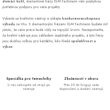
domácí kutil
, diamantové frézy IGM Fachmann vám poskytnou
potřebnou podporu pro vaše projekty.
Vybavte se kvalitními nástroji a získejte
konkurenceschopnou
výhodu
na trhu. S diamantovými frézami IGM Fachmann budete mít
jistotu, že vaše práce bude vždy na nejvyšší úrovni. Nezapomeňte,
že kvalitní nástroje jsou základem úspěšného projektu, a tyto frézy
jsou skvělou volbou pro každého, kdo hledá
spolehlivost a
výkon
.
Speciálka pro řemeslníky
Zkušenosti v oboru
U nás nakoupíte od strojů po
Přes 30 let fungují naše
nástroje
doporučení a dodání nástrojů