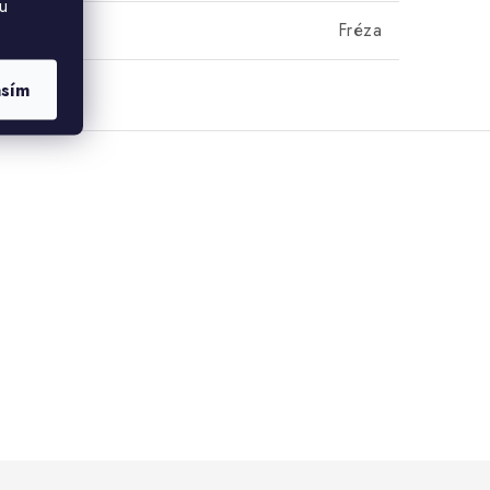
u
Fréza
asím