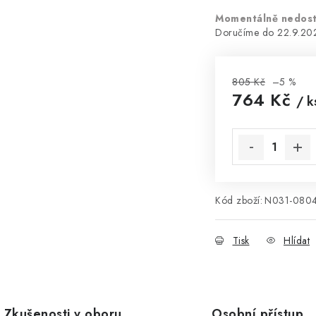
Momentálně nedos
22.9.20
805 Kč
–5 %
764 Kč
/ k
Měrná cena:
Kód zboží:
N031-080
Tisk
Hlídat
Zkušenosti v oboru
Osobní přístup