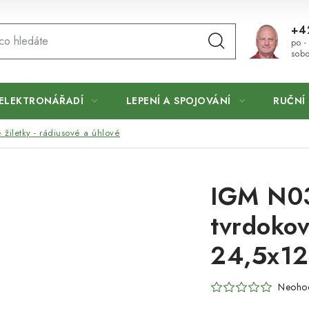
+4
po -
sobo
ELEKTRONÁŘADÍ
LEPENÍ A SPOJOVÁNÍ
RUČNÍ 
žiletky - rádiusové a úhlové
IGM N03
tvrdokov
24,5x12
Neoho