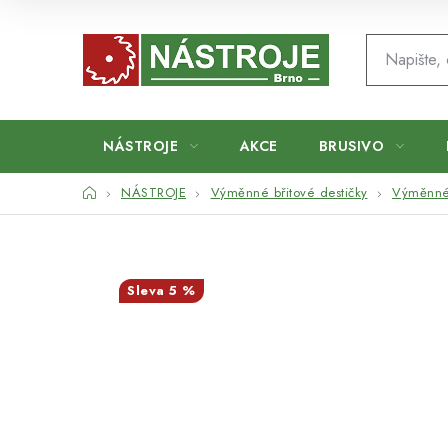
Přejít
na
obsah
NÁSTROJE
AKCE
BRUSIVO
Domů
NÁSTROJE
Výměnné břitové destičky
Výměnné 
5 %