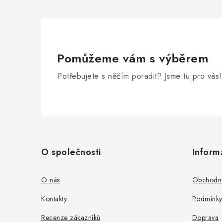
Pomůžeme vám s výběrem
Potřebujete s něčím poradit? Jsme tu pro vás!
Z
á
O společnosti
Inform
p
a
O nás
Obchodní
t
Kontakty
Podmínky
í
Recenze zákazníků
Doprava