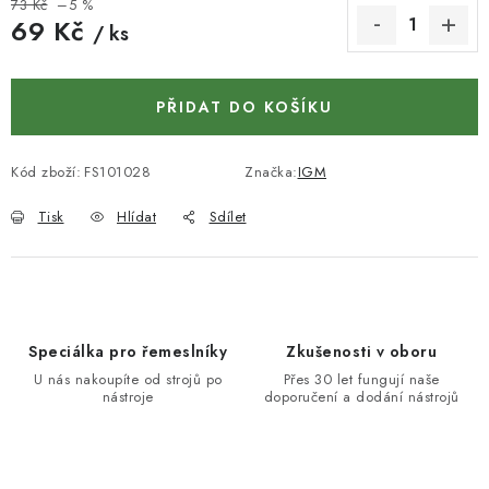
KONTAKTY
73 Kč
–5 %
69 Kč
/ ks
DÁRKOVÉ POUKAZY
Měrná cena:
PŘIDAT DO KOŠÍKU
STROJE DO DÍLNY
NÁSTROJE PRO STOLAŘE
Kód zboží:
FS101028
Značka:
IGM
Tisk
Hlídat
Sdílet
NÁSTROJE PRO OPRACOVÁNÍ KOVU
NÁSTROJE PRO ŘEZÁNÍ DŘEVA
NÁSTROJE PRO FRÉZOVÁNÍ
Speciálka pro řemeslníky
Zkušenosti v oboru
U nás nakoupíte od strojů po
Přes 30 let fungují naše
nástroje
doporučení a dodání nástrojů
NÁSTROJE PRO ŘEZÁNÍ KOVU
POTŘEBUJI DOBRÝ STROJ