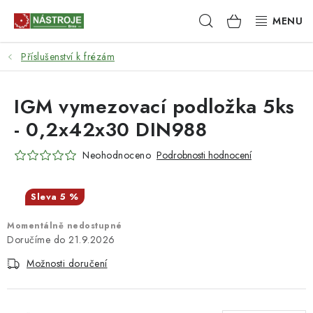
Přejít
Hledat
NÁKUPNÍ
na
obsah
KOŠÍK
Příslušenství k frézám
NÁSTROJE
AKCE
IGM vymezovací podložka 5ks
- 0,2x42x30 DIN988
BRUSIVO
Neohodnoceno
Podrobnosti hodnocení
ELEKTRONÁŘADÍ
5 %
LEPENÍ A SPOJOVÁNÍ
Momentálně nedostupné
21.9.2026
RUČNÍ NÁŘADÍ, PŘÍPRAVKY
Možnosti doručení
STROJE