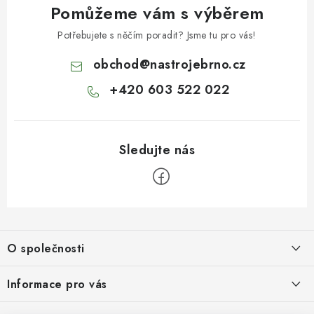
Pomůžeme vám s výběrem
Potřebujete s něčím poradit? Jsme tu pro vás!
obchod
@
nastrojebrno.cz
+420 603 522 022
Z
á
O společnosti
p
a
O nás
Informace pro vás
t
Kontakty
Obchodní podmínky