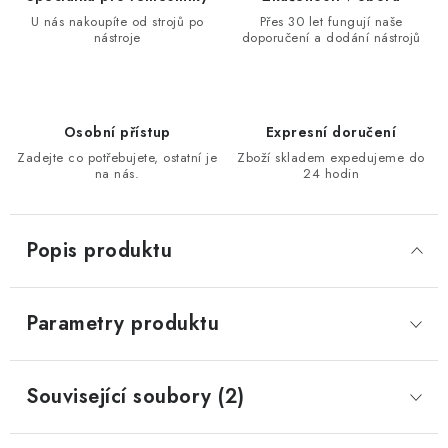
KONTAKTY
U nás nakoupíte od strojů po
Přes 30 let fungují naše
nástroje
doporučení a dodání nástrojů
Moje objednávka
Osobní přístup
Expresní doručení
Zadejte co potřebujete, ostatní je
Zboží skladem expedujeme do
na nás.
24 hodin
Popis produktu
Parametry produktu
Související soubory (2)