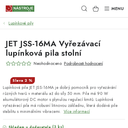
Přejít
Hledat
NÁKUPNÍ
na
obsah
KOŠÍK
Lupínkové pily
NÁSTROJE
AKCE
JET JSS-16MA Vyřezávací
lupínková pila stolní
BRUSIVO
Neohodnoceno
Podrobnosti hodnocení
ELEKTRONÁŘADÍ
2 %
LEPENÍ A SPOJOVÁNÍ
Lupínková pila JET JSS-16MA je dobrý pomocník pro vyřezávání
různých tvarů v materiálu až do síly 50 mm. Pila má 90 W
RUČNÍ NÁŘADÍ, PŘÍPRAVKY
akumulátorový DC motor s plynulou regulací kmitů. Lupínková
vyřezávací pila má robusní litinovou základnu, která dodává pile
stabilitu s minimálními vibracemi.
Více informací
STROJE
(3 ks)
Skladem u dodavatele