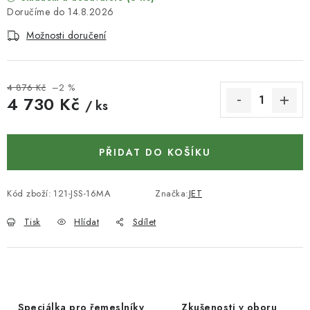
KONTAKTY
14.8.2026
Možnosti doručení
DÁRKOVÉ POUKAZY
STROJE DO DÍLNY
4 876 Kč
–2 %
4 730 Kč
/ ks
NÁSTROJE PRO STOLAŘE
Měrná cena:
NÁSTROJE PRO OPRACOVÁNÍ KOVU
PŘIDAT DO KOŠÍKU
NÁSTROJE PRO ŘEZÁNÍ DŘEVA
Kód zboží:
121-JSS-16MA
Značka:
JET
NÁSTROJE PRO FRÉZOVÁNÍ
Tisk
Hlídat
Sdílet
NÁSTROJE PRO ŘEZÁNÍ KOVU
POTŘEBUJI DOBRÝ STROJ
Speciálka pro řemeslníky
Zkušenosti v oboru