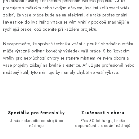
přizpůsobit nástroj konkrétním potřebám vašeho projektu. Ať už
pracujete s měkkým nebo tvrdým dřevem, kvalitní kolíkovací vrták
zajistí, že vaše práce bude nejen efektivní, ale také profesionální.
Investice
do kvalitního vrtáku se vám vrátí v podobě snadnější a
rychlejší práce, což oceníte při každém projektu.
Nezapomeňte, že správná technika vrtání a použití vhodného vrtáku
může výrazně ovlivnit konečný výsledek vaší práce. S kolíkovacími
vrtáky pro neprůchozí otvory se stanete mistrem ve svém oboru a
vaše projekty získají na kvalitě a estetice. Ať už jste profesionál nebo
nadšený kutil, tyto nástroje by neměly chybět ve vaší výbavě.
Speciálka pro řemeslníky
Zkušenosti v oboru
U nás nakoupíte od strojů po
Přes 30 let fungují naše
nástroje
doporučení a dodání nástrojů