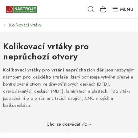
Přejít
Hledat
NÁKUPNÍ
na
obsah
KOŠÍK
Kolíkovací vrtáky
NÁSTROJE
AKCE
Kolíkovací vrtáky pro
neprůchozí otvory
BRUSIVO
Kolíkovací vrtáky pro vrtání neprůchozích děr
jsou nezbytným
ELEKTRONÁŘADÍ
nástrojem
pro každého stolaře
, který potřebuje vytvářet přesné a
kontrolované otvory ve dřevotřískových deskách (DTD),
LEPENÍ A SPOJOVÁNÍ
dřevovláknitých deskách (MDT), laminátech a plastech. Tyto vrtáky
jsou ideální pro práci na vrtacích strojích, CNC strojích a
kolíkovačkách.
RUČNÍ NÁŘADÍ, PŘÍPRAVKY
STROJE
Chci se dozvědět víc