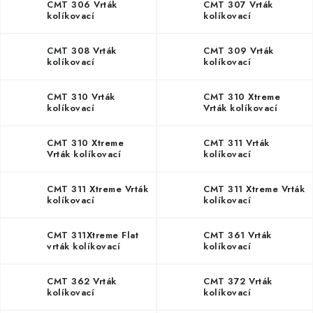
KONTAKTY
CMT 306 Vrták
CMT 307 Vrták
kolíkovací
kolíkovací
neprůchozí S8 L55,5
neprůchozí S8 L67
DÁRKOVÉ POUKAZY
HW
HW
CMT 308 Vrták
CMT 309 Vrták
kolíkovací
kolíkovací
STROJE DO DÍLNY
neprůchozí S10 L57,5
neprůchozí S10 L70
HW
HW
CMT 310 Vrták
CMT 310 Xtreme
kolíkovací
Vrták kolíkovací
NÁSTROJE PRO STOLAŘE
neprůchozí S10 L57,5
neprůchozí S10 HWM
HW
CMT 310 Xtreme
CMT 311 Vrták
NÁSTROJE PRO OPRACOVÁNÍ KOVU
Vrták kolíkovací
kolíkovací
neprůchozí S10 HW
neprůchozí S10 L70
HW
NÁSTROJE PRO ŘEZÁNÍ DŘEVA
CMT 311 Xtreme Vrták
CMT 311 Xtreme Vrták
kolíkovací
kolíkovací
neprůchozí S10 HW
neprůchozí S10 HWM
NÁSTROJE PRO FRÉZOVÁNÍ
CMT 311Xtreme Flat
CMT 361 Vrták
vrták kolíkovací
kolíkovací
NÁSTROJE PRO ŘEZÁNÍ KOVU
neprůchozí S10
neprůchozí S10 HW
CMT 362 Vrták
CMT 372 Vrták
POTŘEBUJI DOBRÝ STROJ
kolíkovací
kolíkovací
neprůchozí S10 HW
neprůchozí S10 L105