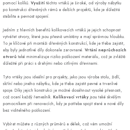
pomocí kolíků.
Využití
těchto vrtáků je široké, od výroby nábytku
po konstrukci dřevěných rámů a dalších projektů, kde je důležitá
stabilita a pevnost spojení.
Jedním z hlavních benefitů kolíkovacích vrtáků je jejich schopnost
vytvářet otvory, které jsou přesně umístěny a mají správnou hloubku.
To je klíčové při montáži dřevěných konstrukcí, kde je třeba zajistit,
aby byly jednotlivé díly dokonale zarovnané.
Vrtání neprůchozích
otvorů
také minimalizuje riziko poškození materiálu, což je zvláště
důležité při práci s drahými nebo citlivými dřevinami.
Tyto vrtáky jsou ideální pro projekty, jako jsou výroba stolu, židlí,
skříní nebo jiného nábytku, kde je třeba zajistit pevné a trvanlivé
spoje. Díky jejich konstrukci je možné dosáhnout vysoké přesnosti,
což ocení každý řemeslník.
Kolíkovací vrtáky
jsou také skvělým
pomocníkem při renovacích, kdy je potřeba spojit staré a nové díly
bez viditelného poškození.
Vybírat můžete z různých průměrů a délek, což vám umožní