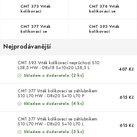
HW
KONTAKTY
CMT 373 Vrták
CMT 376 Vrták
kolíkovací
kolíkovací se
neprůchozí S10 L85
záhlubníkem S10 HW
HW
Moje objednávka
CMT 377 Vrták
CMT 393 Vrták
kolíkovací se
kolíkovací
záhlubníkem S10 L70
neprůchozí S10 L38,5
HW
HW
Nejprodávanější
CMT 393 Vrták kolíkovací neprůchozí S10
L38,5 HW - D8x18 S=10x20 L38,5 L
407 Kč
(2 ks)
Skladem u dodavatele
CMT 377 Vrták kolíkovací se záhlubníkem
S10 L70 HW - D8x20 S=10 L70 P
615 Kč
(4 ks)
Skladem u dodavatele
CMT 377 Vrták kolíkovací se záhlubníkem
S10 L70 HW - D8x20 S=10 L70 L
615 Kč
(3 ks)
Skladem u dodavatele