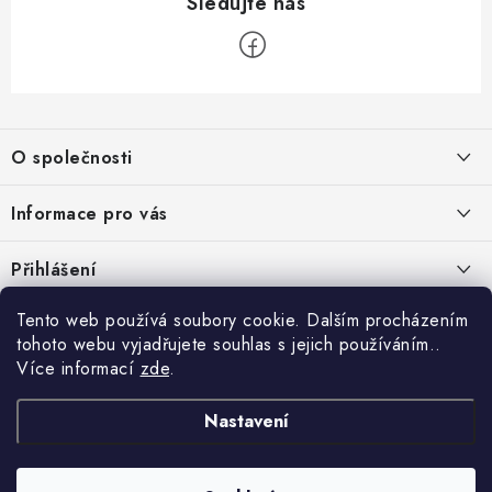
Z
á
O společnosti
p
a
O nás
Informace pro vás
t
Kontakty
í
Obchodní podmínky
Přihlášení
Recenze zákazníků
Podmínky ochrany osobních údajů
E-mail
Tento web používá soubory cookie. Dalším procházením
Přijímáme online platby
Novinky, návody, blog
Doprava
tohoto webu vyjadřujete souhlas s jejich používáním..
Sponzorujeme
Více informací
zde
.
Způsoby platby
Copyright 2026
www.nastrojebrno.cz
. Všechna práva vyhrazena.
Heslo
Vytvořil Shoptet
Nastavení
Výrobci/značky
Nastavil tým EshopyUmíme.cz
Reklamace