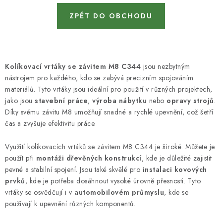
KONTAKTY
ZPĚT DO OBCHODU
DÁRKOVÉ POUKAZY
STROJE DO DÍLNY
Kolíkovací vrtáky se závitem M8 C344
jsou nezbytným
nástrojem pro každého, kdo se zabývá precizním spojováním
NÁSTROJE PRO STOLAŘE
materiálů. Tyto vrtáky jsou ideální pro použití v různých projektech,
jako jsou
stavební práce
,
výroba nábytku
nebo
opravy strojů
.
NÁSTROJE PRO OPRACOVÁNÍ KOVU
Díky svému závitu M8 umožňují snadné a rychlé upevnění, což šetří
čas a zvyšuje efektivitu práce.
NÁSTROJE PRO ŘEZÁNÍ DŘEVA
Využití kolíkovacích vrtáků se závitem M8 C344 je široké. Můžete je
NÁSTROJE PRO FRÉZOVÁNÍ
použít při
montáži dřevěných konstrukcí
, kde je důležité zajistit
pevné a stabilní spojení. Jsou také skvělé pro
instalaci kovových
prvků
NÁSTROJE PRO ŘEZÁNÍ KOVU
, kde je potřeba dosáhnout vysoké úrovně přesnosti. Tyto
vrtáky se osvědčují i v
automobilovém průmyslu
, kde se
používají k upevnění různých komponentů.
POTŘEBUJI DOBRÝ STROJ