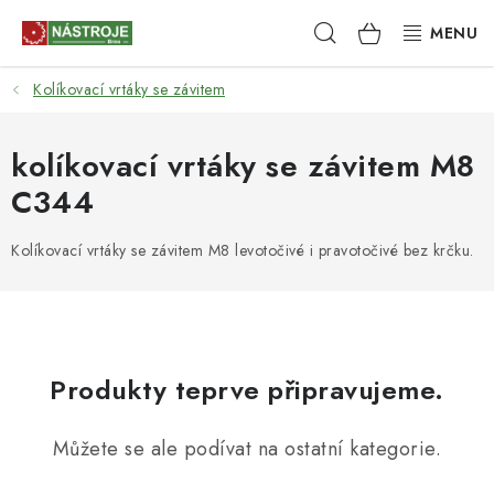
Přejít
Hledat
NÁKUPNÍ
na
obsah
KOŠÍK
Kolíkovací vrtáky se závitem
NÁSTROJE
AKCE
kolíkovací vrtáky se závitem M8
C344
BRUSIVO
Kolíkovací vrtáky se závitem M8 levotočivé i pravotočivé bez krčku.
ELEKTRONÁŘADÍ
LEPENÍ A SPOJOVÁNÍ
RUČNÍ NÁŘADÍ, PŘÍPRAVKY
Produkty teprve připravujeme.
STROJE
Můžete se ale podívat na ostatní kategorie.