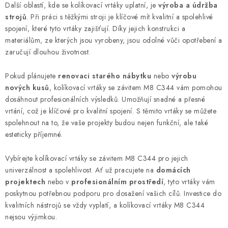
Další oblastí, kde se kolíkovací vrtáky uplatní, je
výroba a údržba
KONTAKTY
strojů
. Při práci s těžkými stroji je klíčové mít kvalitní a spolehlivé
spojení, které tyto vrtáky zajišťují. Díky jejich konstrukci a
Moje objednávka
materiálům, ze kterých jsou vyrobeny, jsou odolné vůči opotřebení a
zaručují dlouhou životnost.
Pokud plánujete
renovaci starého nábytku
nebo
výrobu
nových kusů
, kolíkovací vrtáky se závitem M8 C344 vám pomohou
dosáhnout profesionálních výsledků. Umožňují snadné a přesné
vrtání, což je klíčové pro kvalitní spojení. S těmito vrtáky se můžete
spolehnout na to, že vaše projekty budou nejen funkční, ale také
esteticky příjemné.
Vybírejte kolíkovací vrtáky se závitem M8 C344 pro jejich
univerzálnost a spolehlivost. Ať už pracujete na
domácích
projektech
nebo v
profesionálním prostředí
, tyto vrtáky vám
poskytnou potřebnou podporu pro dosažení vašich cílů. Investice do
kvalitních nástrojů se vždy vyplatí, a kolíkovací vrtáky M8 C344
nejsou výjimkou.