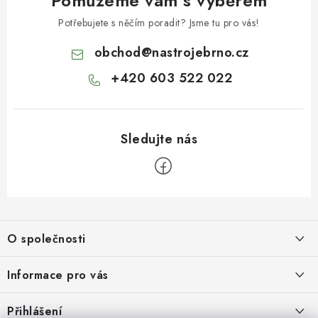
Pomůžeme vám s výběrem
Potřebujete s něčím poradit? Jsme tu pro vás!
obchod
@
nastrojebrno.cz
+420 603 522 022
Z
á
O společnosti
p
a
O nás
Informace pro vás
t
Kontakty
í
Obchodní podmínky
Přihlášení