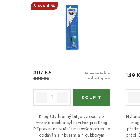
4 %
307 Kč
Momentálně
149 
323 Kč
nedostupné
Kreg Čtyřhranný bit je vyrobený z
Nylono
tvrzené oceli a byl navržen pro Kreg
magn
Přípravek na vrtání terasových prken. Je
předmě
dodáván s inbusem a hloubkovým
práci.