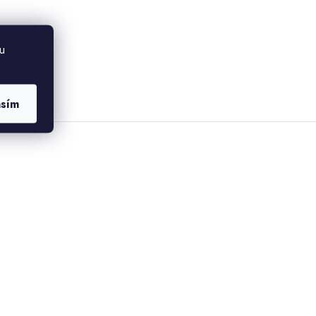
u
asím