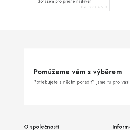
dorazem pro přesné nastavení...
Kód:
DECKDRIVER
Pomůžeme vám s výběrem
Potřebujete s něčím poradit? Jsme tu pro vás!
Z
á
O společnosti
Inform