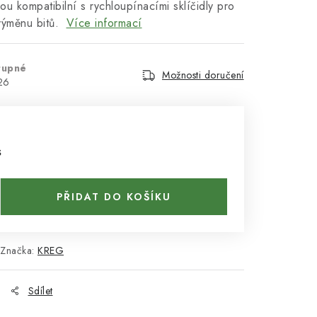
ou kompatibilní s rychloupínacími sklíčidly pro
výměnu bitů.
Více informací
tupné
Možnosti doručení
26
s
PŘIDAT DO KOŠÍKU
Značka:
KREG
Sdílet