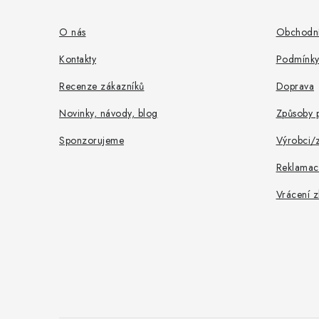
p
a
O nás
Obchodní
t
Kontakty
Podmínky
í
Recenze zákazníků
Doprava
Novinky, návody, blog
Způsoby p
Sponzorujeme
Výrobci/
Reklamac
Vrácení z