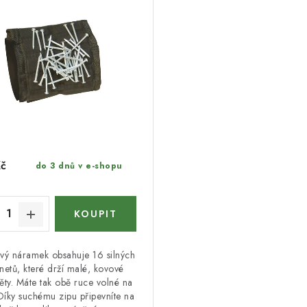
Kč
do 3 dnů v e-shopu
vý náramek obsahuje 16 silných
etů, které drží malé, kovové
ty. Máte tak obě ruce volné na
 Díky suchému zipu připevníte na