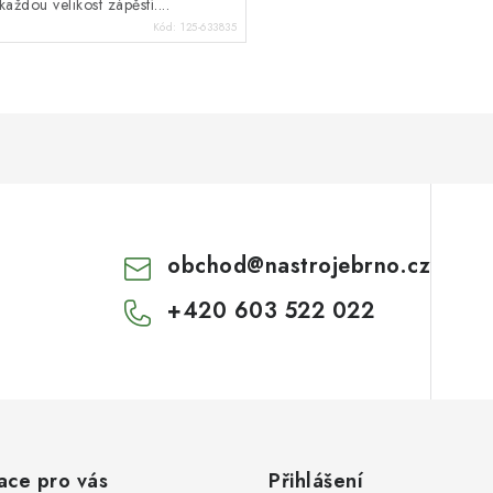
každou velikost zápěstí....
Kód:
125-633835
obchod
@
nastrojebrno.cz
+420 603 522 022
ace pro vás
Přihlášení