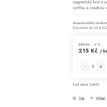
magnetický hrot a js
rychlou a snadnou 
Momentálně nedos
22.9.20
226 Kč
–4 %
215 Kč
/ k
Měrná cena:
Kód zboží:
D6HD
Tisk
Hlídat