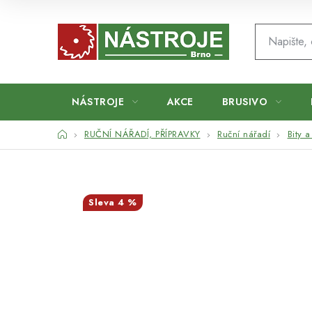
Přejít
na
obsah
NÁSTROJE
AKCE
BRUSIVO
Domů
RUČNÍ NÁŘADÍ, PŘÍPRAVKY
Ruční nářadí
Bity 
4 %