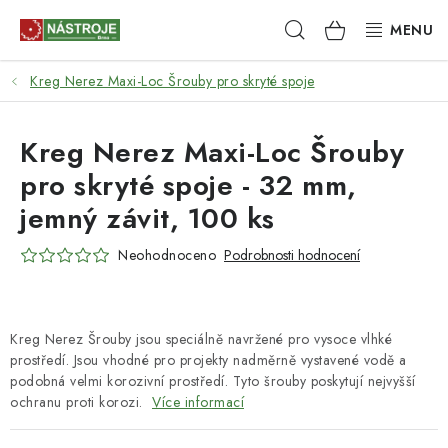
Přejít
Hledat
NÁKUPNÍ
na
obsah
KOŠÍK
Kreg Nerez Maxi-Loc Šrouby pro skryté spoje
NÁSTROJE
AKCE
Kreg Nerez Maxi-Loc Šrouby
pro skryté spoje - 32 mm,
BRUSIVO
jemný závit, 100 ks
ELEKTRONÁŘADÍ
Neohodnoceno
Podrobnosti hodnocení
LEPENÍ A SPOJOVÁNÍ
Kreg Nerez Šrouby jsou speciálně navržené pro vysoce vlhké
RUČNÍ NÁŘADÍ, PŘÍPRAVKY
prostředí. Jsou vhodné pro projekty nadměrně vystavené vodě a
podobná velmi korozivní prostředí. Tyto šrouby poskytují nejvyšší
STROJE
ochranu proti korozi.
Více informací