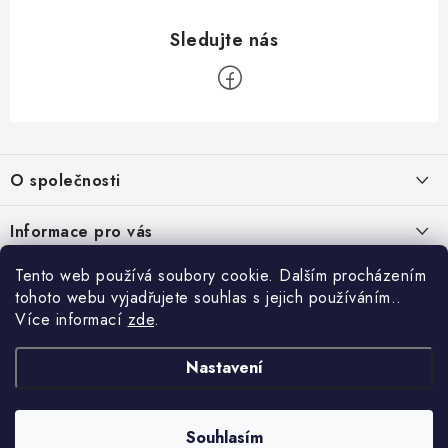
Z
á
O společnosti
p
a
O nás
Informace pro vás
t
Kontakty
í
Obchodní podmínky
Tento web používá soubory cookie. Dalším procházením
Přihlášení
Recenze zákazníků
tohoto webu vyjadřujete souhlas s jejich používáním..
Podmínky ochrany osobních údajů
E-mail
Více informací
zde
.
Přijímáme online platby
Novinky, návody, blog
Doprava
Nastavení
Sponzorujeme
Způsoby platby
Copyright 2026
www.nastrojebrno.cz
. Všechna práva vyhrazena.
Heslo
Vytvořil Shoptet
Výrobci/značky
Souhlasím
Nastavil tým EshopyUmíme.cz