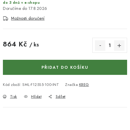
KONTAKTY
do 3 dnů v e-shopu
17.8.2026
DÁRKOVÉ POUKAZY
Možnosti doručení
STROJE DO DÍLNY
864 Kč
/ ks
NÁSTROJE PRO STOLAŘE
Měrná cena:
NÁSTROJE PRO OPRACOVÁNÍ KOVU
PŘIDAT DO KOŠÍKU
NÁSTROJE PRO ŘEZÁNÍ DŘEVA
Kód zboží:
SML-F125S5-100-INT
Značka:
KREG
NÁSTROJE PRO FRÉZOVÁNÍ
Tisk
Hlídat
Sdílet
NÁSTROJE PRO ŘEZÁNÍ KOVU
POTŘEBUJI DOBRÝ STROJ