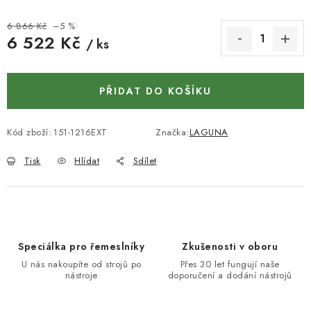
KONTAKTY
6 866 Kč
–5 %
DÁRKOVÉ POUKAZY
6 522 Kč
/ ks
Měrná cena:
STROJE DO DÍLNY
PŘIDAT DO KOŠÍKU
NÁSTROJE PRO STOLAŘE
Kód zboží:
151-1216EXT
Značka:
LAGUNA
NÁSTROJE PRO OPRACOVÁNÍ KOVU
Tisk
Hlídat
Sdílet
NÁSTROJE PRO ŘEZÁNÍ DŘEVA
NÁSTROJE PRO FRÉZOVÁNÍ
Speciálka pro řemeslníky
Zkušenosti v oboru
NÁSTROJE PRO ŘEZÁNÍ KOVU
U nás nakoupíte od strojů po
Přes 30 let fungují naše
nástroje
doporučení a dodání nástrojů
POTŘEBUJI DOBRÝ STROJ