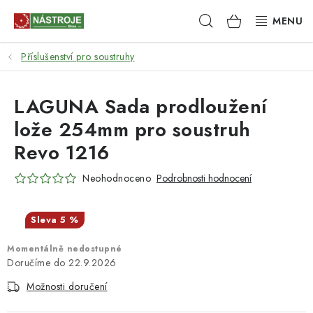
Přejít
Hledat
NÁKUPNÍ
na
obsah
KOŠÍK
Příslušenství pro soustruhy
NÁSTROJE
AKCE
LAGUNA Sada prodloužení
lože 254mm pro soustruh
BRUSIVO
Revo 1216
ELEKTRONÁŘADÍ
Neohodnoceno
Podrobnosti hodnocení
LEPENÍ A SPOJOVÁNÍ
5 %
RUČNÍ NÁŘADÍ, PŘÍPRAVKY
Momentálně nedostupné
22.9.2026
STROJE
Možnosti doručení