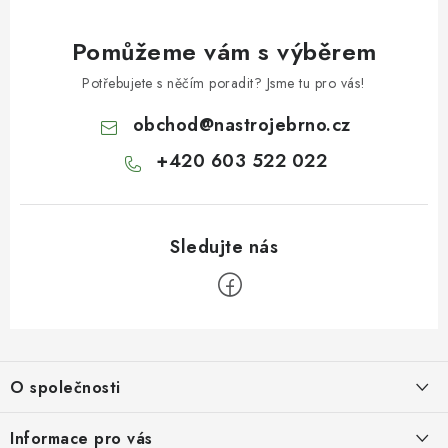
Pomůžeme vám s výběrem
Potřebujete s něčím poradit? Jsme tu pro vás!
obchod
@
nastrojebrno.cz
+420 603 522 022
Z
á
O společnosti
p
a
O nás
Informace pro vás