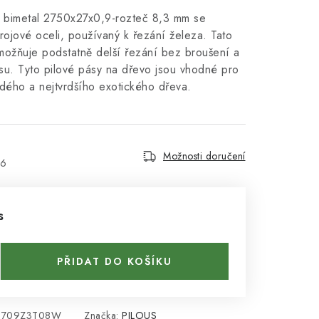
o bimetal 2750x27x0,9-rozteč 8,3 mm se
rojové oceli, používaný k řezání železa. Tato
možňuje podstatně delší řezání bez broušení a
su. Tyto pilové pásy na dřevo jsou vhodné pro
dého a nejtvrdšího exotického dřeva.
Možnosti doručení
26
s
PŘIDAT DO KOŠÍKU
2709Z3T08W
Značka:
PILOUS