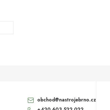
.
obchod
@
nastrojebrno.cz
+420 603 522 022