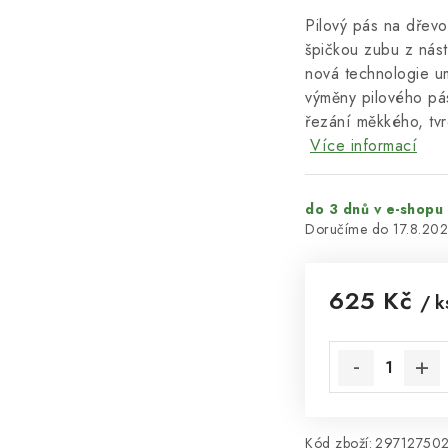
Pilový pás na dřev
špičkou zubu z nást
nová technologie u
výměny pilového pá
řezání měkkého, tvr
Více informací
do 3 dnů v e-shopu
17.8.20
625 Kč
/ k
Měrná cena:
Kód zboží:
29712750