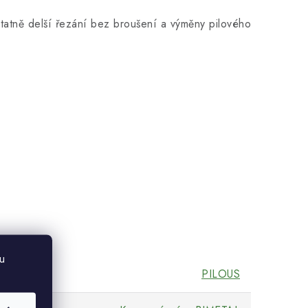
tatně delší řezání bez broušení a výměny pilového
u
PILOUS