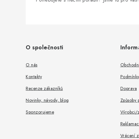
Z
á
O společnosti
Inform
p
a
O nás
Obchodní
t
Kontakty
Podmínky
í
Recenze zákazníků
Doprava
Novinky, návody, blog
Způsoby p
Sponzorujeme
Výrobci/
Reklamac
Vrácení z