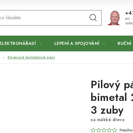
+4
po -
sobo
ELEKTRONÁŘADÍ
LEPENÍ A SPOJOVÁNÍ
RUČNÍ 
y
Kmenové bimetalové pásy
Pilový 
bimetal
3 zuby
na měkké dřevo
Neoho