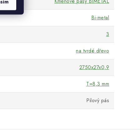
Kmenové pásy BIMETAL
asím
Bi-metal
3
na tvrdé dřevo
2750x27x0,9
T=8,3 mm
Pilový pás