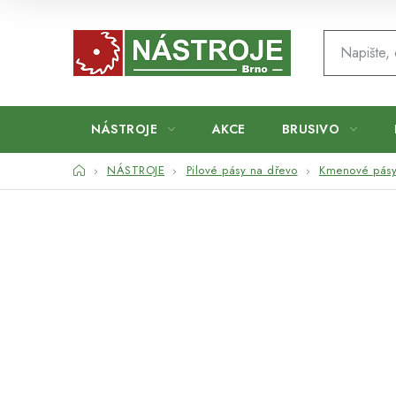
Přejít
na
obsah
NÁSTROJE
AKCE
BRUSIVO
Domů
NÁSTROJE
Pilové pásy na dřevo
Kmenové pás