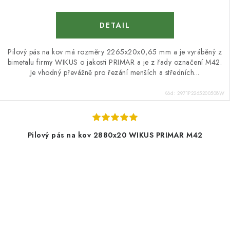
Pilový pás na kov má rozměry 2265x20x0,65 mm a je vyráběný z
bimetalu firmy WIKUS o jakosti PRIMAR a je z řady označení M42.
Je vhodný převážně pro řezání menších a středních...
Kód:
2971P2265200508W
Pilový pás na kov 2880x20 WIKUS PRIMAR M42