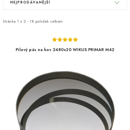
NEJPRODÁVANĚJŠÍ
ý
a
KONTAKTY
p
z
i
e
Stránka
1
z
2
-
18
položek celkem
Moje objednávka
s
n
p
í
r
p
Pilový pás na kov 2480x20 WIKUS PRIMAR M42
o
r
d
o
u
d
k
u
t
k
ů
t
ů