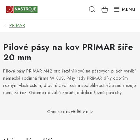
Přejít
Hledat
NÁKUPNÍ
na
obsah
KOŠÍK
PRIMAR
NÁSTROJE
AKCE
Pilové pásy na kov PRIMAR šíře
20 mm
BRUSIVO
Pilové pásy PRIMAR M42 pro řezání kovů na pásových pilách vyrábí
ELEKTRONÁŘADÍ
německá rodinná firma WIKUS. Pásy řady PRIMAR díky dobrým
řezným vlastnostem, dlouhé životnosti a spolehlivosti výrazně snižuje
LEPENÍ A SPOJOVÁNÍ
cenu za řez. Geometrie zubů zaručuje dobré řezné povrchy.
RUČNÍ NÁŘADÍ, PŘÍPRAVKY
Chci se dozvědět víc
STROJE