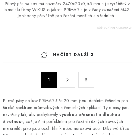
Pilový pás na kov má rozměry 2470x20x0,65 mm a je vyráběný z
bimetalu firmy WIKUS o jakosti PRIMAR a je z řady označení M42.
Je vhodný převážně pro řezání menších a středních...
Kód:
2971P2470200508W
O
NAČÍST DALŠÍ 3
v
l
á
S
d
1
2
t
a
r
c
á
Pilové pásy na kov PRIMAR šíře 20 mm jsou ideálním řešením pro
n
í
široké spektrum průmyslových a řemeslných aplikací. Tyto pásy jsou
k
p
navrženy tak, aby poskytovaly
vysokou přesnost
a
dlouhou
o
r
životnost
, což je činí perfektními pro řezání různých kovových
v
v
materiálů, jako jsou ocel, hliník nebo nerezová ocel. Díky své šířce
á