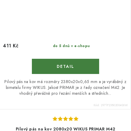
411 Kč
do 5 dnů v e-shopu
Pilový pás na kov má rozměry 2380x20x0,65 mm a je vyráběný z
bimetalu firmy WIKUS. Jakost PRIMAR je z řady označení M42. Je
vhodný převážně pro řezání menších a středních...
Kód:
2971P2380200406W
Pilový pás na kov 2080x20 WIKUS PRIMAR M42