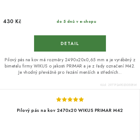
430 Kč
do 5 dnů v e-shopu
Pilový pás na kov má rozměry 2490x20x0,65 mm a je vyráběný z
bimetalu firmy WIKUS o jakosti PRIMAR a je z řady označení M42.
Je vhodný převážně pro řezání menších a středních...
Kód:
2971P2490200508W
Pilový pás na kov 2470x20 WIKUS PRIMAR M42