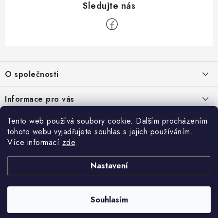
Z
á
O společnosti
p
a
O nás
Informace pro vás
t
Kontakty
í
Obchodní podmínky
Tento web používá soubory cookie. Dalším procházením
Přihlášení
Recenze zákazníků
tohoto webu vyjadřujete souhlas s jejich používáním..
Podmínky ochrany osobních údajů
E-mail
Více informací
zde
.
Přijímáme online platby
Novinky, návody, blog
Doprava
Nastavení
Sponzorujeme
Způsoby platby
Copyright 2026
www.nastrojebrno.cz
. Všechna práva vyhrazena.
Heslo
Vytvořil Shoptet
Výrobci/značky
Souhlasím
Nastavil tým EshopyUmíme.cz
Reklamace