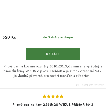
520 Kč
do 5 dnů v e-shopu
Pilový pás na kov má rozměry 3010x20x0,65 mm a je vyráběný z
bimetalu firmy WIKUS o jakosti PRIMAR a je z řady označení M42.
Je vhodný převážně pro řezání menších a středních...
Kód:
2971P3010200508W
Pilový pás na kov 2265x20 WIKUS PRIMAR M42