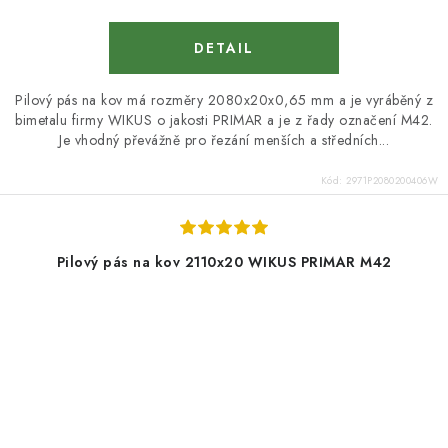
Pilový pás na kov má rozměry 2080x20x0,65 mm a je vyráběný z
bimetalu firmy WIKUS o jakosti PRIMAR a je z řady označení M42.
Je vhodný převážně pro řezání menších a středních...
Kód:
2971P2080200406W
Pilový pás na kov 2110x20 WIKUS PRIMAR M42