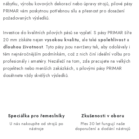
nábytku, výrobu kovových dekorací nebo úpravy strojů, pilové pásy
PRIMAR vám poskytnou potřebnou sílu a přesnost pro dosažení
požadovaných výsledků.
Investice do kvalitních pilových pásů se vyplatí. S pásy PRIMAR šíře
20 mm získáte nejen
vysokou kvalitu
, ale také
spolehlivost
a
dlouhou životnost
. Tyto pásy jsou navrženy tak, aby odolávaly i
těm nejnáročnějším podmínkám, což z nich činí ideální volbu pro
profesionály i amatéry. Nezáleží na tom, zda pracujete na velkých
projektech nebo menších zakázkách, s pilovými pásy PRIMAR
dosáhnete vždy skvělých výsledků.
Speciálka pro řemeslníky
Zkušenosti v oboru
U nás nakoupíte od strojů po
Přes 30 let fungují naše
nástroje
doporučení a dodání nástrojů