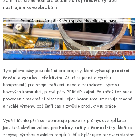
k
20 mm se skvěle hodí pro použití v
strojírenství
,
výrobě
n
nástrojů
a
kovoobrábění
.
y
í
v
ý
p
i
s
u
Tyto pilové pásy jsou ideální pro projekty, které vyžadují
precizní
řezání
a
vysokou efektivitu
. Ať už se jedná o výrobu
komponentů pro strojní zařízení, nebo o zakázkovou výrobu
kovových konstrukcí, pilové pásy PRIMAR zajistí, že každý řez bude
proveden s maximální přesností. Jejich konstrukce umožňuje snadné
a rychlé výměny, což šetří čas a zvyšuje produktivitu práce.
Využití těchto pásů se neomezuje pouze na průmyslové aplikace.
Jsou také skvělou volbou pro
hobby kutily
a
řemeslníky
, kteří se
zabývají výrobou vlastních projektů. Ať už plánujete renovaci starého