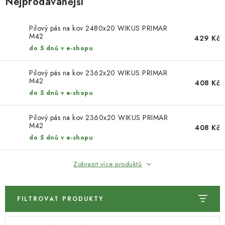
Nejprodávanější
KONTAKTY
DÁRKOVÉ POUKAZY
Pilový pás na kov 2480x20 WIKUS PRIMAR
M42
429 Kč
do 5 dnů v e-shopu
STROJE DO DÍLNY
Pilový pás na kov 2362x20 WIKUS PRIMAR
NÁSTROJE PRO STOLAŘE
M42
408 Kč
do 5 dnů v e-shopu
NÁSTROJE PRO OPRACOVÁNÍ KOVU
Pilový pás na kov 2360x20 WIKUS PRIMAR
M42
408 Kč
NÁSTROJE PRO ŘEZÁNÍ DŘEVA
do 5 dnů v e-shopu
NÁSTROJE PRO FRÉZOVÁNÍ
Zobrazit více produktů
NÁSTROJE PRO ŘEZÁNÍ KOVU
FILTROVAT PRODUKTY
POTŘEBUJI DOBRÝ STROJ
V
Ř