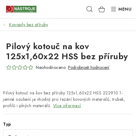
Přejít
Hledat
NÁKUPNÍ
na
obsah
KOŠÍK
Kovopily bez příruby
NÁSTROJE
AKCE
Pilový kotouč na kov
125x1,60x22 HSS bez příruby
BRUSIVO
Neohodnoceno
Podrobnosti hodnocení
ELEKTRONÁŘADÍ
LEPENÍ A SPOJOVÁNÍ
Pilový kotouč na kov bez příruby 125x1,60x22 HSS 222910.1-
jemné ozubení je vhodný pro řezání kovových materiálů, trubek,
RUČNÍ NÁŘADÍ, PŘÍPRAVKY
profilů i plných materiálů
Více informací
STROJE
Typ