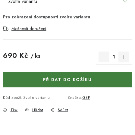
KONTAKTY
DÁRKOVÉ POUKAZY
Možnosti doručení
STROJE DO DÍLNY
NÁSTROJE PRO STOLAŘE
690 Kč
/ ks
Měrná cena:
NÁSTROJE PRO OPRACOVÁNÍ KOVU
NÁSTROJE PRO ŘEZÁNÍ DŘEVA
PŘIDAT DO KOŠÍKU
NÁSTROJE PRO FRÉZOVÁNÍ
Kód zboží:
Zvolte variantu
Značka:
GSP
NÁSTROJE PRO ŘEZÁNÍ KOVU
Tisk
Hlídat
Sdílet
POTŘEBUJI DOBRÝ STROJ