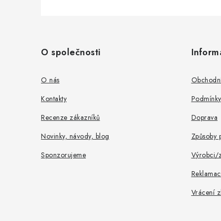
Z
á
O společnosti
Inform
p
a
O nás
Obchodní
t
Kontakty
Podmínky
í
Recenze zákazníků
Doprava
Novinky, návody, blog
Způsoby p
Sponzorujeme
Výrobci/
Reklamac
Vrácení z