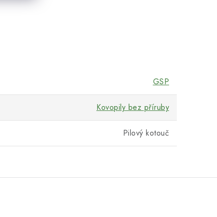
GSP
Kovopily bez příruby
Pilový kotouč