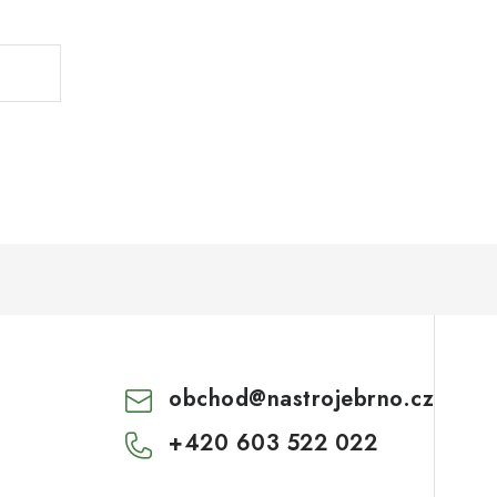
obchod
@
nastrojebrno.cz
+420 603 522 022