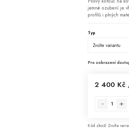
Pilový kotouč na k
jemné ozubení je vh
profilů i plných mat
Typ
2 400 Kč
Měrná cena:
Kód zboží:
Zvolte varia