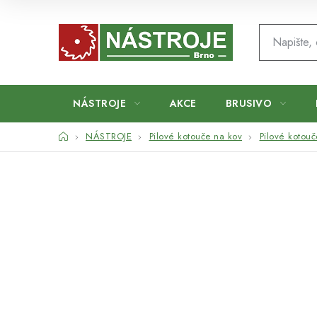
Přejít
na
obsah
NÁSTROJE
AKCE
BRUSIVO
Domů
NÁSTROJE
Pilové kotouče na kov
Pilové kotou