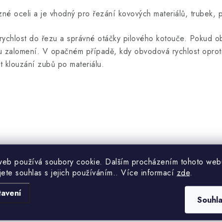
né oceli a je vhodný pro řezání kovových materiálů, trubek, pr
ou rychlost do řezu a správné otáčky pilového kotouče. Pokud ob
jímu zalomení. V opačném případě, kdy obvodová rychlost oprot
t klouzání zubů po materiálu.
web používá soubory cookie. Dalším procházením tohoto web
jete souhlas s jejich používáním.. Více informací
zde
.
tavení
Souhl