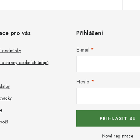
ace pro vás
Přihlášení
E-mail
 podmínky
 ochrany osobních údajů
Heslo
latby
značky
e
PŘIHLÁSIT SE
boží
Nová registrace