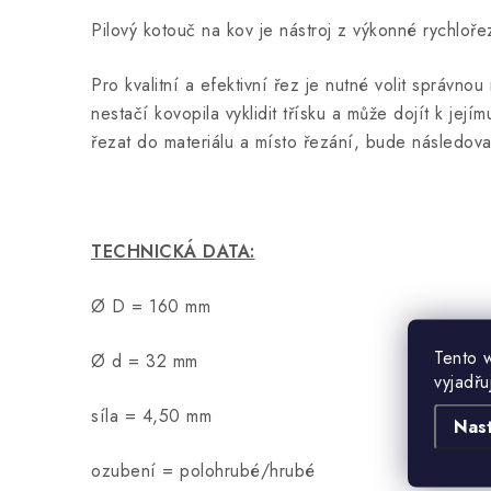
Pilový kotouč na kov je nástroj z výkonné rychlořez
Pro kvalitní a efektivní řez je nutné volit správn
nestačí kovopila vyklidit třísku a může dojít k je
řezat do materiálu a místo řezání, bude následova
TECHNICKÁ DATA:
Ø D = 160 mm
Tento 
Ø d = 32 mm
vyjadřu
síla = 4,50 mm
Nas
ozubení = polohrubé/hrubé