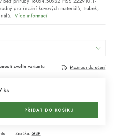
ov bez příruby 160x4,50x32 HSS 222910.1-
odný pro řezání kovových materiálů, trubek,
eriálů.
Více informací
Možnosti doručení
/ ks
PŘIDAT DO KOŠÍKU
ntu
Značka:
GSP