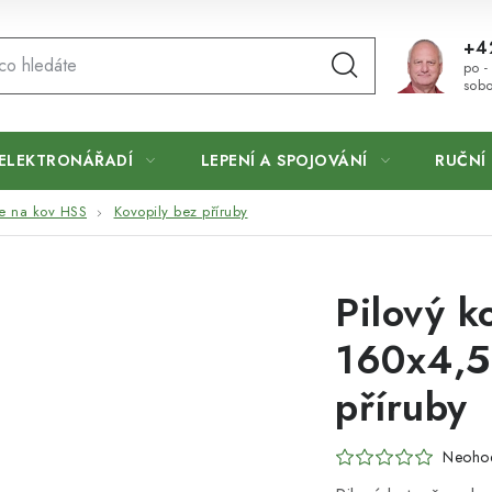
+4
po -
sobo
ELEKTRONÁŘADÍ
LEPENÍ A SPOJOVÁNÍ
RUČNÍ 
če na kov HSS
Kovopily bez příruby
Pilový k
160x4,5
příruby
Neoho