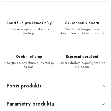
KONTAKTY
Moje objednávka
Speciálka pro řemeslníky
Zkušenosti v oboru
U nás nakoupíte od strojů po
Přes 30 let fungují naše
nástroje
doporučení a dodání nástrojů
Osobní přístup
Expresní doručení
Zadejte co potřebujete, ostatní je
Zboží skladem expedujeme do
na nás.
24 hodin
Popis produktu
Parametry produktu