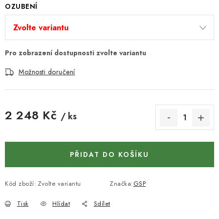
KONTAKTY
OZUBENÍ
DÁRKOVÉ POUKAZY
STROJE DO DÍLNY
Možnosti doručení
NÁSTROJE PRO STOLAŘE
NÁSTROJE PRO OPRACOVÁNÍ KOVU
2 248 Kč
/ ks
Měrná cena:
NÁSTROJE PRO ŘEZÁNÍ DŘEVA
NÁSTROJE PRO FRÉZOVÁNÍ
PŘIDAT DO KOŠÍKU
NÁSTROJE PRO ŘEZÁNÍ KOVU
Kód zboží:
Zvolte variantu
Značka:
GSP
POTŘEBUJI DOBRÝ STROJ
Tisk
Hlídat
Sdílet