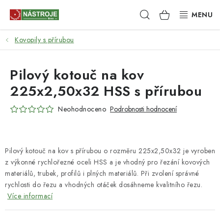
Přejít
Hledat
NÁKUPNÍ
na
obsah
KOŠÍK
Kovopily s přírubou
NÁSTROJE
AKCE
Pilový kotouč na kov
225x2,50x32 HSS s přírubou
BRUSIVO
Neohodnoceno
Podrobnosti hodnocení
ELEKTRONÁŘADÍ
LEPENÍ A SPOJOVÁNÍ
Pilový kotouč na kov s přírubou o rozměru 225x2,50x32 je vyroben
z výkonné rychlořezné oceli HSS a je vhodný pro řezání kovových
RUČNÍ NÁŘADÍ, PŘÍPRAVKY
materiálů, trubek, profilů i plných materiálů. Při zvolení správné
rychlosti do řezu a vhodných otáček dosáhneme kvalitního řezu.
STROJE
Více informací