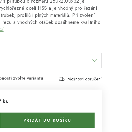
ov s přírubou o rozměru 250x2,00x32 je
rychlořezné oceli HSS a je vhodný pro řezání
trubek, profilů i plných materiálů. Při zvolení
do řezu a vhodných otáček dosáhneme kvalitního
cí
Možnosti doručení
/ ks
PŘIDAT DO KOŠÍKU