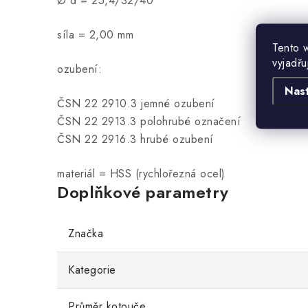
Ø d = 25,4/32/40
síla = 2,00 mm
Tento 
vyjadřu
ozubení:
Nas
ČSN 22 2910.3 jemné ozubení
ČSN 22 2913.3 polohrubé označení
ČSN 22 2916.3 hrubé ozubení
materiál = HSS (rychlořezná ocel)
Doplňkové parametry
Značka
Kategorie
Průměr kotouče