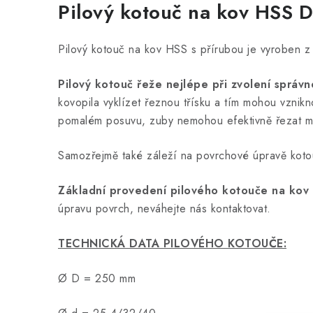
Pilový kotouč na kov HSS
Pilový kotouč na kov HSS s přírubou je vyroben z v
Pilový kotouč řeže nejlépe při zvolení správ
kovopila vyklízet řeznou třísku a tím mohou vzni
pomalém posuvu, zuby nemohou efektivně řezat mat
Samozřejmě také záleží na povrchové úpravě koto
Základní provedení pilového kotouče na kov z
úpravu povrch, neváhejte nás kontaktovat.
TECHNICKÁ DATA PILOVÉHO KOTOUČE:
Ø D = 250 mm