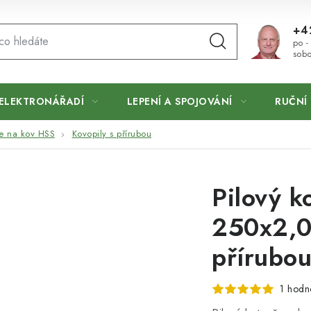
+4
po -
sobo
ELEKTRONÁŘADÍ
LEPENÍ A SPOJOVÁNÍ
RUČNÍ 
če na kov HSS
Kovopily s přírubou
Pilový k
250x2,0
přírubo
1 hodn