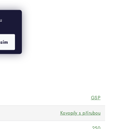
u
asím
GSP
Kovopily s přírubou
250