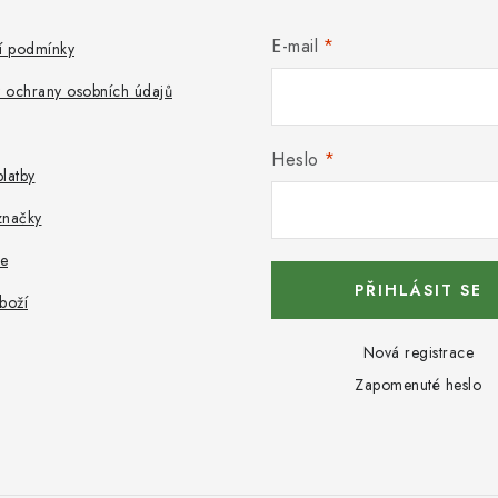
E-mail
 podmínky
 ochrany osobních údajů
Heslo
latby
značky
e
PŘIHLÁSIT SE
boží
Nová registrace
Zapomenuté heslo