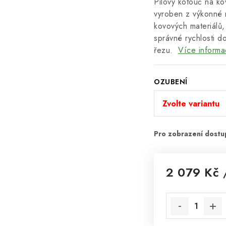
Pilový kotouč na k
vyroben z výkonné 
kovových materiálů, 
správné rychlosti 
řezu.
Více informa
OZUBENÍ
2 079 Kč
Měrná cena: