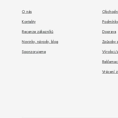
p
a
O nás
Obchodní
t
Kontakty
Podmínky
í
Recenze zákazníků
Doprava
Novinky, návody, blog
Způsoby p
Sponzorujeme
Výrobci/
Reklamac
Vrácení z