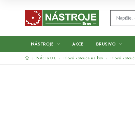
Přejít
na
obsah
NÁSTROJE
AKCE
BRUSIVO
Domů
NÁSTROJE
Pilové kotouče na kov
Pilové kotou