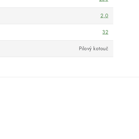
2,0
32
Pilový kotouč