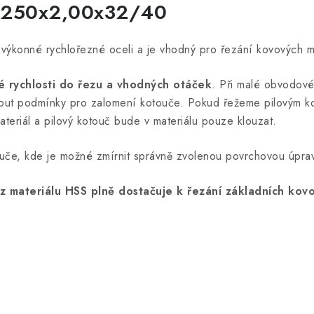
 D250x2,00x32/40
ýkonné rychlořezné oceli a je vhodný pro řezání kovových mate
né rychlosti do řezu a vhodných otáček
. Při malé obvodové
knout podmínky pro zalomení kotouče. Pokud řežeme pilovým k
eriál a pilový kotouč bude v materiálu pouze klouzat.
uče, kde je možné zmírnit správně zvolenou povrchovou úprav
 materiálu HSS plně dostačuje k řezání základních kovo