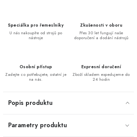
KONTAKTY
Moje objednávka
Speciálka pro řemeslníky
Zkušenosti v oboru
U nás nakoupíte od strojů po
Přes 30 let fungují naše
nástroje
doporučení a dodání nástrojů
Osobní přístup
Expresní doručení
Zadejte co potřebujete, ostatní je
Zboží skladem expedujeme do
na nás.
24 hodin
Popis produktu
Parametry produktu