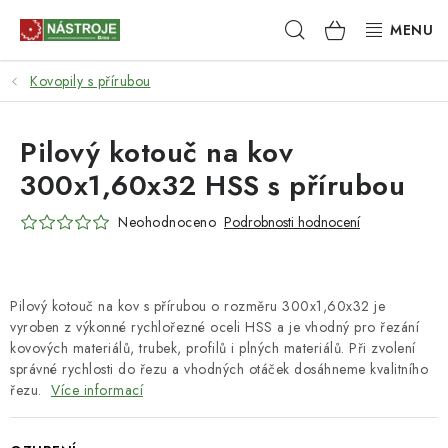
Přejít
Hledat
NÁKUPNÍ
na
obsah
KOŠÍK
Kovopily s přírubou
NÁSTROJE
AKCE
Pilový kotouč na kov
300x1,60x32 HSS s přírubou
BRUSIVO
Neohodnoceno
Podrobnosti hodnocení
ELEKTRONÁŘADÍ
LEPENÍ A SPOJOVÁNÍ
Pilový kotouč na kov s přírubou o rozměru 300x1,60x32 je
vyroben z výkonné rychlořezné oceli HSS a je vhodný pro řezání
RUČNÍ NÁŘADÍ, PŘÍPRAVKY
kovových materiálů, trubek, profilů i plných materiálů. Při zvolení
správné rychlosti do řezu a vhodných otáček dosáhneme kvalitního
řezu.
Více informací
STROJE