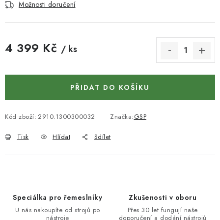
KONTAKTY
Možnosti doručení
DÁRKOVÉ POUKAZY
4 399 Kč
/ ks
STROJE DO DÍLNY
Měrná cena:
NÁSTROJE PRO STOLAŘE
PŘIDAT DO KOŠÍKU
NÁSTROJE PRO OPRACOVÁNÍ KOVU
Kód zboží:
2910.1300300032
Značka:
GSP
NÁSTROJE PRO ŘEZÁNÍ DŘEVA
Tisk
Hlídat
Sdílet
NÁSTROJE PRO FRÉZOVÁNÍ
NÁSTROJE PRO ŘEZÁNÍ KOVU
Speciálka pro řemeslníky
Zkušenosti v oboru
POTŘEBUJI DOBRÝ STROJ
U nás nakoupíte od strojů po
Přes 30 let fungují naše
nástroje
doporučení a dodání nástrojů