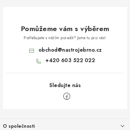
Pomůžeme vám s výběrem
Potřebujete s něčím poradit? Jsme tu pro vás!
obchod
@
nastrojebrno.cz
+420 603 522 022
Z
á
O společnosti
p