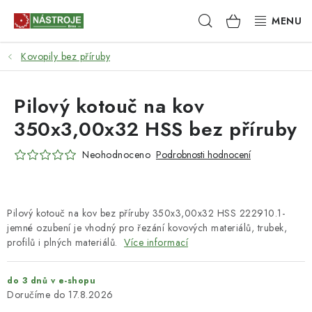
Přejít
Hledat
NÁKUPNÍ
na
obsah
KOŠÍK
Kovopily bez příruby
NÁSTROJE
AKCE
Pilový kotouč na kov
350x3,00x32 HSS bez příruby
BRUSIVO
Neohodnoceno
Podrobnosti hodnocení
ELEKTRONÁŘADÍ
LEPENÍ A SPOJOVÁNÍ
Pilový kotouč na kov bez příruby 350x3,00x32 HSS 222910.1-
jemné ozubení je vhodný pro řezání kovových materiálů, trubek,
RUČNÍ NÁŘADÍ, PŘÍPRAVKY
profilů i plných materiálů.
Více informací
STROJE
do 3 dnů v e-shopu
17.8.2026