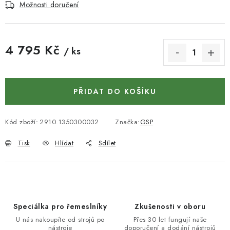
KONTAKTY
Možnosti doručení
DÁRKOVÉ POUKAZY
4 795 Kč
/ ks
STROJE DO DÍLNY
Měrná cena:
NÁSTROJE PRO STOLAŘE
PŘIDAT DO KOŠÍKU
NÁSTROJE PRO OPRACOVÁNÍ KOVU
Kód zboží:
2910.1350300032
Značka:
GSP
NÁSTROJE PRO ŘEZÁNÍ DŘEVA
Tisk
Hlídat
Sdílet
NÁSTROJE PRO FRÉZOVÁNÍ
NÁSTROJE PRO ŘEZÁNÍ KOVU
Speciálka pro řemeslníky
Zkušenosti v oboru
POTŘEBUJI DOBRÝ STROJ
U nás nakoupíte od strojů po
Přes 30 let fungují naše
nástroje
doporučení a dodání nástrojů