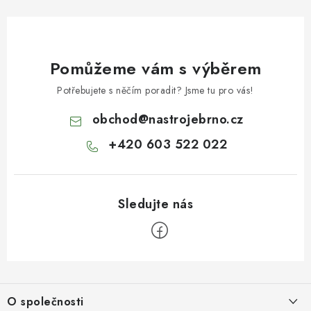
Pomůžeme vám s výběrem
Potřebujete s něčím poradit? Jsme tu pro vás!
obchod
@
nastrojebrno.cz
+420 603 522 022
Z
á
O společnosti
p