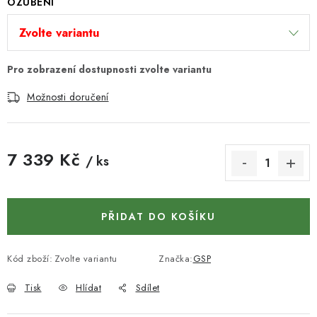
KONTAKTY
OZUBENÍ
DÁRKOVÉ POUKAZY
STROJE DO DÍLNY
Možnosti doručení
NÁSTROJE PRO STOLAŘE
NÁSTROJE PRO OPRACOVÁNÍ KOVU
7 339 Kč
/ ks
Měrná cena:
NÁSTROJE PRO ŘEZÁNÍ DŘEVA
PŘIDAT DO KOŠÍKU
NÁSTROJE PRO FRÉZOVÁNÍ
NÁSTROJE PRO ŘEZÁNÍ KOVU
Kód zboží:
Zvolte variantu
Značka:
GSP
Tisk
Hlídat
Sdílet
POTŘEBUJI DOBRÝ STROJ