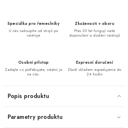
KONTAKTY
Moje objednávka
Speciálka pro řemeslníky
Zkušenosti v oboru
U nás nakoupíte od strojů po
Přes 30 let fungují naše
nástroje
doporučení a dodání nástrojů
Osobní přístup
Expresní doručení
Zadejte co potřebujete, ostatní je
Zboží skladem expedujeme do
na nás.
24 hodin
Popis produktu
Parametry produktu