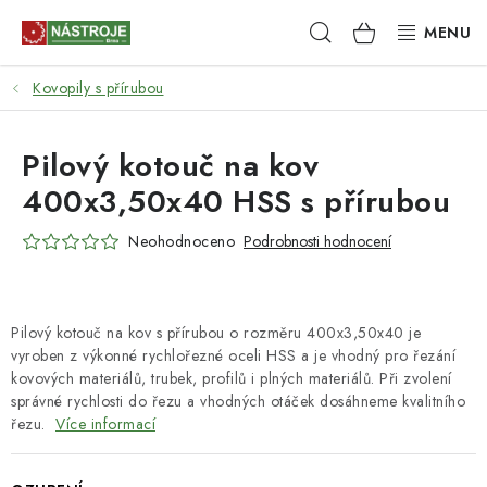
Přejít
Hledat
NÁKUPNÍ
na
obsah
KOŠÍK
Kovopily s přírubou
NÁSTROJE
AKCE
Pilový kotouč na kov
400x3,50x40 HSS s přírubou
BRUSIVO
Neohodnoceno
Podrobnosti hodnocení
ELEKTRONÁŘADÍ
LEPENÍ A SPOJOVÁNÍ
Pilový kotouč na kov s přírubou o rozměru 400x3,50x40 je
vyroben z výkonné rychlořezné oceli HSS a je vhodný pro řezání
RUČNÍ NÁŘADÍ, PŘÍPRAVKY
kovových materiálů, trubek, profilů i plných materiálů. Při zvolení
správné rychlosti do řezu a vhodných otáček dosáhneme kvalitního
řezu.
Více informací
STROJE