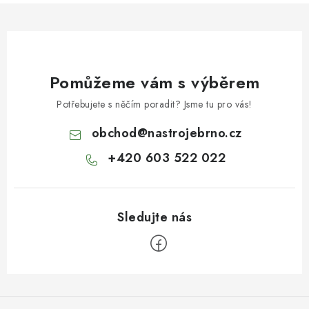
Pomůžeme vám s výběrem
Potřebujete s něčím poradit? Jsme tu pro vás!
obchod
@
nastrojebrno.cz
+420 603 522 022
Z
á