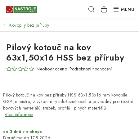
Přejít
Hledat
NÁKUPNÍ
na
obsah
KOŠÍK
Kovopily bez příruby
NÁSTROJE
AKCE
Pilový kotouč na kov
63x1,50x16 HSS bez příruby
BRUSIVO
Neohodnoceno
Podrobnosti hodnocení
ELEKTRONÁŘADÍ
LEPENÍ A SPOJOVÁNÍ
Pilový kotouč na kov bez příruby HSS 63x1,50x16 mm kovopila
GSP je nástroj z výkonné rychlořezné oceli a je vhodný pro řezání
RUČNÍ NÁŘADÍ, PŘÍPRAVKY
kovových materiálů, trubek, profilů i plných materiálů.
Více informací
STROJE
do 3 dnů v e-shopu
17.8.2026