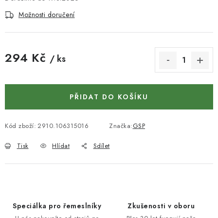
KONTAKTY
Možnosti doručení
DÁRKOVÉ POUKAZY
STROJE DO DÍLNY
294 Kč
/ ks
Měrná cena:
NÁSTROJE PRO STOLAŘE
PŘIDAT DO KOŠÍKU
NÁSTROJE PRO OPRACOVÁNÍ KOVU
Kód zboží:
2910.106315016
Značka:
GSP
NÁSTROJE PRO ŘEZÁNÍ DŘEVA
Tisk
Hlídat
Sdílet
NÁSTROJE PRO FRÉZOVÁNÍ
NÁSTROJE PRO ŘEZÁNÍ KOVU
POTŘEBUJI DOBRÝ STROJ
Speciálka pro řemeslníky
Zkušenosti v oboru