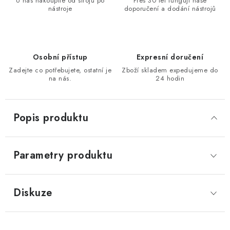
U nás nakoupíte od strojů po
Přes 30 let fungují naše
nástroje
doporučení a dodání nástrojů
KONTAKTY
Moje objednávka
Osobní přístup
Expresní doručení
Zadejte co potřebujete, ostatní je
Zboží skladem expedujeme do
na nás.
24 hodin
Popis produktu
Parametry produktu
Diskuze