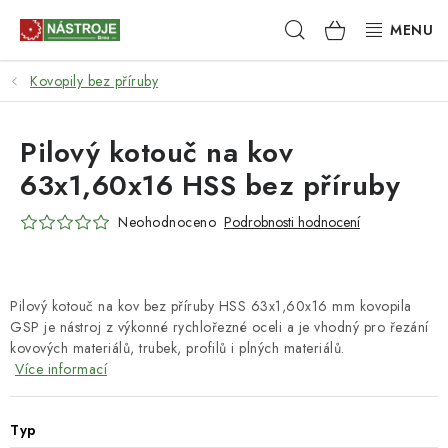
Přejít
Hledat
NÁKUPNÍ
na
obsah
KOŠÍK
Kovopily bez příruby
NÁSTROJE
AKCE
Pilový kotouč na kov
63x1,60x16 HSS bez příruby
BRUSIVO
Neohodnoceno
Podrobnosti hodnocení
ELEKTRONÁŘADÍ
LEPENÍ A SPOJOVÁNÍ
Pilový kotouč na kov bez příruby HSS 63x1,60x16 mm kovopila
GSP je nástroj z výkonné rychlořezné oceli a je vhodný pro řezání
RUČNÍ NÁŘADÍ, PŘÍPRAVKY
kovových materiálů, trubek, profilů i plných materiálů.
Více informací
STROJE
Typ