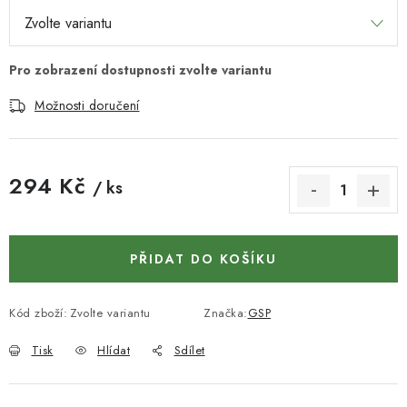
KONTAKTY
DÁRKOVÉ POUKAZY
STROJE DO DÍLNY
Možnosti doručení
NÁSTROJE PRO STOLAŘE
294 Kč
/ ks
NÁSTROJE PRO OPRACOVÁNÍ KOVU
Měrná cena:
NÁSTROJE PRO ŘEZÁNÍ DŘEVA
PŘIDAT DO KOŠÍKU
NÁSTROJE PRO FRÉZOVÁNÍ
Kód zboží:
Zvolte variantu
Značka:
GSP
NÁSTROJE PRO ŘEZÁNÍ KOVU
Tisk
Hlídat
Sdílet
POTŘEBUJI DOBRÝ STROJ