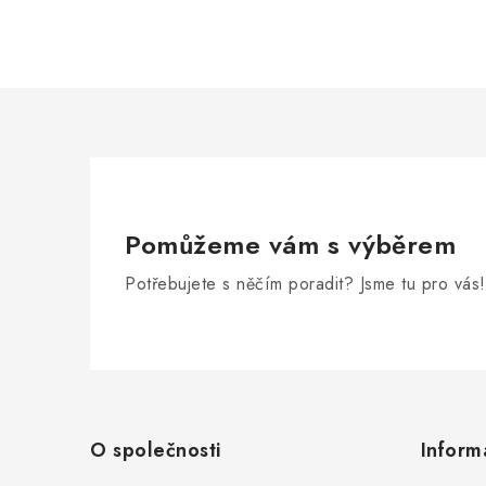
Pomůžeme vám s výběrem
Potřebujete s něčím poradit? Jsme tu pro vás!
Z
á
O společnosti
Inform
p