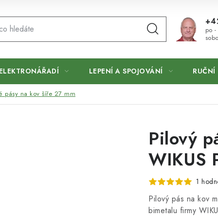
+4
po -
sobo
ELEKTRONÁŘADÍ
LEPENÍ A SPOJOVÁNÍ
RUČNÍ 
vé pásy na kov šíře 27 mm
Pilový 
WIKUS 
1 hodn
Pilový pás na kov 
bimetalu firmy WIK