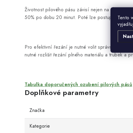
Životnost pilového pásu závisí nejen na vhodné v
50% po dobu 20 minut. Poté lze postupně zvyšo
Tento 
vyjadřu
Nas
Pro efektivní řezání je nutné volit správný
typ oz
nutné rozlišit řezání plného materiálu a trubek a pr
Tabulka doporučených ozubení pilových pásů
Doplňkové parametry
Značka
Kategorie