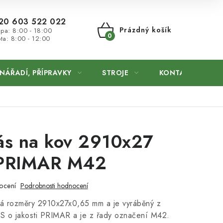
20 603 522 022
Prázdný košík
 pa: 8:00 - 18:00
ta: 8:00 - 12:00
NÁKUPNÍ
KOŠÍK
NÁŘADÍ, PŘÍPRAVKY
STROJE
KONTAKTY
pás na kov 2910x27
PRIMAR M42
ocení
Podrobnosti hodnocení
má rozměry 2910x27x0,65 mm a je vyráběný z
US o jakosti PRIMAR a je z řady označení M42.