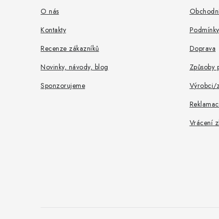
a
O nás
Obchodní
t
Kontakty
Podmínky
í
Recenze zákazníků
Doprava
Novinky, návody, blog
Způsoby p
Sponzorujeme
Výrobci/
Reklamac
Vrácení z