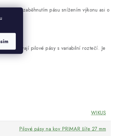
ě prvotním zaběhnutím pásu snížením výkonu asi o
u
ál.
asím
 se používají pilové pásy s variabilní roztečí. Je
WIKUS
Pilové pásy na kov PRIMAR šíře 27 mm