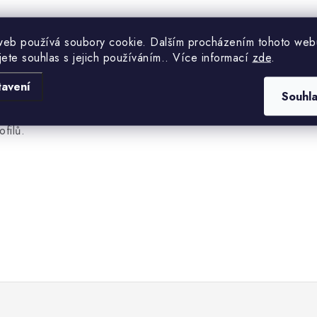
olbě k danému materiálu, ale také správným používáním, včetn
vat posuv
web používá soubory cookie. Dalším procházením tohoto web
pásu na kov
na danou hodnotu pro konkrétní materi
jete souhlas s jejich používáním.. Více informací
zde
.
tavení
Souhl
ubení
. Pro snížení vibrací při řezání problematických materiálů
ofilů.