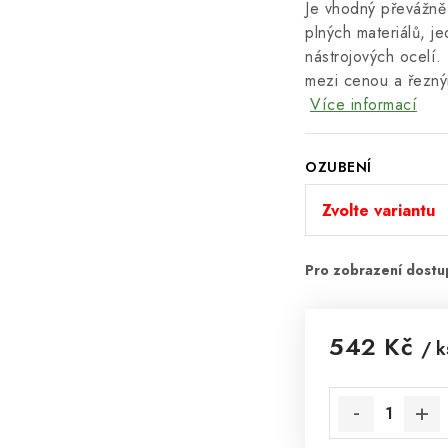
Je vhodný převážně 
plných materiálů, j
nástrojových ocelí
mezi cenou a řezn
Více informací
OZUBENÍ
542 Kč
/ k
Měrná cena: