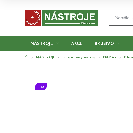
Přejít
na
obsah
NÁSTROJE
AKCE
BRUSIVO
Domů
NÁSTROJE
Pilové pásy na kov
PRIMAR
Pilo
Tip