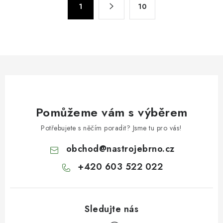
d
1
10
t
a
r
c
á
n
í
k
p
o
r
v
v
á
k
n
Pomůžeme vám s výběrem
y
í
v
Potřebujete s něčím poradit? Jsme tu pro vás!
ý
obchod
@
nastrojebrno.cz
p
i
+420 603 522 022
s
u