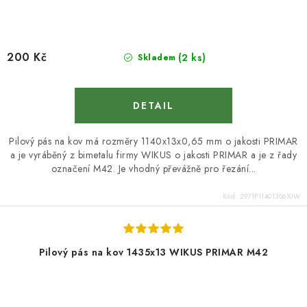
KONTAKTY
Moje objednávka
200 Kč
(2 ks)
Skladem
Pilový pás na kov má rozměry 1140x13x0,65 mm o jakosti PRIMAR
a je vyráběný z bimetalu firmy WIKUS o jakosti PRIMAR a je z řady
označení M42. Je vhodný převážně pro řezání...
Kód:
2971P1140130610W
Pilový pás na kov 1435x13 WIKUS PRIMAR M42