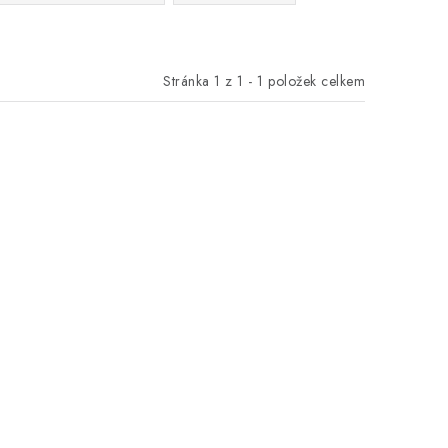
Stránka
1
z
1
-
1
položek celkem