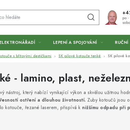
+4
po -
sobo
ELEKTRONÁŘADÍ
LEPENÍ A SPOJOVÁNÍ
RUČNÍ 
otouče s břitovými destičkami
SK pilové kotouče tenké
SK pilové ko
ké - lamino, plast, neželez
vý nástroj, který nabízí vynikající výkon a skvělou užitnou 
přesností ostření a dlouhou životností.
Zuby kotoučů jsou o
tělo kotouče, řezané laserem, přispívá k
nižšímu odpadu při p