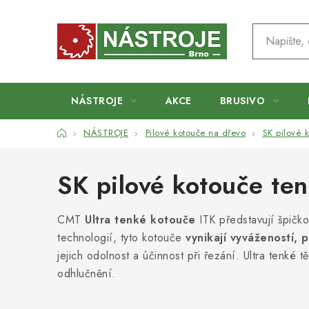
Přejít
na
obsah
NÁSTROJE
AKCE
BRUSIVO
Domů
NÁSTROJE
Pilové kotouče na dřevo
SK pilové k
SK pilové kotouče ten
CMT
Ultra tenké kotouče
ITK představují špičko
technologií, tyto kotouče
vynikají vyvážeností, 
jejich odolnost a účinnost při řezání. Ultra tenké 
odhlučnění.