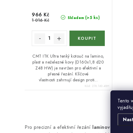
d
u
u
k
966 Kč
(>5 ks)
Skladem
k
1 016 Kč
t
t
ů
ů
CMT ITK Ultra tenký kotouč na lamino,
plast a neželezné kovy (D160x1,8 d20
Z48 HW) je navržen pro efektivní a
přesné řezání. Klíčové
vlastnosti zahrnují design proti...
Kód:
276.160.48H
Tento 
vyjadřu
O
Nas
v
Pro precizní a efektivní řezání
laminovaných mat