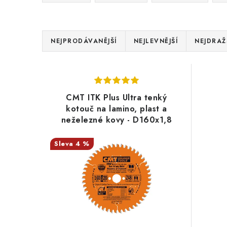
Ř
NEJPRODÁVANĚJŠÍ
NEJLEVNĚJŠÍ
NEJDRAŽ
a
V
z
ý
e
CMT ITK Plus Ultra tenký
p
kotouč na lamino, plast a
n
neželezné kovy - D160x1,8
i
í
d20 Z48 HW
s
4 %
p
p
r
r
o
o
d