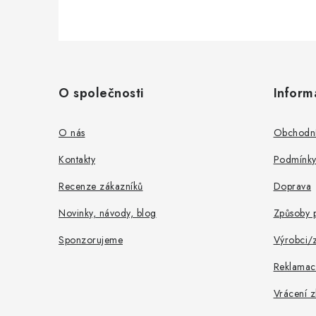
Z
á
O společnosti
Inform
p
a
O nás
Obchodní
t
Kontakty
Podmínky
í
Recenze zákazníků
Doprava
Novinky, návody, blog
Způsoby p
Sponzorujeme
Výrobci/
Reklamac
Vrácení z