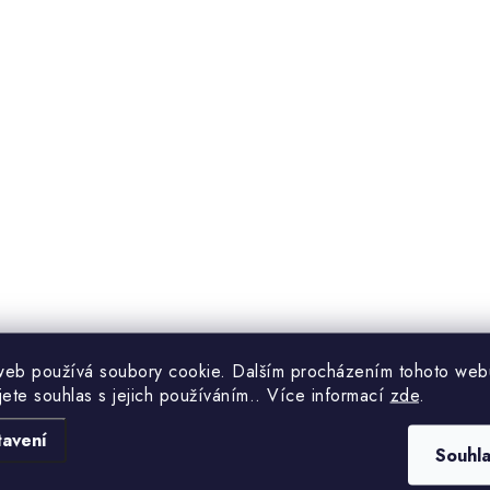
web používá soubory cookie. Dalším procházením tohoto web
jete souhlas s jejich používáním.. Více informací
zde
.
tavení
Souhl
eriálů
,
plastů
a
neželezných kovů
jsou tenké pilové kotou