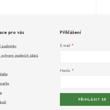
ace pro vás
Přihlášení
E-mail
 podmínky
 ochrany osobních údajů
Heslo
latby
značky
e
PŘIHLÁSIT SE
boží