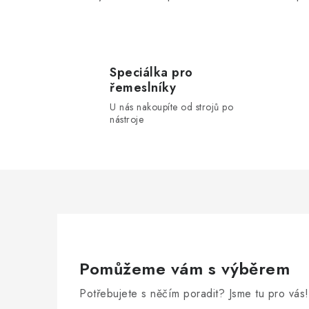
i
s
u
Speciálka pro
řemeslníky
U nás nakoupíte od strojů po
nástroje
Pomůžeme vám s výběrem
Potřebujete s něčím poradit? Jsme tu pro vás!