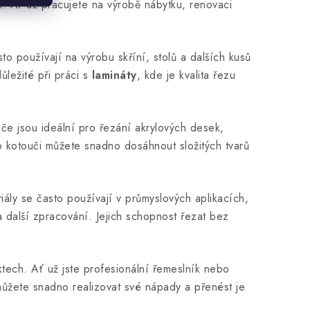
st. Ať už pracujete na výrobě nábytku, renovaci
o používají na výrobu skříní, stolů a dalších kusů
důležité při práci s
lamináty
, kde je kvalita řezu
uče jsou ideální pro řezání akrylových desek,
to kotouči můžete snadno dosáhnout složitých tvarů
iály se často používají v průmyslových aplikacích,
 další zpracování. Jejich schopnost řezat bez
ektech. Ať už jste profesionální řemeslník nebo
můžete snadno realizovat své nápady a přenést je