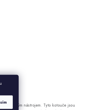
u
asím
če nezbytným nástrojem. Tyto kotouče jsou