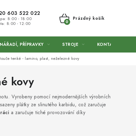
20 603 522 022
Prázdný košík
 pa: 8:00 - 18:00
ta: 8:00 - 12:00
NÁKUPNÍ
KOŠÍK
NÁŘADÍ, PŘÍPRAVKY
STROJE
KONTAKTY
touče tenké - lamino, plast, neželezné kovy
né kovy
hodnotu. Vyrobeny pomocí nejmodernějších výrobních
sazeny plátky ze slinutého karbidu, což zaručuje
ráci
a zaručuje tiché provozování díky