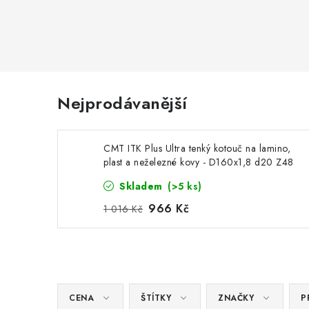
Nejprodávanější
CMT ITK Plus Ultra tenký kotouč na lamino,
plast a neželezné kovy - D160x1,8 d20 Z48
HW
Skladem
(>5 ks)
966 Kč
1 016 Kč
CENA
ŠTÍTKY
ZNAČKY
P