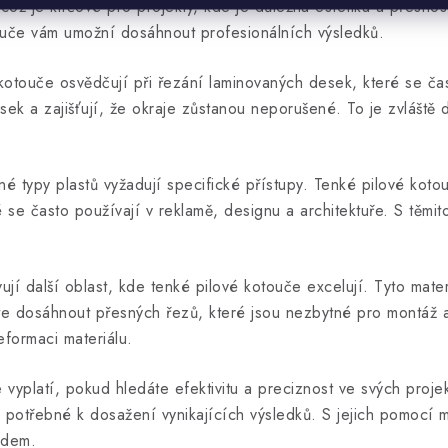
 což je klíčové pro projekty, kde je důležitá estetika a přesno
touče vám umožní dosáhnout profesionálních výsledků.
otouče osvědčují při řezání laminovaných desek, které se čast
řísek a zajišťují, že okraje zůstanou neporušené. To je zvláště 
né typy plastů vyžadují specifické přístupy. Tenké pilové koto
é se často používají v reklamě, designu a architektuře. S těmi
jí další oblast, kde tenké pilové kotouče excelují. Tyto mater
ete dosáhnout přesných řezů, které jsou nezbytné pro montáž a
formaci materiálu.
e vyplatí, pokud hledáte efektivitu a preciznost ve svých proj
e potřebné k dosažení vynikajících výsledků. S jejich pomocí 
adem.