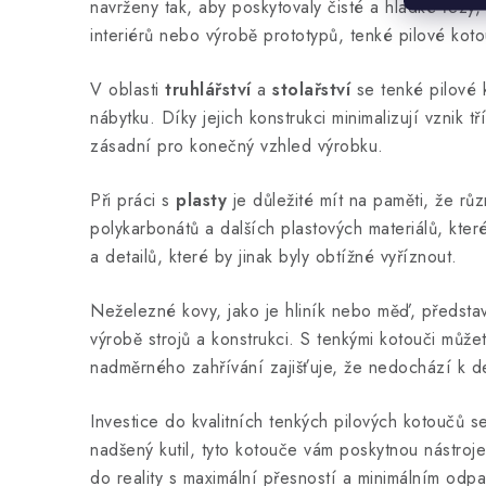
l
navrženy tak, aby poskytovaly čisté a hladké řezy,
á
interiérů nebo výrobě prototypů, tenké pilové ko
d
V oblasti
truhlářství
a
stolařství
se tenké pilové k
a
nábytku. Díky jejich konstrukci minimalizují vznik t
c
zásadní pro konečný vzhled výrobku.
í
Při práci s
plasty
je důležité mít na paměti, že růz
p
polykarbonátů a dalších plastových materiálů, kter
r
a detailů, které by jinak byly obtížné vyříznout.
v
Neželezné kovy, jako je hliník nebo měď, představu
k
výrobě strojů a konstrukci. S tenkými kotouči můž
y
nadměrného zahřívání zajišťuje, že nedochází k de
v
ý
Investice do kvalitních tenkých pilových kotoučů s
nadšený kutil, tyto kotouče vám poskytnou nástroj
p
do reality s maximální přesností a minimálním odp