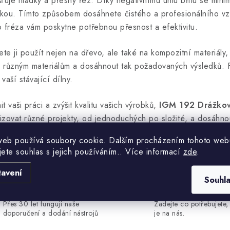
uje hladký a přesný řez. Díky negativnímu úhlu břitu se minimal
skou. Tímto způsobem dosáhnete čistého a profesionálního vz
to fréza vám poskytne potřebnou přesnost a efektivitu.
ete ji použít nejen na dřevo, ale také na kompozitní materiály, 
různým materiálům a dosáhnout tak požadovaných výsledků. Fr
vaší stávající dílny.
 vaši práci a zvýšit kvalitu vašich výrobků,
IGM 192 Drážkov
izovat různé projekty, od jednoduchých po složité, a dosáhnou
web používá soubory cookie. Dalším procházením tohoto web
jete souhlas s jejich používáním.. Více informací
zde
.
tavení
Souhl
Zkušenosti v oboru
Osobní přístup
Přes 30 let fungují naše
Zadejte co potřebujete, 
doporučení a dodání nástrojů
je na nás.