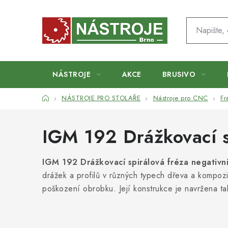
Přejít
na
obsah
NÁSTROJE
AKCE
BRUSIVO
Domů
NÁSTROJE PRO STOLAŘE
Nástroje pro CNC
Fr
IGM 192 Drážkovací s
IGM 192 Drážkovací spirálová fréza negativ
drážek a profilů v různých typech dřeva a kompoz
poškození obrobku. Její konstrukce je navržena tak