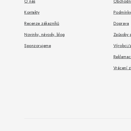
a
O nás
Obchodní
t
Kontakty
Podmínky
í
Recenze zákazníků
Doprava
Novinky, návody, blog
Způsoby p
Sponzorujeme
Výrobci/
Reklamac
Vrácení z