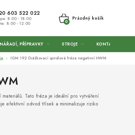
20 603 522 022
Prázdný košík
 pa: 8:00 - 18:00
ta: 8:00 - 12:00
NÁKUPNÍ
KOŠÍK
NÁŘADÍ, PŘÍPRAVKY
STROJE
KONTAKTY
je
IGM 192 Drážkovací spirálová fréza negativní HWM
 HWM
 materiálů. Tato fréza je ideální pro vytváření
uje efektivní odvod třísek a minimalizuje riziko