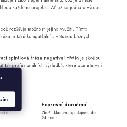
izuje riziko štěpení materiálu, což je zvláště
hledu každého projektu. Ať už se jedná o výrobu
což rozšiřuje možnosti jejího využití. Tímto
éza je také kompatibilní s většinou běžných
ací spirálová fréza negativní HWM
je skvělou
t tak profesionálních výsledků, které oceníte vy i
u
asím
Expresní doručení
ostatní
Zboží skladem expedujeme do
24 hodin