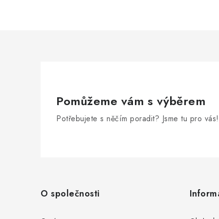
Pomůžeme vám s výběrem
Potřebujete s něčím poradit? Jsme tu pro vás!
Z
á
O společnosti
Inform
p