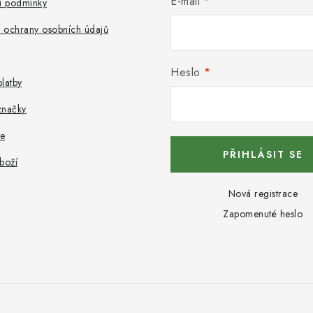
E-mail
 podmínky
 ochrany osobních údajů
Heslo
latby
značky
e
PŘIHLÁSIT SE
boží
Nová registrace
Zapomenuté heslo