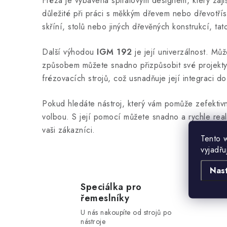
Fréza je vybavena spirálovým designem, který zajišť
důležité při práci s měkkým dřevem nebo dřevotří
skříní, stolů nebo jiných dřevěných konstrukcí, ta
Další výhodou
IGM 192
je její univerzálnost. Můž
způsobem můžete snadno přizpůsobit své projekty 
frézovacích strojů, což usnadňuje její integraci do 
Pokud hledáte nástroj, který vám pomůže zefektivnit
volbou. S její pomocí můžete snadno a rychle real
vaši zákazníci.
Tento 
vyjadřu
Nas
Speciálka pro
řemeslníky
U nás nakoupíte od strojů po
nástroje