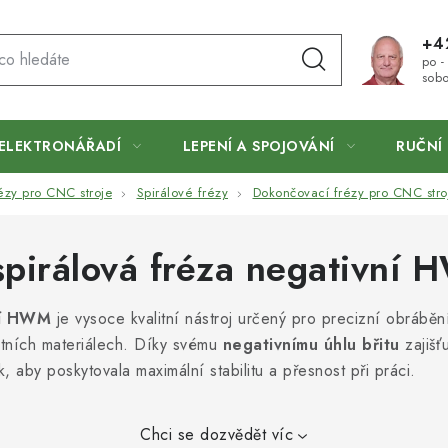
+4
po -
sobo
ELEKTRONÁŘADÍ
LEPENÍ A SPOJOVÁNÍ
RUČNÍ 
ézy pro CNC stroje
Spirálové frézy
Dokončovací frézy pro CNC stro
pirálová fréza negativní
ní HWM
je vysoce kvalitní nástroj určený pro precizní obrábění
itních materiálech. Díky svému
negativnímu úhlu břitu
zajišť
, aby poskytovala maximální stabilitu a přesnost při práci.
Chci se dozvědět víc