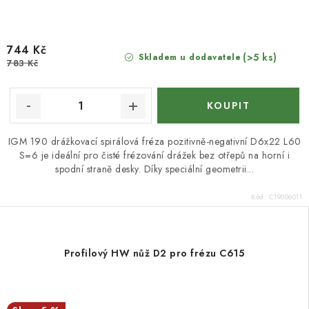
744 Kč
(>5 ks)
Skladem u dodavatele
783 Kč
IGM 190 drážkovací spirálová fréza pozitivně-negativní D6x22 L60
S=6 je ideální pro čisté frézování drážek bez otřepů na horní i
spodní straně desky. Díky speciální geometrii...
Kód:
C19006011
Profilový HW nůž D2 pro frézu C615