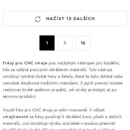
O
NAČÍST 15 DALŠÍCH
v
l
á
S
d
1
16
t
a
r
c
á
Frézy pro CNC stroje
jsou nezbytným nástrojem pro každého,
n
í
kdo se zabývá precizním obráběním materiálů. Tyto nástroje
k
p
umožňují vytvářet složité tvary a detaily, které by bylo obtížné nebo
o
r
nemožné dosáhnout tradičními metodami. S jejich pomocí můžete
v
v
realizovat široké spektrum projektů, od výroby prototypů až po
á
k
sériovou produkci.
n
y
í
Využití fréz pro CNC stroje je velmi rozmanité. V oblasti
v
strojírenství
se frézy používají k obrábění kovů, plastů a dalších
ý
materiálů, což umožňuje výrobu součástek s vysokou přesností.
p