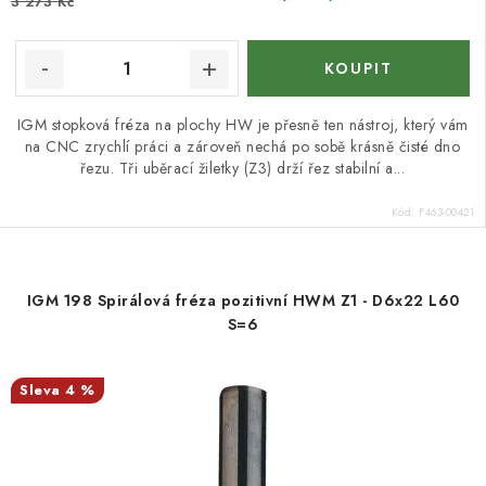
3 273 Kč
IGM stopková fréza na plochy HW je přesně ten nástroj, který vám
na CNC zrychlí práci a zároveň nechá po sobě krásně čisté dno
řezu. Tři uběrací žiletky (Z3) drží řez stabilní a...
Kód:
F463-00421
IGM 198 Spirálová fréza pozitivní HWM Z1 - D6x22 L60
S=6
4 %