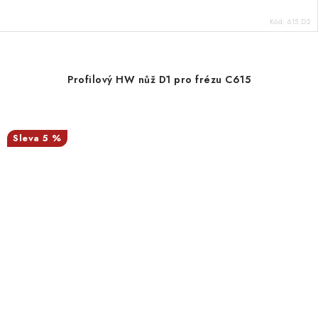
Kód:
615.D2
Profilový HW nůž D1 pro frézu C615
5 %