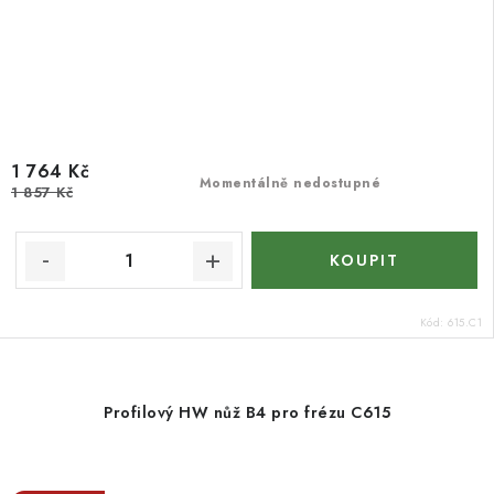
1 764 Kč
Momentálně nedostupné
1 857 Kč
Kód:
615.C1
Profilový HW nůž B4 pro frézu C615