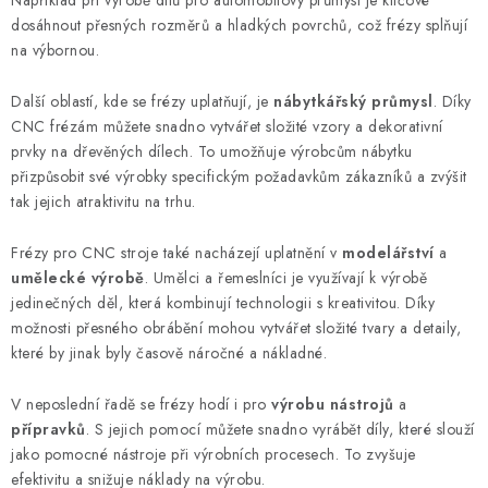
Například při výrobě dílů pro automobilový průmysl je klíčové
i
dosáhnout přesných rozměrů a hladkých povrchů, což frézy splňují
s
na výbornou.
u
Další oblastí, kde se frézy uplatňují, je
nábytkářský průmysl
. Díky
CNC frézám můžete snadno vytvářet složité vzory a dekorativní
prvky na dřevěných dílech. To umožňuje výrobcům nábytku
přizpůsobit své výrobky specifickým požadavkům zákazníků a zvýšit
tak jejich atraktivitu na trhu.
Frézy pro CNC stroje také nacházejí uplatnění v
modelářství
a
umělecké výrobě
. Umělci a řemeslníci je využívají k výrobě
jedinečných děl, která kombinují technologii s kreativitou. Díky
možnosti přesného obrábění mohou vytvářet složité tvary a detaily,
které by jinak byly časově náročné a nákladné.
V neposlední řadě se frézy hodí i pro
výrobu nástrojů
a
přípravků
. S jejich pomocí můžete snadno vyrábět díly, které slouží
jako pomocné nástroje při výrobních procesech. To zvyšuje
efektivitu a snižuje náklady na výrobu.