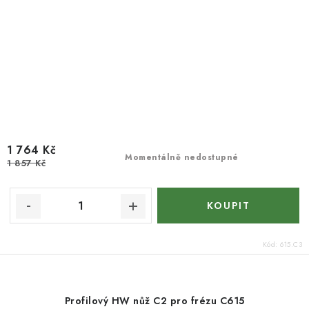
1 764 Kč
Momentálně nedostupné
1 857 Kč
Kód:
615.C3
Profilový HW nůž C2 pro frézu C615