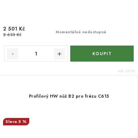
2 501 Kč
Momentálně nedostupné
2 633 Kč
Kód:
615.B3
Profilový HW nůž B2 pro frézu C615
5 %