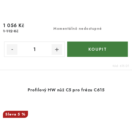
1 056 Kč
Momentálně nedostupné
1 112 Kč
Kód:
615.D1
Profilový HW nůž C5 pro frézu C615
5 %