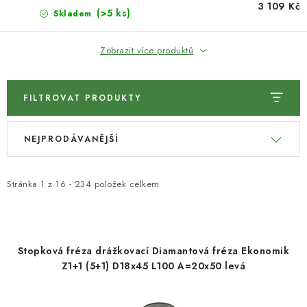
3 109 Kč
(>5 ks)
KONTAKTY
Skladem
Zobrazit více produktů
Moje objednávka
FILTROVAT PRODUKTY
V
Ř
NEJPRODÁVANĚJŠÍ
ý
a
p
z
i
e
Stránka
1
z
16
-
234
položek celkem
s
n
p
í
r
p
Stopková fréza drážkovací Diamantová fréza Ekonomik
o
r
Z1+1 (5+1) D18x45 L100 A=20x50 levá
d
o
u
d