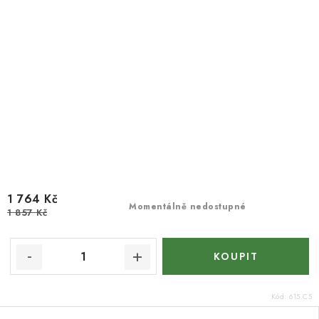
1 764 Kč
Momentálně nedostupné
1 857 Kč
Kód:
615.C5