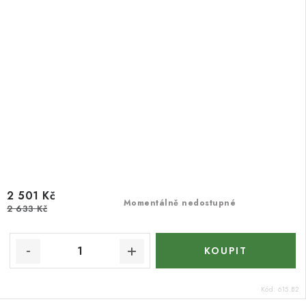
2 501 Kč
Momentálně nedostupné
2 633 Kč
Kód:
615.B2