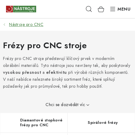
Přejít
Hledat
NÁKUPNÍ
na
obsah
KOŠÍK
Nástroje pro CNC
NÁSTROJE
AKCE
Frézy pro CNC stroje
BRUSIVO
Frézy pro CNC stroje představují klíčový prvek v moderním
obrábění materiálů. Tyto nástroje jsou navrženy tak, aby poskytovaly
vysokou přesnost
a
efektivitu
při výrobě různých komponentů.
ELEKTRONÁŘADÍ
V naší nabídce naleznete široký sortiment fréz, které splňují
požadavky jak pro průmyslové, tak pro hobby použití.
LEPENÍ A SPOJOVÁNÍ
RUČNÍ NÁŘADÍ, PŘÍPRAVKY
Chci se dozvědět víc
STROJE
Diamantové stopkové
Spirálové frézy
frézy pro CNC