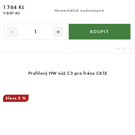
1 764 Kč
Momentálně nedostupné
1 857 Kč
Kód:
615.C4
Profilový HW nůž C3 pro frézu C615
5 %