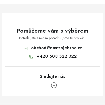
Pomůžeme vám s výběrem
Potřebujete s něčím poradit? Jsme tu pro vás!
obchod
@
nastrojebrno.cz
+420 603 522 022
Z