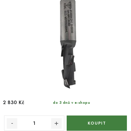
k
u
t
k
ů
t
ů
2 830 Kč
do 3 dnů v e-shopu