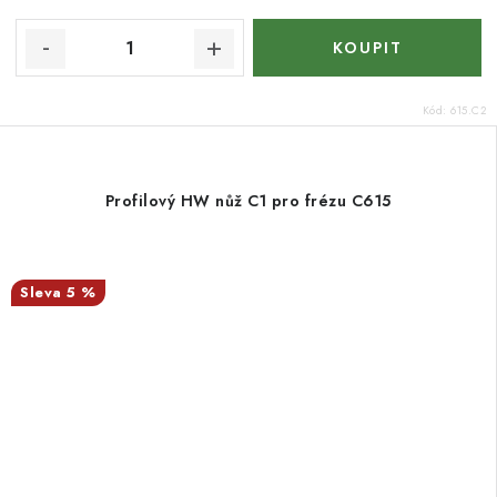
Kód:
615.C2
Profilový HW nůž C1 pro frézu C615
5 %