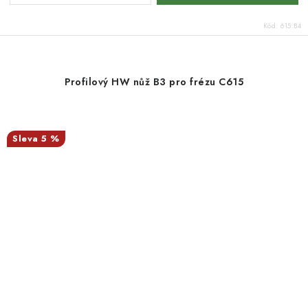
Kód:
615.B4
Profilový HW nůž B3 pro frézu C615
5 %