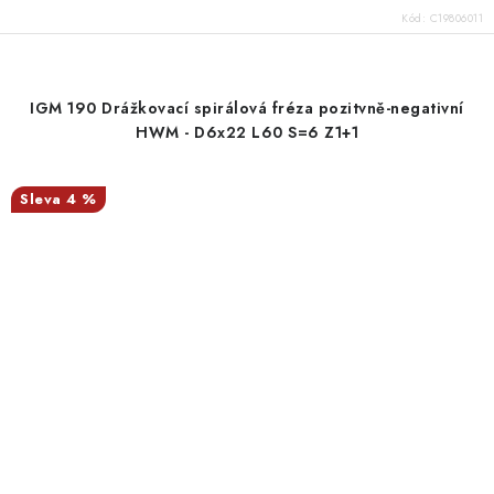
Kód:
C19806011
IGM 190 Drážkovací spirálová fréza pozitvně-negativní
HWM - D6x22 L60 S=6 Z1+1
4 %