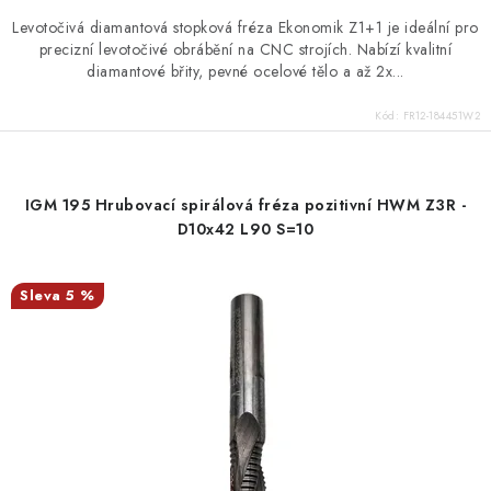
Levotočivá diamantová stopková fréza Ekonomik Z1+1 je ideální pro
precizní levotočivé obrábění na CNC strojích. Nabízí kvalitní
diamantové břity, pevné ocelové tělo a až 2x...
Kód:
FR12-184451W2
IGM 195 Hrubovací spirálová fréza pozitivní HWM Z3R -
D10x42 L90 S=10
5 %