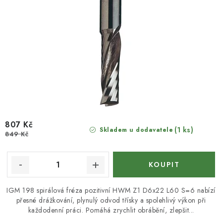
807 Kč
(1 ks)
Skladem u dodavatele
849 Kč
IGM 198 spirálová fréza pozitivní HWM Z1 D6x22 L60 S=6 nabízí
přesné drážkování, plynulý odvod třísky a spolehlivý výkon při
každodenní práci. Pomáhá zrychlit obrábění, zlepšit...