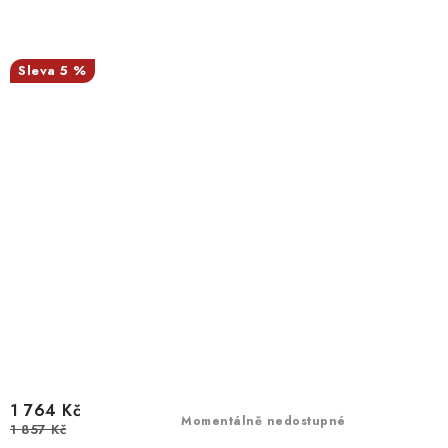
5 %
1 764 Kč
Momentálně nedostupné
1 857 Kč