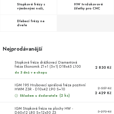
KONTAKTY
Stopkové frézy s
HW tvrdokovové
výměnnými noži,
žiletky pro CNC
žiletkami
nástroje
DÁRKOVÉ POUKAZY
Dlabací frézy na
dveře
STROJE DO DÍLNY
NÁSTROJE PRO STOLAŘE
Nejprodávanější
NÁSTROJE PRO OPRACOVÁNÍ KOVU
Stopková fréza drážkovací Diamantová
NÁSTROJE PRO ŘEZÁNÍ DŘEVA
fréza Ekonomik Z1+1 (5+1) D18x45 L100
2 830 Kč
A=20x50 levá
do 3 dnů v e-shopu
NÁSTROJE PRO FRÉZOVÁNÍ
IGM 195 Hrubovací spirálová fréza pozitivní
2 557 Kč
HWM Z3R - D10x42 L90 S=10
2 429 Kč
NÁSTROJE PRO ŘEZÁNÍ KOVU
(2 ks)
Skladem u dodavatele
POTŘEBUJI DOBRÝ STROJ
IGM Stopková fréza na plochy HW -
3 273 Kč
D60x12 L80 S=12x50 Z3