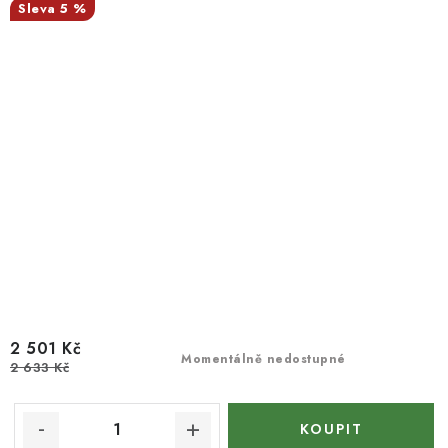
5 %
2 501 Kč
Momentálně nedostupné
2 633 Kč