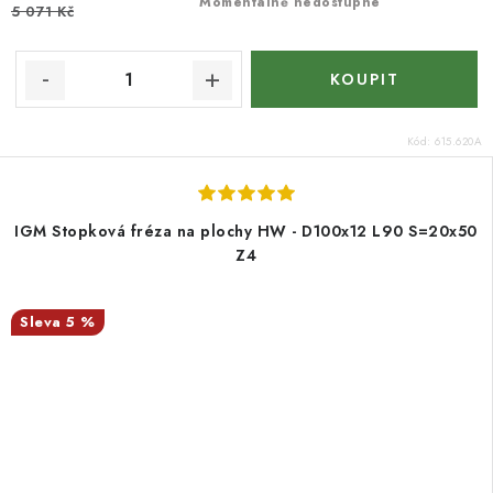
Momentálně nedostupné
5 071 Kč
Kód:
615.620A
IGM Stopková fréza na plochy HW - D100x12 L90 S=20x50
Z4
5 %