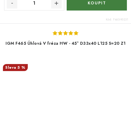
Kód:
F465-90231
IGM F465 Úhlová V fréza HW - 45° D33x40 L125 S=20 Z1
5 %