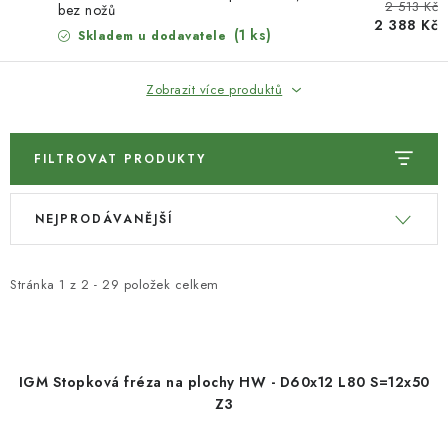
2 513 Kč
bez nožů
KONTAKTY
2 388 Kč
(1 ks)
Skladem u dodavatele
Moje objednávka
Zobrazit více produktů
FILTROVAT PRODUKTY
V
Ř
NEJPRODÁVANĚJŠÍ
ý
a
p
z
i
e
Stránka
1
z
2
-
29
položek celkem
s
n
p
í
r
p
IGM Stopková fréza na plochy HW - D60x12 L80 S=12x50
o
r
Z3
d
o