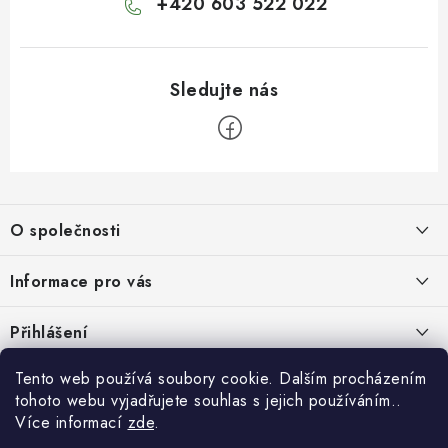
+420 603 522 022
Z
á
O společnosti
p
a
O nás
Informace pro vás
t
Kontakty
í
Obchodní podmínky
Přihlášení
Recenze zákazníků
Podmínky ochrany osobních údajů
E-mail
Tento web používá soubory cookie. Dalším procházením
Přijímáme online platby
Novinky, návody, blog
Doprava
tohoto webu vyjadřujete souhlas s jejich používáním..
Sponzorujeme
Více informací
zde
.
Způsoby platby
Copyright 2026
www.nastrojebrno.cz
. Všechna práva vyhrazena.