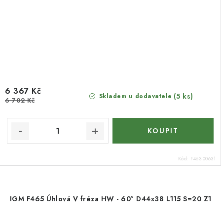
6 367 Kč
(5 ks)
Skladem u dodavatele
6 702 Kč
Kód:
F463-00631
IGM F465 Úhlová V fréza HW - 60° D44x38 L115 S=20 Z1