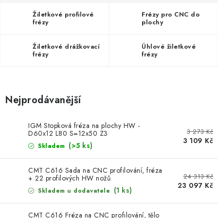
KONTAKTY
Žiletkové profilové
Frézy pro CNC do
frézy
plochy
DÁRKOVÉ POUKAZY
Žiletkové drážkovací
Úhlové žiletkové
STROJE DO DÍLNY
frézy
frézy
NÁSTROJE PRO STOLAŘE
Nejprodávanější
NÁSTROJE PRO OPRACOVÁNÍ KOVU
IGM Stopková fréza na plochy HW -
NÁSTROJE PRO ŘEZÁNÍ DŘEVA
3 273 Kč
D60x12 L80 S=12x50 Z3
3 109 Kč
(>5 ks)
Skladem
NÁSTROJE PRO FRÉZOVÁNÍ
CMT C616 Sada na CNC profilování, fréza
24 313 Kč
NÁSTROJE PRO ŘEZÁNÍ KOVU
+ 22 profilových HW nožů
23 097 Kč
(1 ks)
Skladem u dodavatele
POTŘEBUJI DOBRÝ STROJ
CMT C616 Fréza na CNC profilování, tělo