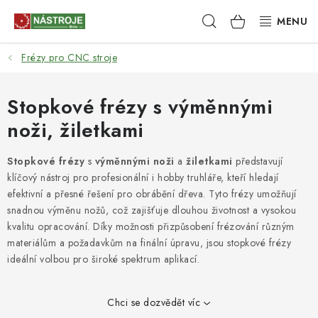
Přejít
Hledat
NÁKUPNÍ
na
obsah
KOŠÍK
Frézy pro CNC stroje
NÁSTROJE
AKCE
Stopkové frézy s výměnnými
noži, žiletkami
BRUSIVO
Stopkové frézy
s
výměnnými noži
a
žiletkami
představují
ELEKTRONÁŘADÍ
klíčový nástroj pro profesionální i hobby truhláře, kteří hledají
efektivní a přesné řešení pro obrábění dřeva. Tyto frézy umožňují
LEPENÍ A SPOJOVÁNÍ
snadnou výměnu nožů, což zajišťuje dlouhou životnost a vysokou
kvalitu opracování. Díky možnosti přizpůsobení frézování různým
materiálům a požadavkům na finální úpravu, jsou stopkové frézy
RUČNÍ NÁŘADÍ, PŘÍPRAVKY
ideální volbou pro široké spektrum aplikací.
STROJE
Chci se dozvědět víc