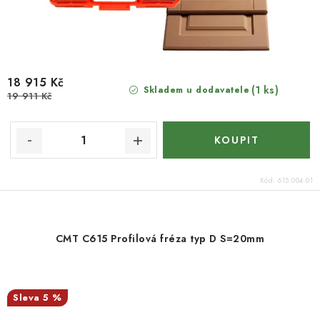
18 915 Kč
(1 ks)
Skladem u dodavatele
19 911 Kč
Kód:
615.004.01
CMT C615 Profilová fréza typ D S=20mm
5 %