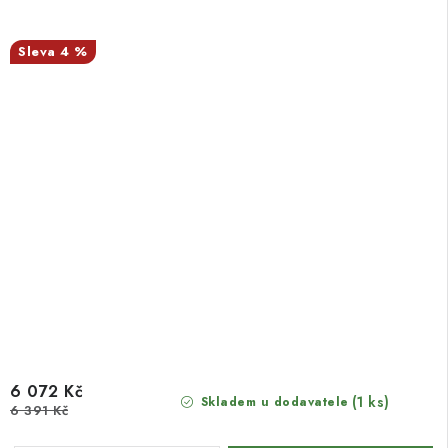
4 %
6 072 Kč
(1 ks)
Skladem u dodavatele
6 391 Kč