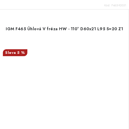
Kód:
F465-92031
IGM F465 Úhlová V fréza HW - 110° D60x21 L95 S=20 Z1
5 %