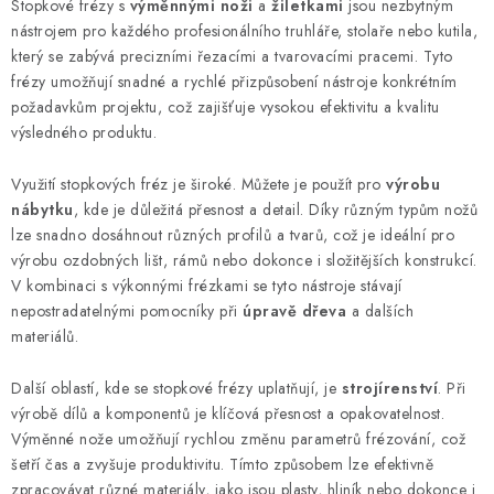
Stopkové frézy s
výměnnými noži
a
žiletkami
jsou nezbytným
n
í
nástrojem pro každého profesionálního truhláře, stolaře nebo kutila,
k
p
který se zabývá precizními řezacími a tvarovacími pracemi. Tyto
o
r
frézy umožňují snadné a rychlé přizpůsobení nástroje konkrétním
v
v
požadavkům projektu, což zajišťuje vysokou efektivitu a kvalitu
á
k
výsledného produktu.
n
y
í
Využití stopkových fréz je široké. Můžete je použít pro
výrobu
v
nábytku
, kde je důležitá přesnost a detail. Díky různým typům nožů
ý
lze snadno dosáhnout různých profilů a tvarů, což je ideální pro
p
výrobu ozdobných lišt, rámů nebo dokonce i složitějších konstrukcí.
i
V kombinaci s výkonnými frézkami se tyto nástroje stávají
s
nepostradatelnými pomocníky při
úpravě dřeva
a dalších
u
materiálů.
Další oblastí, kde se stopkové frézy uplatňují, je
strojírenství
. Při
výrobě dílů a komponentů je klíčová přesnost a opakovatelnost.
Výměnné nože umožňují rychlou změnu parametrů frézování, což
šetří čas a zvyšuje produktivitu. Tímto způsobem lze efektivně
zpracovávat různé materiály, jako jsou plasty, hliník nebo dokonce i