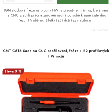
IGM stopková fréza na plochy HW je přesně ten nástroj, který vám
na CNC zrychlí práci a zároveň nechá po sobě krásně čisté dno
řezu. Tři uběrací žiletky (Z3) drží řez stabilní a...
Kód:
F463-00421
CMT C616 Sada na CNC profilování, fréza + 22 profilových
HW nožů
5 %