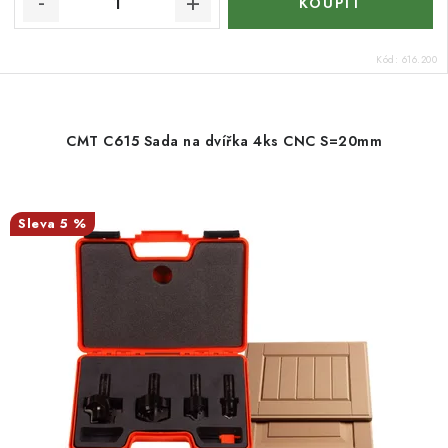
Kód:
616.200
CMT C615 Sada na dvířka 4ks CNC S=20mm
5 %