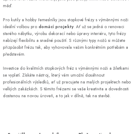
měď.
Pro kutily a hobby řemeslníky jsou stopkové frézy s výměnnými noži
ideální volbou pro
domácí projekty
. Ať už se jedná o renovaci
starého nábytku, výrobu dekorací nebo úpravy interiéru, tyto frézy
nabízejí flexibilitu a snadné použití. S různými typy nožů si můžete
přizpůsobit frézu tak, aby vyhovovala vašim konkrétním potřebám a
představám.
Investice do kvalitních stopkových fréz s výměnnými noži a žiletkami
se vyplatí. Získáte nástroj, který vám umožní dosáhnout
profesionálních výsledků, ať už pracujete na malých projektech nebo
velkých zakázkách. S těmito frézami se vaše kreativita a dovednosti
dostanou na novou úroveň, a to jak v dílně, tak na stavbě.