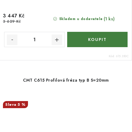
3 447 Kč
(1 ks)
Skladem u dodavatele
3 629 Kč
Kód:
615.350C
CMT C615 Profilová fréza typ B S=20mm
5 %