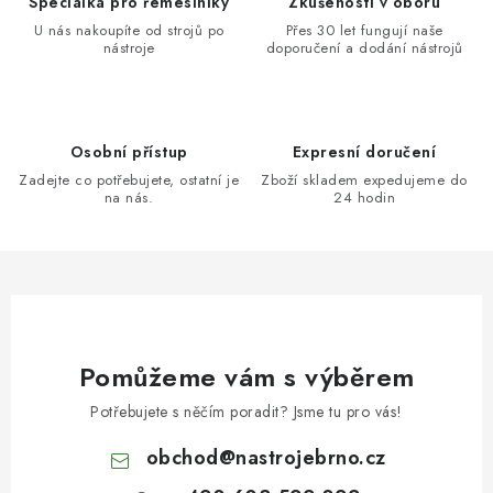
Speciálka pro řemeslníky
Zkušenosti v oboru
U nás nakoupíte od strojů po
Přes 30 let fungují naše
nástroje
doporučení a dodání nástrojů
Osobní přístup
Expresní doručení
Zadejte co potřebujete, ostatní je
Zboží skladem expedujeme do
na nás.
24 hodin
Pomůžeme vám s výběrem
Potřebujete s něčím poradit? Jsme tu pro vás!
obchod
@
nastrojebrno.cz