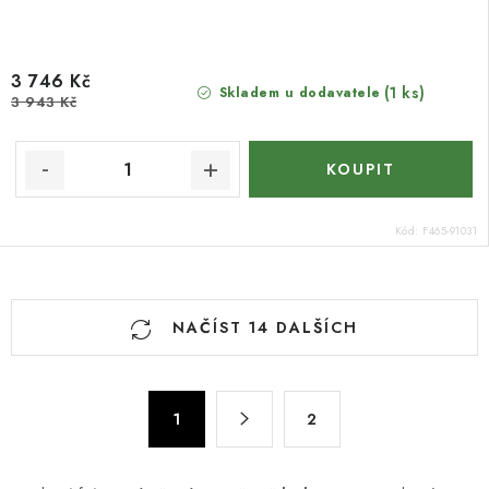
3 746 Kč
(1 ks)
Skladem u dodavatele
3 943 Kč
Kód:
F465-91031
O
NAČÍST 14 DALŠÍCH
v
l
á
S
d
1
2
t
a
r
c
á