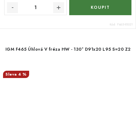
Kód:
F465-95031
IGM F465 Úhlová V fréza HW - 130° D91x20 L95 S=20 Z2
4 %