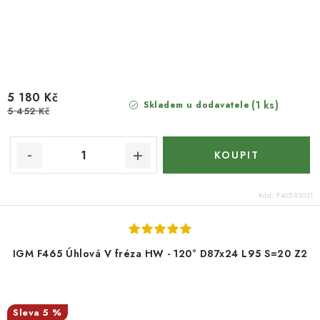
5 180 Kč
(1 ks)
Skladem u dodavatele
5 452 Kč
Kód:
F465-93031
IGM F465 Úhlová V fréza HW - 120° D87x24 L95 S=20 Z2
5 %