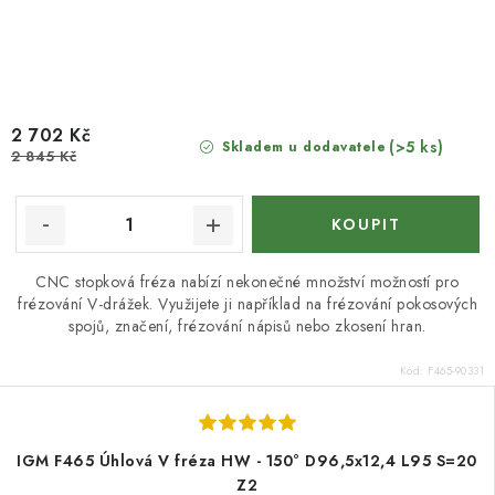
2 702 Kč
(>5 ks)
Skladem u dodavatele
2 845 Kč
CNC stopková fréza nabízí nekonečné množství možností pro
frézování V-drážek. Využijete ji například na frézování pokosových
spojů, značení, frézování nápisů nebo zkosení hran.
Kód:
F465-90331
IGM F465 Úhlová V fréza HW - 150° D96,5x12,4 L95 S=20
Z2