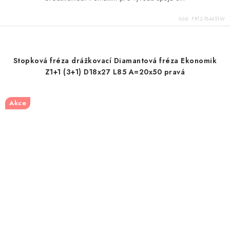
Kód:
FR12-184451W
Stopková fréza drážkovací Diamantová fréza Ekonomik
Z1+1 (3+1) D18x27 L85 A=20x50 pravá
Akce