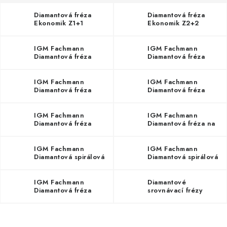
KONTAKTY
Diamantová fréza
Diamantová fréza
Ekonomik Z1+1
Ekonomik Z2+2
DÁRKOVÉ POUKAZY
IGM Fachmann
IGM Fachmann
STROJE DO DÍLNY
Diamantová fréza
Diamantová fréza
Ekonomik Z1+1
Ekonomik Z2+1
NÁSTROJE PRO STOLAŘE
IGM Fachmann
IGM Fachmann
Diamantová fréza
Diamantová fréza
dokončovací Z2+2
Z2+1
NÁSTROJE PRO OPRACOVÁNÍ KOVU
IGM Fachmann
IGM Fachmann
Diamantová fréza
Diamantová fréza na
prodloužená Z2x2
plochy
NÁSTROJE PRO ŘEZÁNÍ DŘEVA
IGM Fachmann
IGM Fachmann
Diamantová spirálová
Diamantová spirálová
NÁSTROJE PRO FRÉZOVÁNÍ
fréza negativní
fréza pozitivní
IGM Fachmann
Diamantové
NÁSTROJE PRO ŘEZÁNÍ KOVU
Diamantová fréza
srovnávací frézy
drážkovací s rovným
zubem
POTŘEBUJI DOBRÝ STROJ