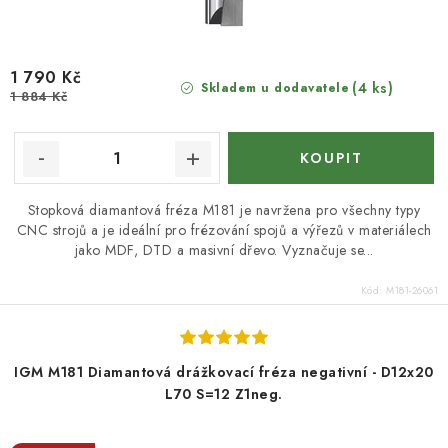
1 790 Kč
(4 ks)
Skladem u dodavatele
1 884 Kč
Stopková diamantová fréza M181 je navržena pro všechny typy
CNC strojů a je ideální pro frézování spojů a výřezů v materiálech
jako MDF, DTD a masivní dřevo. Vyznačuje se...
Kód:
M181-26061
IGM M181 Diamantová drážkovací fréza negativní - D12x20
L70 S=12 Z1neg.