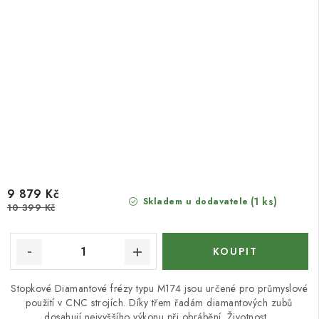
9 879 Kč
(1 ks)
Skladem u dodavatele
10 399 Kč
Stopkové Diamantové frézy typu M174 jsou určené pro průmyslové
použití v CNC strojích. Díky třem řadám diamantových zubů
dosahují nejvyššího výkonu při obrábění. Životnost...