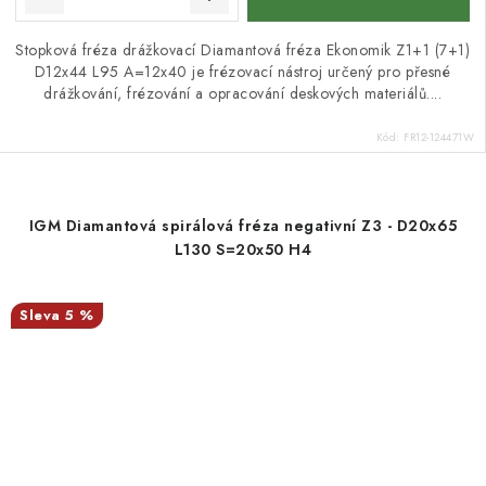
Stopková fréza drážkovací Diamantová fréza Ekonomik Z1+1 (7+1)
D12x44 L95 A=12x40 je frézovací nástroj určený pro přesné
drážkování, frézování a opracování deskových materiálů....
Kód:
FR12-124471W
IGM Diamantová spirálová fréza negativní Z3 - D20x65
L130 S=20x50 H4
5 %