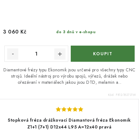
3 060 Kč
do 3 dnů v e-shopu
Diamantové frézy typu Ekonomik jsou určené pro všechny typy CNC
strojů. Ideální nástroj pro výrobu spojů, výřezů, drážek nebo
ořezávaní v materiálech jakou jsou DTD, melamin a...
Kód:
FR12-182731W
Stopková fréza drážkovací Diamantová fréza Ekonomik
Z1+1 (7+1) D12x44 L95 A=12x40 pravá