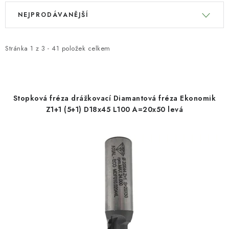
V
Ř
NEJPRODÁVANĚJŠÍ
ý
a
p
z
i
e
Stránka
1
z
3
-
41
položek celkem
s
n
p
í
r
p
Stopková fréza drážkovací Diamantová fréza Ekonomik
o
r
Z1+1 (5+1) D18x45 L100 A=20x50 levá
d
o
u
d
k
u
t
k
ů
t
ů