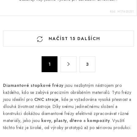
Kód:
M174-20231
O
NAČÍST 15 DALŠÍCH
v
l
á
S
d
1
3
t
a
r
c
á
Diamantové stopkové frézy
jsou nezbytným nástrojem pro
n
í
každého, kdo se zabývá precizním obráběním materiálů. Tyto frézy
k
p
jsou ideální pro
CNC stroje
, kde je vyžadována vysoká přesnost a
o
r
dlouhá životnost nástroje. Díky svému jedinečnému složení a
v
v
konstrukci dokážou diamantové frézy efektivně zpracovávat různé
á
k
materiály, jako jsou
kovy, plasty, dřevo
a
kompozity
. Využití
n
těchto fréz je široké, od výroby prototypů až po sériovou produkci.
y
í