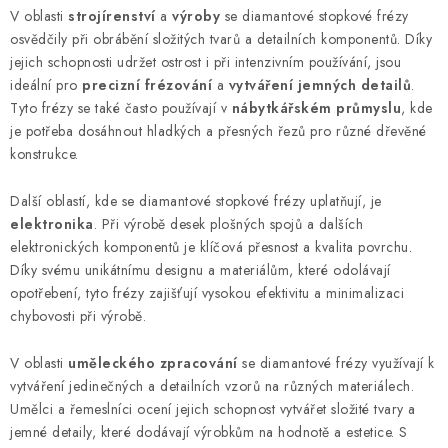
v
V oblasti
strojírenství
a
výroby
se diamantové stopkové frézy
ý
osvědčily při obrábění složitých tvarů a detailních komponentů. Díky
p
jejich schopnosti udržet ostrost i při intenzivním používání, jsou
i
ideální pro
precizní frézování
a
vytváření jemných detailů
.
s
Tyto frézy se také často používají v
nábytkářském průmyslu
, kde
u
je potřeba dosáhnout hladkých a přesných řezů pro různé dřevěné
konstrukce.
Další oblastí, kde se diamantové stopkové frézy uplatňují, je
elektronika
. Při výrobě desek plošných spojů a dalších
elektronických komponentů je klíčová přesnost a kvalita povrchu.
Díky svému unikátnímu designu a materiálům, které odolávají
opotřebení, tyto frézy zajišťují vysokou efektivitu a minimalizaci
chybovosti při výrobě.
V oblasti
uměleckého zpracování
se diamantové frézy využívají k
vytváření jedinečných a detailních vzorů na různých materiálech.
Umělci a řemeslníci ocení jejich schopnost vytvářet složité tvary a
jemné detaily, které dodávají výrobkům na hodnotě a estetice. S