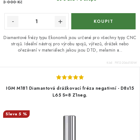
3 000 Kč
Diamantové frézy typu Ekonomik jsou určené pro všechny typy CNC
strojů. Ideální nástroj pro výrobu spojů, výřezů, drážek nebo
ořezávaní v materiálech jakou jsou DTD, melamin a...
Kód:
FR12-2044100W
IGM M181 Diamantová drážkovací fréza negativní - D8x15
L65 S=8 Z1neg.
5 %