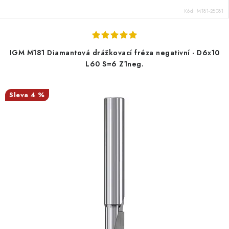
Kód:
M181-28081
IGM M181 Diamantová drážkovací fréza negativní - D6x10
L60 S=6 Z1neg.
4 %