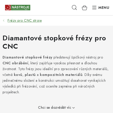
Přejít
Hledat
NÁKUPNÍ
na
obsah
KOŠÍK
Frézy pro CNC stroje
NÁSTROJE
AKCE
Diamantové stopkové frézy pro
CNC
BRUSIVO
Diamantové stopkové frézy
představují špičkový nástroj pro
ELEKTRONÁŘADÍ
CNC obrábění
, který zajišťuje vysokou přesnost a dlouhou
životnost. Tyto frézy jsou ideální pro zpracování různých materiálů,
LEPENÍ A SPOJOVÁNÍ
včetně
kovů
,
plastů
a
kompozitních materiálů
. Díky svému
jedinečnému složení a konstrukci umožňují dosahovat vynikajících
výsledků při frézování, což oceníte zejména při náročných
RUČNÍ NÁŘADÍ, PŘÍPRAVKY
projektech.
STROJE
Chci se dozvědět víc