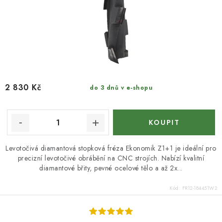
2 830 Kč
do 3 dnů v e-shopu
Levotočivá diamantová stopková fréza Ekonomik Z1+1 je ideální pro
precizní levotočivé obrábění na CNC strojích. Nabízí kvalitní
diamantové břity, pevné ocelové tělo a až 2x...
Kód:
FR12-184451W2