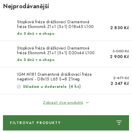
Nejprodávanější
KONTAKTY
Stopková fréza drážkovací Diamantová
Moje objednávka
fréza Ekonomik Z1+1 (5+1) D18x45 L100
2 830 Kč
A=20x50 levá
do 3 dnů v e-shopu
Stopková fréza drážkovací Diamantová
3 000 Kč
fréza Ekonomik Z1+1 (5+1) D20x44 L100
2 900 Kč
A=20x50
do 3 dnů v e-shopu
IGM M181 Diamantová drážkovací fréza
2 471 Kč
negativní - D8x15 L65 S=8 Z1neg.
2 347 Kč
(4 ks)
Skladem u dodavatele
Zobrazit více produktů
FILTROVAT PRODUKTY