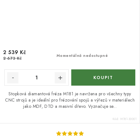
2 539 Kč
Momentálně nedostupné
2 673 Kč
Stopková diamantová fréza M181 je navržena pro všechny typy
CNC strojů a je ideální pro frézování spojů a výřezů v materiálech
jako MDF, DTD a masivní dřevo. Vyznačuje se...
Kód:
M181-30001