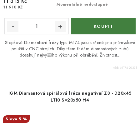
11 315 Kč
Momentálně nedostupné
11 910 Kč
Stopkové Diamantové frézy typu M174 jsou určené pro průmyslové
použití v CNC strojích. Díky třem řadám diamantových zubů
dosahují nejvyššího výkonu při obrábění. Životnost...
Kód:
M174-20331
IGM Diamantová spirálová fréza negativní Z3 - D20x45
L110 S=20x50 H4
5 %