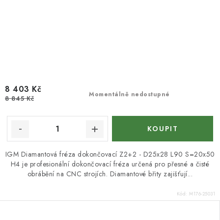
8 403 Kč
Momentálně nedostupné
8 845 Kč
IGM Diamantová fréza dokončovací Z2+2 - D25x28 L90 S=20x50
H4 je profesionální dokončovací fréza určená pro přesné a čisté
obrábění na CNC strojích. Diamantové břity zajišťují...
Kód:
M176-25031