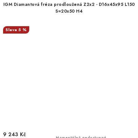
IGM Diamantová fréza prodloužená Z2x2 - D16x45x95 L150
S=20x50 H4
5 %
9 243 Kč
Momentálně nedostupné