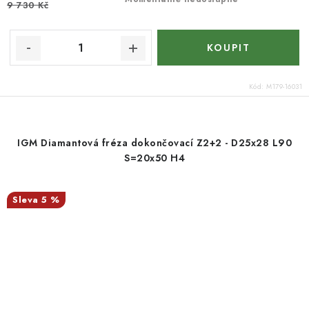
9 730 Kč
Kód:
M179-16031
IGM Diamantová fréza dokončovací Z2+2 - D25x28 L90
S=20x50 H4
5 %