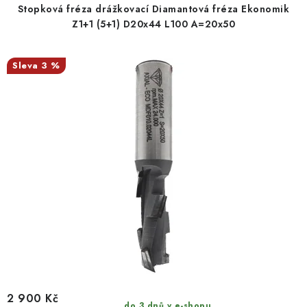
Stopková fréza drážkovací Diamantová fréza Ekonomik
Z1+1 (5+1) D20x44 L100 A=20x50
3 %
2 900 Kč
do 3 dnů v e-shopu