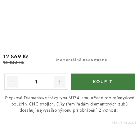
12 869 Kč
Momentálně nedostupné
13 546 Kč
Stopkové Diamantové frézy typu M174 jsou určené pro průmyslové
použití v CNC strojích. Díky třem řadám diamantových zubů
dosahují nejvyššího výkonu při obrábění. Životnost...
Kód:
M174-20431