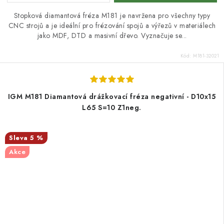
Stopková diamantová fréza M181 je navržena pro všechny typy
CNC strojů a je ideální pro frézování spojů a výřezů v materiálech
jako MDF, DTD a masivní dřevo. Vyznačuje se...
Kód:
M181-32021
IGM M181 Diamantová drážkovací fréza negativní - D10x15
L65 S=10 Z1neg.
5 %
Akce